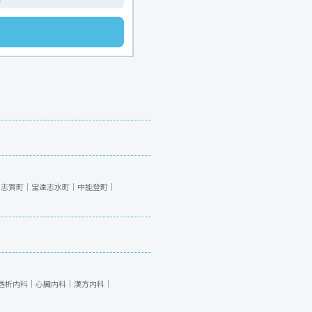
｜
志賀町｜
宝達志水町｜
中能登町｜
透析内科｜
心臓内科｜
漢方内科｜