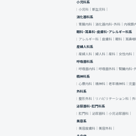
小児科系
小児科｜
新生児科｜
消化器科系
胃腸内科｜
消化器内科・外科｜
内視鏡
眼科・耳鼻科・皮膚科・アレルギー科系
アレルギー科｜
皮膚科｜
眼科｜
耳鼻咽
産婦人科系
産婦人科｜
婦人科｜
産科｜
女性内科｜
呼吸器科系
呼吸器内科｜
呼吸器外科｜
腎臓内科・
精神科系
心療内科｜
精神科｜
老年精神科｜
児童
外科系
整形外科｜
リハビリテーション科｜
外
泌尿器科・肛門科系
肛門科｜
泌尿器科｜
小児泌尿器科｜
美容系
美容皮膚科｜
美容外科｜