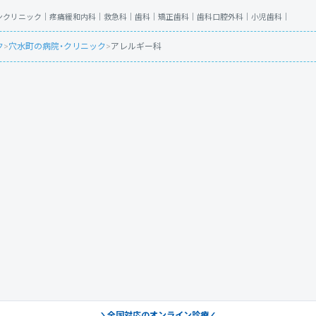
ンクリニック｜
疼痛緩和内科｜
救急科｜
歯科｜
矯正歯科｜
歯科口腔外科｜
小児歯科｜
ク
>
穴水町の病院・クリニック
>
アレルギー科
全国対応のオンライン診療