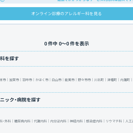
オンライン診療のアレルギー科を見る
0
件中
0
〜
0
件を表示
科を探す
洲市｜
加賀市｜
羽咋市｜
かほく市｜
白山市｜
能美市｜
野々市市｜
川北町｜
津幡町｜
内灘町
ニック・病院を探す
科・外科｜
糖尿病内科｜
代謝内科｜
内分泌内科｜
神経内科｜
感染症内科｜
リウマチ科｜
人工