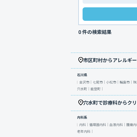
0
件の検索結果
市区町村からアレルギー
石川県
金沢市｜
七尾市｜
小松市｜
輪島市｜
珠
穴水町｜
能登町｜
穴水町で診療科からクリ
内科系
内科｜
循環器内科｜
血液内科｜
腫瘍内
老年内科｜