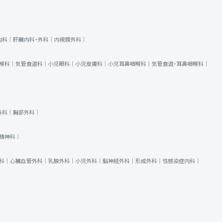
内科｜
肝臓内科・外科｜
内視鏡外科｜
喉科｜
気管食道科｜
小児眼科｜
小児皮膚科｜
小児耳鼻咽喉科｜
気管食道・耳鼻咽喉科｜
外科｜
胸部外科｜
精神科｜
科｜
心臓血管外科｜
乳腺外科｜
小児外科｜
脳神経外科｜
形成外科｜
性感染症内科｜