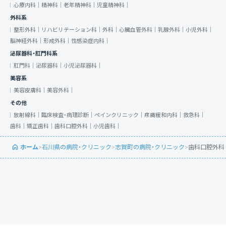
心療内科｜
精神科｜
老年精神科｜
児童精神科｜
外科系
整形外科｜
リハビリテーション科｜
外科｜
心臓血管外科｜
乳腺外科｜
小児外科｜
脳神経外科｜
形成外科｜
性感染症内科｜
泌尿器科・肛門科系
肛門科｜
泌尿器科｜
小児泌尿器科｜
美容系
美容皮膚科｜
美容外科｜
その他
放射線科｜
臨床検査・病理診断｜
ペインクリニック｜
疼痛緩和内科｜
救急科｜
歯科｜
矯正歯科｜
歯科口腔外科｜
小児歯科｜
ホーム
>
石川県の病院・クリニック
>
志賀町の病院・クリニック
>
歯科口腔外科