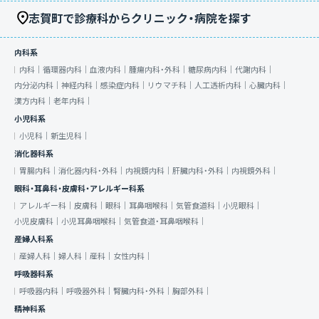
志賀町で診療科からクリニック・病院を探す
内科系
内科｜
循環器内科｜
血液内科｜
腫瘍内科・外科｜
糖尿病内科｜
代謝内科｜
内分泌内科｜
神経内科｜
感染症内科｜
リウマチ科｜
人工透析内科｜
心臓内科｜
漢方内科｜
老年内科｜
小児科系
小児科｜
新生児科｜
消化器科系
胃腸内科｜
消化器内科・外科｜
内視鏡内科｜
肝臓内科・外科｜
内視鏡外科｜
眼科・耳鼻科・皮膚科・アレルギー科系
アレルギー科｜
皮膚科｜
眼科｜
耳鼻咽喉科｜
気管食道科｜
小児眼科｜
小児皮膚科｜
小児耳鼻咽喉科｜
気管食道・耳鼻咽喉科｜
産婦人科系
産婦人科｜
婦人科｜
産科｜
女性内科｜
呼吸器科系
呼吸器内科｜
呼吸器外科｜
腎臓内科・外科｜
胸部外科｜
精神科系