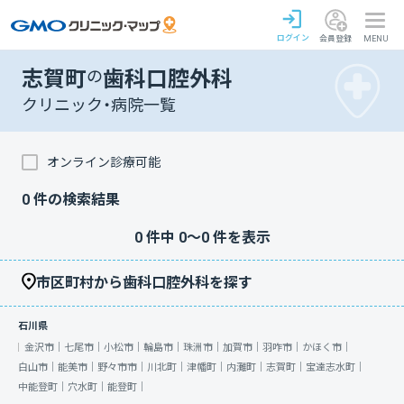
ログイン
会員登録
MENU
志賀町
の
歯科口腔外科
クリニック・病院一覧
オンライン診療可能
0
件の検索結果
0
件中
0
〜
0
件を表示
市区町村から歯科口腔外科を探す
石川県
金沢市｜
七尾市｜
小松市｜
輪島市｜
珠洲市｜
加賀市｜
羽咋市｜
かほく市｜
白山市｜
能美市｜
野々市市｜
川北町｜
津幡町｜
内灘町｜
志賀町｜
宝達志水町｜
中能登町｜
穴水町｜
能登町｜