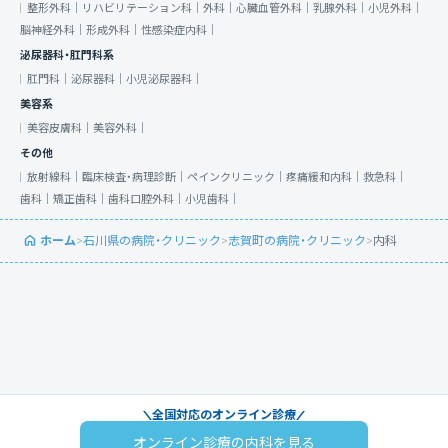
整形外科｜
リハビリテーション科｜
外科｜
心臓血管外科｜
乳腺外科｜
小児外科｜
脳神経外科｜
形成外科｜
性感染症内科｜
泌尿器科・肛門科系
肛門科｜
泌尿器科｜
小児泌尿器科｜
美容系
美容皮膚科｜
美容外科｜
その他
放射線科｜
臨床検査・病理診断｜
ペインクリニック｜
疼痛緩和内科｜
救急科｜
歯科｜
矯正歯科｜
歯科口腔外科｜
小児歯科｜
ホーム
>
石川県の病院・クリニック
>
志賀町の病院・クリニック
>
内科
全国対応のオンライン診療
オンライン診療の内科を見る