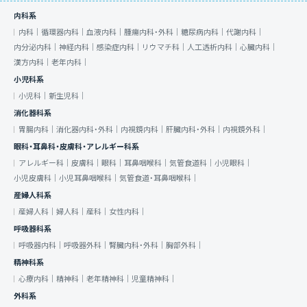
内科系
内科｜
循環器内科｜
血液内科｜
腫瘍内科・外科｜
糖尿病内科｜
代謝内科｜
内分泌内科｜
神経内科｜
感染症内科｜
リウマチ科｜
人工透析内科｜
心臓内科｜
漢方内科｜
老年内科｜
小児科系
小児科｜
新生児科｜
消化器科系
胃腸内科｜
消化器内科・外科｜
内視鏡内科｜
肝臓内科・外科｜
内視鏡外科｜
眼科・耳鼻科・皮膚科・アレルギー科系
アレルギー科｜
皮膚科｜
眼科｜
耳鼻咽喉科｜
気管食道科｜
小児眼科｜
小児皮膚科｜
小児耳鼻咽喉科｜
気管食道・耳鼻咽喉科｜
産婦人科系
産婦人科｜
婦人科｜
産科｜
女性内科｜
呼吸器科系
呼吸器内科｜
呼吸器外科｜
腎臓内科・外科｜
胸部外科｜
精神科系
心療内科｜
精神科｜
老年精神科｜
児童精神科｜
外科系