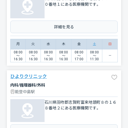
０番地１にある医療機関です。
詳細を見る
月
火
水
木
金
土
日
08:00
08:00
08:00
08:00
08:00
08:00
〜
〜
〜
〜
〜
〜
16:30
16:30
16:30
16:30
17:00
11:30
ひよりクリニック
内科/循環器科/外科
能登中島駅
石川県羽咋郡志賀町富来地頭町８の１６
８番地２にある医療機関です。