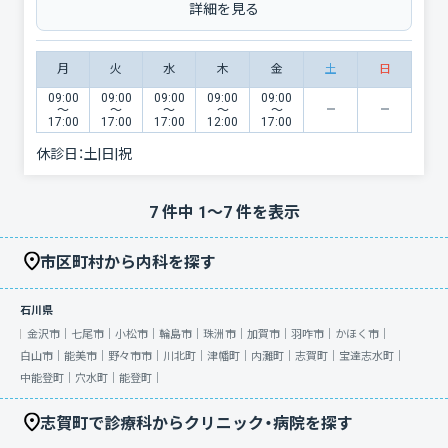
詳細を見る
月
火
水
木
金
土
日
09:00
09:00
09:00
09:00
09:00
〜
〜
〜
〜
〜
17:00
17:00
17:00
12:00
17:00
休診日：
土|日|祝
7
件中
1
〜
7
件を表示
市区町村から内科を探す
石川県
金沢市｜
七尾市｜
小松市｜
輪島市｜
珠洲市｜
加賀市｜
羽咋市｜
かほく市｜
白山市｜
能美市｜
野々市市｜
川北町｜
津幡町｜
内灘町｜
志賀町｜
宝達志水町｜
中能登町｜
穴水町｜
能登町｜
志賀町で診療科からクリニック・病院を探す