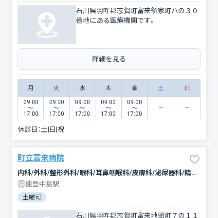
石川県羽咋郡志賀町富来領家町ハの３０
番地にある医療機関です。
詳細を見る
月
火
水
木
金
土
日
09:00
09:00
09:00
09:00
09:00
〜
〜
〜
〜
〜
17:00
17:00
17:00
17:00
17:00
休診日：
土|日|祝
町立富来病院
内科/外科/整形外科/眼科/耳鼻咽喉科/皮膚科/泌尿器科/精神科・神経科
能登中島駅
土曜可
石川県羽咋郡志賀町富来地頭町７の１１