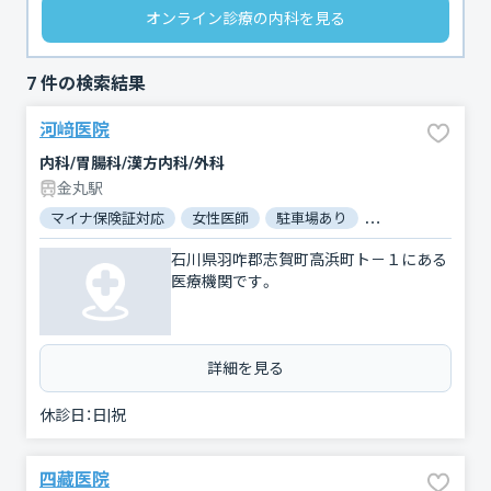
オンライン診療の内科を見る
7
件の検索結果
河﨑医院
内科/胃腸科/漢方内科/外科
金丸駅
マイナ保険証対応
女性医師
駐車場あり
バリアフリー
石川県羽咋郡志賀町高浜町ト－１にある
医療機関です。
詳細を見る
休診日：
日|祝
四藏医院