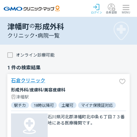
ログイン
会員登録
MENU
津幡町
の
形成外科
クリニック・病院一覧
オンライン診療可能
1
件の検索結果
石倉クリニック
形成外科/皮膚科/美容皮膚科
津幡駅
駅チカ
18時以降可
土曜可
マイナ保険証対応
石川県河北郡津幡町北中条６丁目７３番
地にある医療機関です。