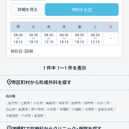
詳細を見る
予約する
月
火
水
木
金
土
日
08:30
08:30
08:30
08:30
08:30
08:30
〜
〜
〜
〜
〜
〜
18:15
18:15
12:15
18:15
18:15
12:15
休診日：
日|祝
1
件中
1
〜
1
件を表示
市区町村から形成外科を探す
石川県
金沢市｜
七尾市｜
小松市｜
輪島市｜
珠洲市｜
加賀市｜
羽咋市｜
かほく市｜
白山市｜
能美市｜
野々市市｜
川北町｜
津幡町｜
内灘町｜
志賀町｜
宝達志水町｜
中能登町｜
穴水町｜
能登町｜
津幡町で診療科からクリニック・病院を探す