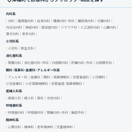
内科系
内科｜
循環器内科｜
血液内科｜
腫瘍内科・外科｜
糖尿病内科｜
代謝内科｜
内分泌内科｜
神経内科｜
感染症内科｜
リウマチ科｜
人工透析内科｜
心臓内科｜
漢方内科｜
老年内科｜
小児科系
小児科｜
新生児科｜
消化器科系
胃腸内科｜
消化器内科・外科｜
内視鏡内科｜
肝臓内科・外科｜
内視鏡外科｜
眼科・耳鼻科・皮膚科・アレルギー科系
アレルギー科｜
皮膚科｜
眼科｜
耳鼻咽喉科｜
気管食道科｜
小児眼科｜
小児皮膚科｜
小児耳鼻咽喉科｜
気管食道・耳鼻咽喉科｜
産婦人科系
産婦人科｜
婦人科｜
産科｜
女性内科｜
呼吸器科系
呼吸器内科｜
呼吸器外科｜
腎臓内科・外科｜
胸部外科｜
精神科系
心療内科｜
精神科｜
老年精神科｜
児童精神科｜