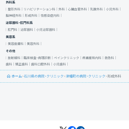
外科系
整形外科｜
リハビリテーション科｜
外科｜
心臓血管外科｜
乳腺外科｜
小児外科｜
脳神経外科｜
形成外科｜
性感染症内科｜
泌尿器科・肛門科系
肛門科｜
泌尿器科｜
小児泌尿器科｜
美容系
美容皮膚科｜
美容外科｜
その他
放射線科｜
臨床検査・病理診断｜
ペインクリニック｜
疼痛緩和内科｜
救急科｜
歯科｜
矯正歯科｜
歯科口腔外科｜
小児歯科｜
ホーム
>
石川県の病院・クリニック
>
津幡町の病院・クリニック
>
形成外科