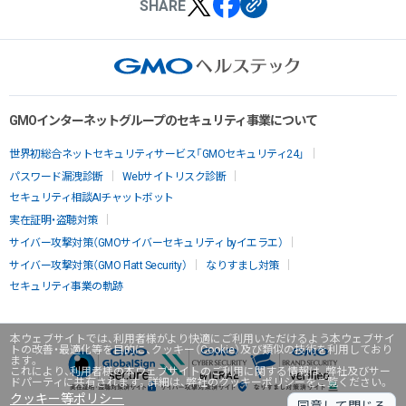
SHARE
GMOインターネットグループのセキュリティ事業について
世界初総合ネットセキュリティサービス「GMOセキュリティ24」
パスワード漏洩診断
Webサイトリスク診断
セキュリティ相談AIチャットボット
実在証明・盗聴対策
サイバー攻撃対策（GMOサイバーセキュリティ byイエラエ）
サイバー攻撃対策（GMO Flatt Security）
なりすまし対策
セキュリティ事業の軌跡
本ウェブサイトでは、利用者様がより快適にご利用いただけるよう本ウェブサイ
トの改善・最適化等を目的に、クッキー（Cookie）及び類似の技術を利用しており
ます。
これにより、利用者様の本ウェブサイトのご利用に関する情報は、弊社及びサー
ドパーティに共有されます。詳細は、弊社のクッキーポリシーをご覧ください。
クッキー等ポリシー