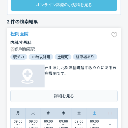
オンライン診療の小児科を見る
2
件の検索結果
松岡医院
内科/小児科
倶利伽羅駅
駅チカ
18時以降可
土曜可
駐車場あり
バリアフリー
石川県河北郡津幡町越中坂９０にある医
療機関です。
詳細を見る
月
火
水
木
金
土
日
09:00
09:00
09:00
09:00
09:00
09:00
〜
〜
〜
〜
〜
〜