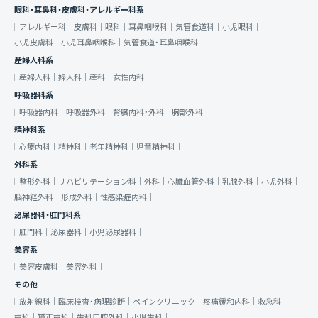
眼科・耳鼻科・皮膚科・アレルギー科系
アレルギー科｜
皮膚科｜
眼科｜
耳鼻咽喉科｜
気管食道科｜
小児眼科｜
小児皮膚科｜
小児耳鼻咽喉科｜
気管食道・耳鼻咽喉科｜
産婦人科系
産婦人科｜
婦人科｜
産科｜
女性内科｜
呼吸器科系
呼吸器内科｜
呼吸器外科｜
腎臓内科・外科｜
胸部外科｜
精神科系
心療内科｜
精神科｜
老年精神科｜
児童精神科｜
外科系
整形外科｜
リハビリテーション科｜
外科｜
心臓血管外科｜
乳腺外科｜
小児外科｜
脳神経外科｜
形成外科｜
性感染症内科｜
泌尿器科・肛門科系
肛門科｜
泌尿器科｜
小児泌尿器科｜
美容系
美容皮膚科｜
美容外科｜
その他
放射線科｜
臨床検査・病理診断｜
ペインクリニック｜
疼痛緩和内科｜
救急科｜
歯科｜
矯正歯科｜
歯科口腔外科｜
小児歯科｜