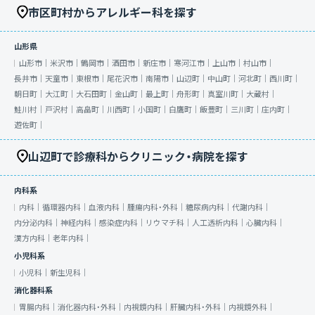
市区町村からアレルギー科を探す
山形県
山形市｜
米沢市｜
鶴岡市｜
酒田市｜
新庄市｜
寒河江市｜
上山市｜
村山市｜
長井市｜
天童市｜
東根市｜
尾花沢市｜
南陽市｜
山辺町｜
中山町｜
河北町｜
西川町｜
朝日町｜
大江町｜
大石田町｜
金山町｜
最上町｜
舟形町｜
真室川町｜
大蔵村｜
鮭川村｜
戸沢村｜
高畠町｜
川西町｜
小国町｜
白鷹町｜
飯豊町｜
三川町｜
庄内町｜
遊佐町｜
山辺町で診療科からクリニック・病院を探す
内科系
内科｜
循環器内科｜
血液内科｜
腫瘍内科・外科｜
糖尿病内科｜
代謝内科｜
内分泌内科｜
神経内科｜
感染症内科｜
リウマチ科｜
人工透析内科｜
心臓内科｜
漢方内科｜
老年内科｜
小児科系
小児科｜
新生児科｜
消化器科系
胃腸内科｜
消化器内科・外科｜
内視鏡内科｜
肝臓内科・外科｜
内視鏡外科｜