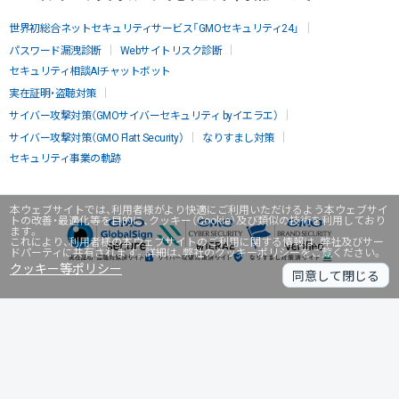
世界初総合ネットセキュリティサービス「GMOセキュリティ24」
パスワード漏洩診断
Webサイトリスク診断
セキュリティ相談AIチャットボット
実在証明・盗聴対策
サイバー攻撃対策（GMOサイバーセキュリティ byイエラエ）
サイバー攻撃対策（GMO Flatt Security）
なりすまし対策
セキュリティ事業の軌跡
本ウェブサイトでは、利用者様がより快適にご利用いただけるよう本ウェブサイ
トの改善・最適化等を目的に、クッキー（Cookie）及び類似の技術を利用しており
ます。
これにより、利用者様の本ウェブサイトのご利用に関する情報は、弊社及びサー
ドパーティに共有されます。詳細は、弊社のクッキーポリシーをご覧ください。
クッキー等ポリシー
同意して閉じる
無料診断