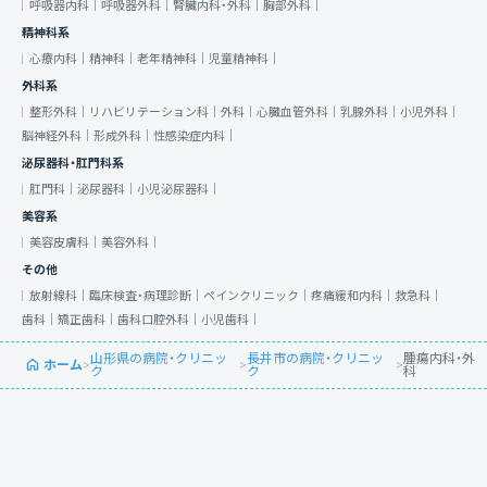
呼吸器内科｜
呼吸器外科｜
腎臓内科・外科｜
胸部外科｜
精神科系
心療内科｜
精神科｜
老年精神科｜
児童精神科｜
外科系
整形外科｜
リハビリテーション科｜
外科｜
心臓血管外科｜
乳腺外科｜
小児外科｜
脳神経外科｜
形成外科｜
性感染症内科｜
泌尿器科・肛門科系
肛門科｜
泌尿器科｜
小児泌尿器科｜
美容系
美容皮膚科｜
美容外科｜
その他
放射線科｜
臨床検査・病理診断｜
ペインクリニック｜
疼痛緩和内科｜
救急科｜
歯科｜
矯正歯科｜
歯科口腔外科｜
小児歯科｜
山形県の病院・クリニッ
長井市の病院・クリニッ
腫瘍内科・外
ホーム
>
>
>
ク
ク
科