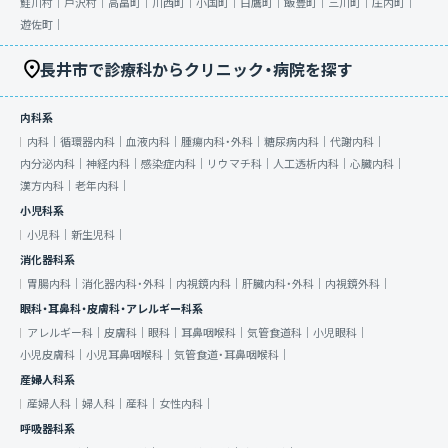
鮭川村｜
戸沢村｜
高畠町｜
川西町｜
小国町｜
白鷹町｜
飯豊町｜
三川町｜
庄内町｜
遊佐町｜
長井市で診療科からクリニック・病院を探す
内科系
内科｜
循環器内科｜
血液内科｜
腫瘍内科・外科｜
糖尿病内科｜
代謝内科｜
内分泌内科｜
神経内科｜
感染症内科｜
リウマチ科｜
人工透析内科｜
心臓内科｜
漢方内科｜
老年内科｜
小児科系
小児科｜
新生児科｜
消化器科系
胃腸内科｜
消化器内科・外科｜
内視鏡内科｜
肝臓内科・外科｜
内視鏡外科｜
眼科・耳鼻科・皮膚科・アレルギー科系
アレルギー科｜
皮膚科｜
眼科｜
耳鼻咽喉科｜
気管食道科｜
小児眼科｜
小児皮膚科｜
小児耳鼻咽喉科｜
気管食道・耳鼻咽喉科｜
産婦人科系
産婦人科｜
婦人科｜
産科｜
女性内科｜
呼吸器科系