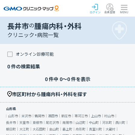
ログイン
会員登録
MENU
長井市
の
腫瘍内科・外科
クリニック・病院一覧
オンライン診療可能
0
件の検索結果
0
件中
0
〜
0
件を表示
市区町村から腫瘍内科・外科を探す
山形県
山形市｜
米沢市｜
鶴岡市｜
酒田市｜
新庄市｜
寒河江市｜
上山市｜
村山市｜
長井市｜
天童市｜
東根市｜
尾花沢市｜
南陽市｜
山辺町｜
中山町｜
河北町｜
西川町｜
朝日町｜
大江町｜
大石田町｜
金山町｜
最上町｜
舟形町｜
真室川町｜
大蔵村｜