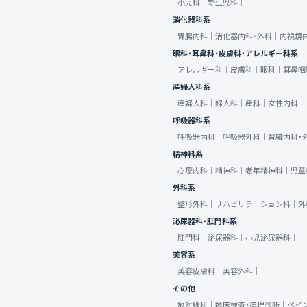
小児科｜
新生児科｜
消化器科系
胃腸内科｜
消化器内科・外科｜
内視鏡
眼科・耳鼻科・皮膚科・アレルギー科系
アレルギー科｜
皮膚科｜
眼科｜
耳鼻咽
産婦人科系
産婦人科｜
婦人科｜
産科｜
女性内科｜
呼吸器科系
呼吸器内科｜
呼吸器外科｜
腎臓内科・
精神科系
心療内科｜
精神科｜
老年精神科｜
児童
外科系
整形外科｜
リハビリテーション科｜
外
泌尿器科・肛門科系
肛門科｜
泌尿器科｜
小児泌尿器科｜
美容系
美容皮膚科｜
美容外科｜
その他
放射線科｜
臨床検査・病理診断｜
ペイ