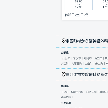
09:00
09:
〜
〜
17:30
17:
休診日：
土|日|祝
市区町村から脳神経外科
山形県
山形市｜
米沢市｜
鶴岡市｜
酒田市｜
新
大江町｜
大石田町｜
金山町｜
最上町｜
寒河江市で診療科からク
内科系
内科｜
循環器内科｜
血液内科｜
腫瘍内
老年内科｜
小児科系