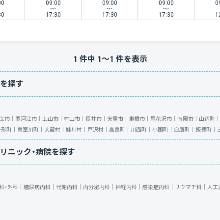
00
09:00
09:00
09:00
0
〜
〜
〜
30
17:30
17:30
17:30
1
1
件中
1
〜
1
件を表示
を探す
庄市｜
寒河江市｜
上山市｜
村山市｜
長井市｜
天童市｜
東根市｜
尾花沢市｜
南陽市｜
山辺町
舟形町｜
真室川町｜
大蔵村｜
鮭川村｜
戸沢村｜
高畠町｜
川西町｜
小国町｜
白鷹町｜
飯豊町｜
リニック・病院を探す
科・外科｜
糖尿病内科｜
代謝内科｜
内分泌内科｜
神経内科｜
感染症内科｜
リウマチ科｜
人工