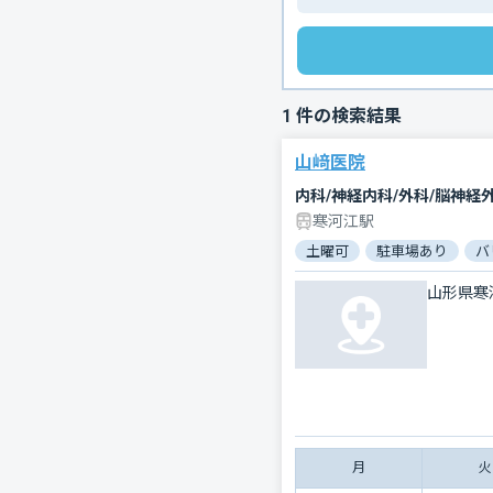
1
件の検索結果
山﨑医院
内科/神経内科/外科/脳神経
寒河江駅
土曜可
駐車場あり
バ
山形県寒
月
火