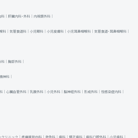
内科｜
肝臓内科・外科｜
内視鏡外科｜
喉科｜
気管食道科｜
小児眼科｜
小児皮膚科｜
小児耳鼻咽喉科｜
気管食道・耳鼻咽喉科｜
外科｜
胸部外科｜
精神科｜
科｜
心臓血管外科｜
乳腺外科｜
小児外科｜
脳神経外科｜
形成外科｜
性感染症内科｜
ンクリニック｜
疼痛緩和内科｜
救急科｜
歯科｜
矯正歯科｜
歯科口腔外科｜
小児歯科｜