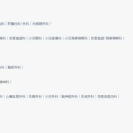
内科｜
肝臓内科・外科｜
内視鏡外科｜
喉科｜
気管食道科｜
小児眼科｜
小児皮膚科｜
小児耳鼻咽喉科｜
気管食道・耳鼻咽喉科｜
外科｜
胸部外科｜
精神科｜
科｜
心臓血管外科｜
乳腺外科｜
小児外科｜
脳神経外科｜
形成外科｜
性感染症内科｜