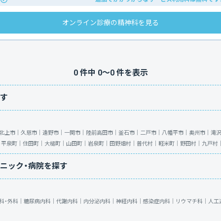
オンライン診療の精神科を見る
0
件中
0
〜
0
件を表示
す
北上市｜
久慈市｜
遠野市｜
一関市｜
陸前高田市｜
釜石市｜
二戸市｜
八幡平市｜
奥州市｜
滝
｜
平泉町｜
住田町｜
大槌町｜
山田町｜
岩泉町｜
田野畑村｜
普代村｜
軽米町｜
野田村｜
九戸村
ニック・病院を探す
科・外科｜
糖尿病内科｜
代謝内科｜
内分泌内科｜
神経内科｜
感染症内科｜
リウマチ科｜
人工