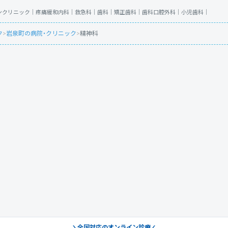
ンクリニック｜
疼痛緩和内科｜
救急科｜
歯科｜
矯正歯科｜
歯科口腔外科｜
小児歯科｜
ク
>
岩泉町の病院・クリニック
>
精神科
全国対応のオンライン診療