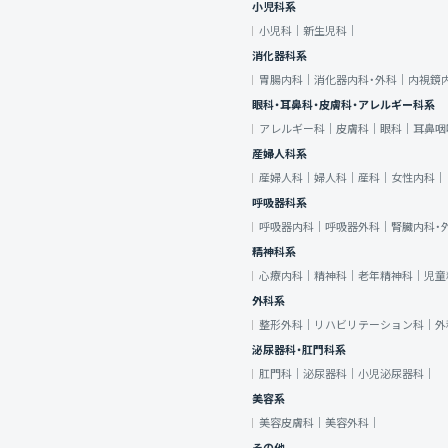
小児科系
小児科｜
新生児科｜
消化器科系
胃腸内科｜
消化器内科・外科｜
内視鏡
眼科・耳鼻科・皮膚科・アレルギー科系
アレルギー科｜
皮膚科｜
眼科｜
耳鼻咽
産婦人科系
産婦人科｜
婦人科｜
産科｜
女性内科｜
呼吸器科系
呼吸器内科｜
呼吸器外科｜
腎臓内科・
精神科系
心療内科｜
精神科｜
老年精神科｜
児童
外科系
整形外科｜
リハビリテーション科｜
外
泌尿器科・肛門科系
肛門科｜
泌尿器科｜
小児泌尿器科｜
美容系
美容皮膚科｜
美容外科｜