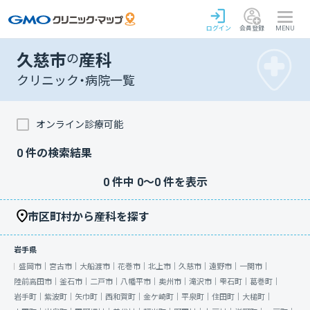
ログイン
会員登録
MENU
久慈市
の
産科
クリニック・病院一覧
オンライン診療可能
0
件の検索結果
0
件中
0
〜
0
件を表示
市区町村から産科を探す
岩手県
盛岡市｜
宮古市｜
大船渡市｜
花巻市｜
北上市｜
久慈市｜
遠野市｜
一関市｜
陸前高田市｜
釜石市｜
二戸市｜
八幡平市｜
奥州市｜
滝沢市｜
雫石町｜
葛巻町｜
岩手町｜
紫波町｜
矢巾町｜
西和賀町｜
金ケ崎町｜
平泉町｜
住田町｜
大槌町｜