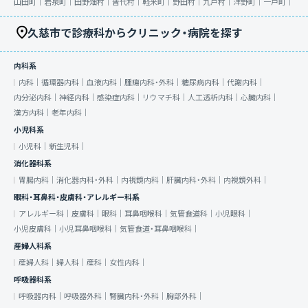
山田町｜
岩泉町｜
田野畑村｜
普代村｜
軽米町｜
野田村｜
九戸村｜
洋野町｜
一戸町｜
久慈市で診療科からクリニック・病院を探す
内科系
内科｜
循環器内科｜
血液内科｜
腫瘍内科・外科｜
糖尿病内科｜
代謝内科｜
内分泌内科｜
神経内科｜
感染症内科｜
リウマチ科｜
人工透析内科｜
心臓内科｜
漢方内科｜
老年内科｜
小児科系
小児科｜
新生児科｜
消化器科系
胃腸内科｜
消化器内科・外科｜
内視鏡内科｜
肝臓内科・外科｜
内視鏡外科｜
眼科・耳鼻科・皮膚科・アレルギー科系
アレルギー科｜
皮膚科｜
眼科｜
耳鼻咽喉科｜
気管食道科｜
小児眼科｜
小児皮膚科｜
小児耳鼻咽喉科｜
気管食道・耳鼻咽喉科｜
産婦人科系
産婦人科｜
婦人科｜
産科｜
女性内科｜
呼吸器科系
呼吸器内科｜
呼吸器外科｜
腎臓内科・外科｜
胸部外科｜