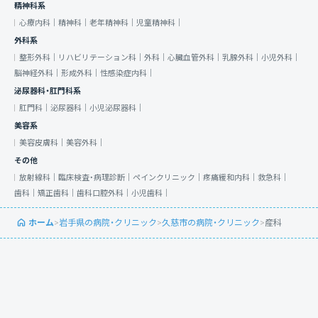
精神科系
心療内科｜
精神科｜
老年精神科｜
児童精神科｜
外科系
整形外科｜
リハビリテーション科｜
外科｜
心臓血管外科｜
乳腺外科｜
小児外科｜
脳神経外科｜
形成外科｜
性感染症内科｜
泌尿器科・肛門科系
肛門科｜
泌尿器科｜
小児泌尿器科｜
美容系
美容皮膚科｜
美容外科｜
その他
放射線科｜
臨床検査・病理診断｜
ペインクリニック｜
疼痛緩和内科｜
救急科｜
歯科｜
矯正歯科｜
歯科口腔外科｜
小児歯科｜
ホーム
>
岩手県の病院・クリニック
>
久慈市の病院・クリニック
>
産科