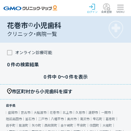
ログイン
会員登録
MENU
花巻市
の
小児歯科
クリニック・病院一覧
オンライン診療可能
0
件の検索結果
0
件中
0
〜
0
件を表示
市区町村から小児歯科を探す
岩手県
盛岡市｜
宮古市｜
大船渡市｜
花巻市｜
北上市｜
久慈市｜
遠野市｜
一関市｜
陸前高田市｜
釜石市｜
二戸市｜
八幡平市｜
奥州市｜
滝沢市｜
雫石町｜
葛巻町｜
岩手町｜
紫波町｜
矢巾町｜
西和賀町｜
金ケ崎町｜
平泉町｜
住田町｜
大槌町｜