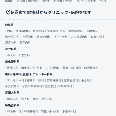
山田町｜
岩泉町｜
田野畑村｜
普代村｜
軽米町｜
野田村｜
九戸村｜
洋野町｜
一戸町｜
花巻市で診療科からクリニック・病院を探す
内科系
内科｜
循環器内科｜
血液内科｜
腫瘍内科・外科｜
糖尿病内科｜
代謝内科｜
内分泌内科｜
神経内科｜
感染症内科｜
リウマチ科｜
人工透析内科｜
心臓内科｜
漢方内科｜
老年内科｜
小児科系
小児科｜
新生児科｜
消化器科系
胃腸内科｜
消化器内科・外科｜
内視鏡内科｜
肝臓内科・外科｜
内視鏡外科｜
眼科・耳鼻科・皮膚科・アレルギー科系
アレルギー科｜
皮膚科｜
眼科｜
耳鼻咽喉科｜
気管食道科｜
小児眼科｜
小児皮膚科｜
小児耳鼻咽喉科｜
気管食道・耳鼻咽喉科｜
産婦人科系
産婦人科｜
婦人科｜
産科｜
女性内科｜
呼吸器科系
呼吸器内科｜
呼吸器外科｜
腎臓内科・外科｜
胸部外科｜