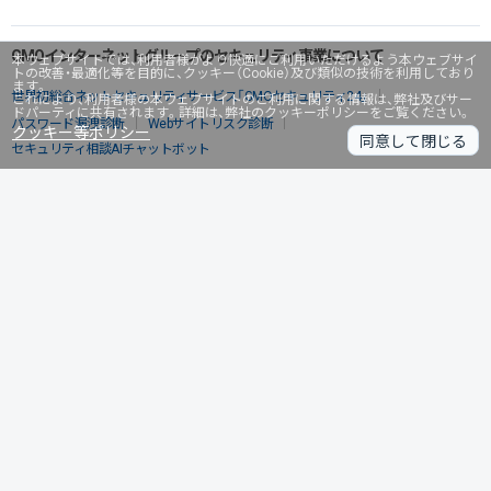
GMOインターネットグループのセキュリティ事業について
本ウェブサイトでは、利用者様がより快適にご利用いただけるよう本ウェブサイ
トの改善・最適化等を目的に、クッキー（Cookie）及び類似の技術を利用しており
ます。
世界初総合ネットセキュリティサービス「GMOセキュリティ24」
これにより、利用者様の本ウェブサイトのご利用に関する情報は、弊社及びサー
ドパーティに共有されます。詳細は、弊社のクッキーポリシーをご覧ください。
パスワード漏洩診断
Webサイトリスク診断
クッキー等ポリシー
同意して閉じる
セキュリティ相談AIチャットボット
実在証明・盗聴対策
サイバー攻撃対策（GMOサイバーセキュリティ byイエラエ）
サイバー攻撃対策（GMO Flatt Security）
なりすまし対策
セキュリティ事業の軌跡