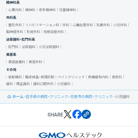
精神科系
心療内科｜
精神科｜
老年精神科｜
児童精神科｜
外科系
整形外科｜
リハビリテーション科｜
外科｜
心臓血管外科｜
乳腺外科｜
小児外科｜
脳神経外科｜
形成外科｜
性感染症内科｜
泌尿器科・肛門科系
肛門科｜
泌尿器科｜
小児泌尿器科｜
美容系
美容皮膚科｜
美容外科｜
その他
放射線科｜
臨床検査・病理診断｜
ペインクリニック｜
疼痛緩和内科｜
救急科｜
歯科｜
矯正歯科｜
歯科口腔外科｜
小児歯科｜
ホーム
>
岩手県の病院・クリニック
>
花巻市の病院・クリニック
>
小児歯科
SHARE