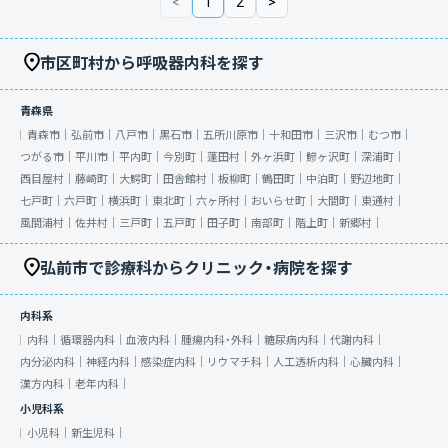
<
1
2
>
市区町村から呼吸器内科を探す
青森県
青森市｜
弘前市｜
八戸市｜
黒石市｜
五所川原市｜
十和田市｜
三沢市｜
むつ市｜
つがる市｜
平川市｜
平内町｜
今別町｜
蓬田村｜
外ヶ浜町｜
鰺ヶ沢町｜
深浦町｜
西目屋村｜
藤崎町｜
大鰐町｜
田舎館村｜
板柳町｜
鶴田町｜
中泊町｜
野辺地町｜
七戸町｜
六戸町｜
横浜町｜
東北町｜
六ヶ所村｜
おいらせ町｜
大間町｜
東通村｜
風間浦村｜
佐井村｜
三戸町｜
五戸町｜
田子町｜
南部町｜
階上町｜
新郷村｜
弘前市で診療科からクリニック・病院を探す
内科系
内科｜
循環器内科｜
血液内科｜
腫瘍内科・外科｜
糖尿病内科｜
代謝内科｜
内分泌内科｜
神経内科｜
感染症内科｜
リウマチ科｜
人工透析内科｜
心臓内科｜
漢方内科｜
老年内科｜
小児科系
小児科｜
新生児科｜