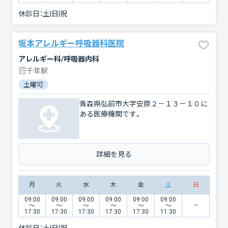
休診日：
土|日|祝
坂本アレルギー呼吸器科医院
アレルギー科/呼吸器内科
千年駅
土曜可
青森県弘前市大字安原２－１３－１０に
ある医療機関です。
詳細を見る
月
火
水
木
金
土
日
09:00
09:00
09:00
09:00
09:00
09:00
〜
〜
〜
〜
〜
〜
17:30
17:30
17:30
17:30
17:30
11:30