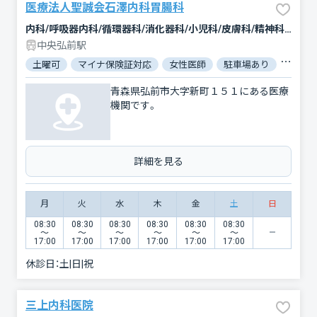
医療法人聖誠会石澤内科胃腸科
内科/呼吸器内科/循環器科/消化器科/小児科/皮膚科/精神科・神経科/心療内科
中央弘前駅
土曜可
マイナ保険証対応
女性医師
駐車場あり
バリア
青森県弘前市大字新町１５１にある医療
機関です。
詳細を見る
月
火
水
木
金
土
日
08:30
08:30
08:30
08:30
08:30
08:30
〜
〜
〜
〜
〜
〜
17:00
17:00
17:00
17:00
17:00
17:00
休診日：
土|日|祝
三上内科医院