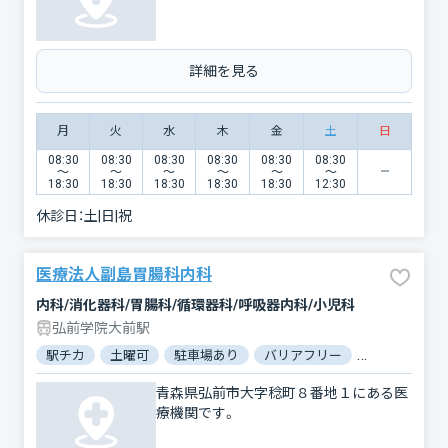
詳細を見る
月
火
水
木
金
土
日
08:30
08:30
08:30
08:30
08:30
08:30
〜
〜
〜
〜
〜
〜
18:30
18:30
18:30
18:30
18:30
12:30
休診日：
土|日|祝
医療法人副島胃腸科内科
内科/消化器科/胃腸科/循環器科/呼吸器内科/小児科
弘前学院大前駅
駅チカ
土曜可
駐車場あり
バリアフリー
対応言語：英
青森県弘前市大字稔町８番地１にある医
療機関です。