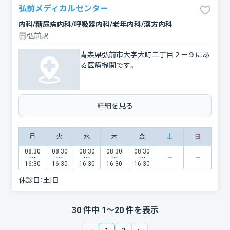
弘前メディカルセンター
内科/糖尿病内科/呼吸器内科/老年内科/漢方内科
弘前駅
青森県弘前市大字大町二丁目２－９にあ
る医療機関です。
詳細を見る
月
火
水
木
金
土
日
08:30
08:30
08:30
08:30
08:30
〜
〜
〜
〜
〜
16:30
16:30
16:30
16:30
16:30
休診日：
土|日
30
件中
1
〜
20
件を表示