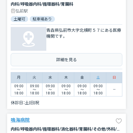
内科/呼吸器内科/循環器科/胃腸科
弘前駅
土曜可
駐車場あり
青森県弘前市大字北横町５７にある医療
機関です。
詳細を見る
月
火
水
木
金
土
日
09:00
09:00
09:00
09:00
09:00
09:00
〜
〜
〜
〜
〜
〜
18:00
18:00
18:00
18:00
18:00
18:00
休診日：
土|日|祝
鳴海病院
内科/呼吸器内科/循環器科/消化器科/胃腸科/その他/外科/心臓血管外科/乳腺外科/肛門科/婦人科/皮膚科/リハビリテーション/放射線科