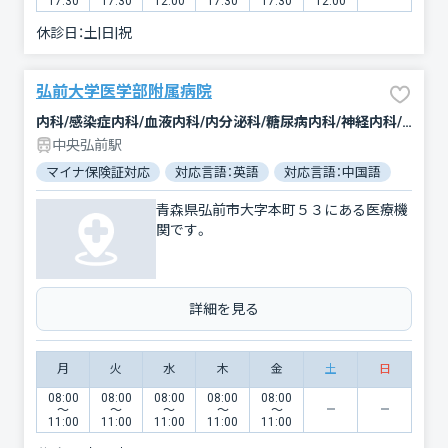
17:30
17:30
12:00
17:30
17:30
12:00
休診日：
土|日|祝
弘前大学医学部附属病院
内科/感染症内科/血液内科/内分泌科/糖尿病内科/神経内科/呼吸器内科/循環器科/消化器科/腎臓内科・外科/腫瘍内科・外科/外科/脳神経外科/呼吸器外科/心臓血管外科/乳腺外科/整形外科/形成外科/小児科/小児外科/産婦人科/眼科/耳鼻咽喉科/皮膚科/泌尿器科/精神科・神経科/歯科口腔外科/リハビリテーション/放射線科/臨床検査・病理診断/救急科/麻酔科
中央弘前駅
マイナ保険証対応
対応言語：英語
対応言語：中国語
青森県弘前市大字本町５３にある医療機
関です。
詳細を見る
月
火
水
木
金
土
日
08:00
08:00
08:00
08:00
08:00
〜
〜
〜
〜
〜
11:00
11:00
11:00
11:00
11:00