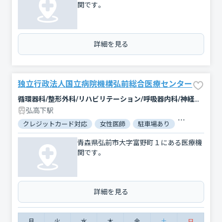
関です。
詳細を見る
独立行政法人国立病院機構弘前総合医療センター
循環器科/整形外科/リハビリテーション/呼吸器内科/神経内科/脳神経外科/消化器科/血液内科/糖尿病内科/皮膚科/泌尿器科/産婦人科/小児科/眼科/耳鼻咽喉科/呼吸器外科/放射線科/乳腺外科/形成外科/歯科口腔外科/救急科
弘高下駅
クレジットカード対応
女性医師
駐車場あり
バリアフリー
青森県弘前市大字富野町１にある医療機
関です。
詳細を見る
月
火
水
木
金
土
日