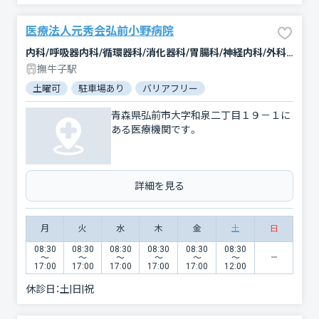
医療法人元秀会弘前小野病院
内科/呼吸器内科/循環器科/消化器科/胃腸科/神経内科/外科/肛門科/整形外科/リハビリテーション/放射線科
撫牛子駅
土曜可
駐車場あり
バリアフリー
青森県弘前市大字和泉二丁目１９－１に
ある医療機関です。
詳細を見る
月
火
水
木
金
土
日
08:30
08:30
08:30
08:30
08:30
08:30
〜
〜
〜
〜
〜
〜
17:00
17:00
17:00
17:00
17:00
12:00
休診日：
土|日|祝