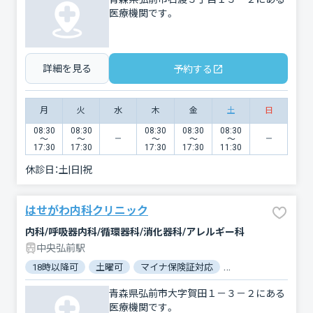
医療機関です。
詳細を見る
予約する
月
火
水
木
金
土
日
08:30
08:30
08:30
08:30
08:30
〜
〜
〜
〜
〜
17:30
17:30
17:30
17:30
11:30
休診日：
土|日|祝
はせがわ内科クリニック
内科/呼吸器内科/循環器科/消化器科/アレルギー科
中央弘前駅
18時以降可
土曜可
マイナ保険証対応
駐車場あり
バリ
青森県弘前市大字賀田１－３－２にある
医療機関です。