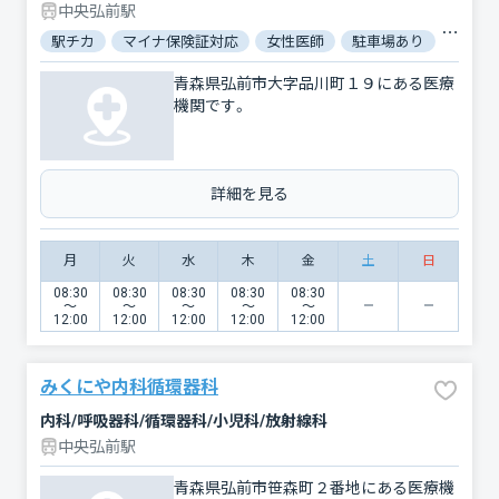
中央弘前駅
駅チカ
マイナ保険証対応
女性医師
駐車場あり
バリア
青森県弘前市大字品川町１９にある医療
機関です。
詳細を見る
月
火
水
木
金
土
日
08:30
08:30
08:30
08:30
08:30
〜
〜
〜
〜
〜
12:00
12:00
12:00
12:00
12:00
みくにや内科循環器科
内科/呼吸器科/循環器科/小児科/放射線科
中央弘前駅
青森県弘前市笹森町２番地にある医療機