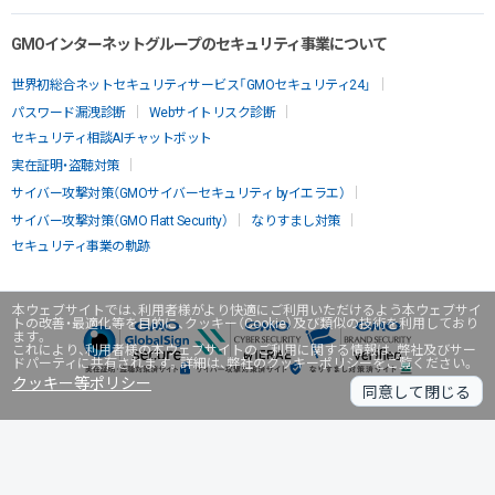
GMOインターネットグループのセキュリティ事業について
世界初総合ネットセキュリティサービス「GMOセキュリティ24」
パスワード漏洩診断
Webサイトリスク診断
セキュリティ相談AIチャットボット
実在証明・盗聴対策
サイバー攻撃対策（GMOサイバーセキュリティ byイエラエ）
サイバー攻撃対策（GMO Flatt Security）
なりすまし対策
セキュリティ事業の軌跡
本ウェブサイトでは、利用者様がより快適にご利用いただけるよう本ウェブサイ
トの改善・最適化等を目的に、クッキー（Cookie）及び類似の技術を利用しており
ます。
これにより、利用者様の本ウェブサイトのご利用に関する情報は、弊社及びサー
ドパーティに共有されます。詳細は、弊社のクッキーポリシーをご覧ください。
クッキー等ポリシー
同意して閉じる