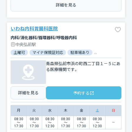
詳細を見る
いわね内科胃腸科医院
内科/消化器科/循環器科/呼吸器内科
中央弘前駅
土曜可
マイナ保険証対応
駐車場あり
バリアフリー
電
青森県弘前市浜の町西二丁目１－５にあ
る医療機関です。
詳細を見る
予約する
月
火
水
木
金
土
日
08:30
08:30
08:30
08:30
08:30
08:30
〜
〜
〜
〜
〜
〜
17:30
17:30
12:30
17:30
17:30
12:30