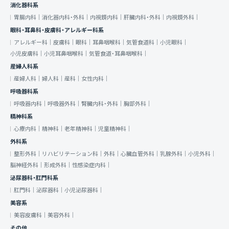
消化器科系
胃腸内科｜
消化器内科・外科｜
内視鏡内科｜
肝臓内科・外科｜
内視鏡外科｜
眼科・耳鼻科・皮膚科・アレルギー科系
アレルギー科｜
皮膚科｜
眼科｜
耳鼻咽喉科｜
気管食道科｜
小児眼科｜
小児皮膚科｜
小児耳鼻咽喉科｜
気管食道・耳鼻咽喉科｜
産婦人科系
産婦人科｜
婦人科｜
産科｜
女性内科｜
呼吸器科系
呼吸器内科｜
呼吸器外科｜
腎臓内科・外科｜
胸部外科｜
精神科系
心療内科｜
精神科｜
老年精神科｜
児童精神科｜
外科系
整形外科｜
リハビリテーション科｜
外科｜
心臓血管外科｜
乳腺外科｜
小児外科｜
脳神経外科｜
形成外科｜
性感染症内科｜
泌尿器科・肛門科系
肛門科｜
泌尿器科｜
小児泌尿器科｜
美容系
美容皮膚科｜
美容外科｜
その他