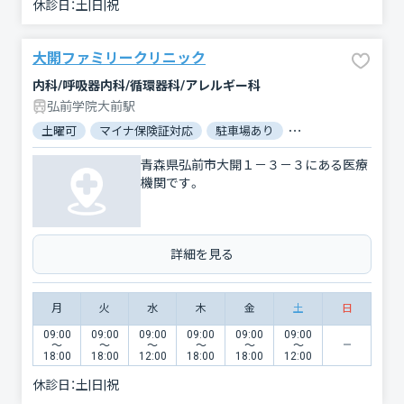
休診日：
土|日|祝
大開ファミリークリニック
内科/呼吸器内科/循環器科/アレルギー科
弘前学院大前駅
土曜可
マイナ保険証対応
駐車場あり
バリアフリー
青森県弘前市大開１－３－３にある医療
機関です。
詳細を見る
月
火
水
木
金
土
日
09:00
09:00
09:00
09:00
09:00
09:00
〜
〜
〜
〜
〜
〜
18:00
18:00
12:00
18:00
18:00
12:00
休診日：
土|日|祝