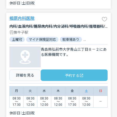
休診日：
土|日|祝
相原内科医院
内科/血液内科/糖尿病内科/内分泌科/呼吸器内科/循環器科/心臓血管外科/消化器科/胃腸科/小児科/リハビリテーション
撫牛子駅
土曜可
マイナ保険証対応
駐車場あり
バリアフリー
対
青森県弘前市大字青山三丁目８－２にあ
る医療機関です。
詳細を見る
予約する
月
火
水
木
金
土
日
08:30
08:30
08:30
08:30
08:30
08:30
〜
〜
〜
〜
〜
〜
17:30
12:00
12:00
12:00
17:30
12:00
休診日：
土|日|祝