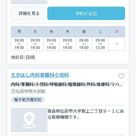
詳細を見る
予約する
月
火
水
木
金
土
日
09:00
09:00
09:00
09:00
09:00
09:00
〜
〜
〜
〜
〜
〜
18:00
18:00
18:00
18:00
18:00
12:30
休診日：
日|祝
たかはし内科胃腸科小児科
内科/胃腸科/小児科/呼吸器科/循環器科/外科/皮膚科/リハビリテーション
弘前学院大前駅
電子処方箋対応
青森県弘前市大字取上二丁目９－１にあ
る医療機関です。