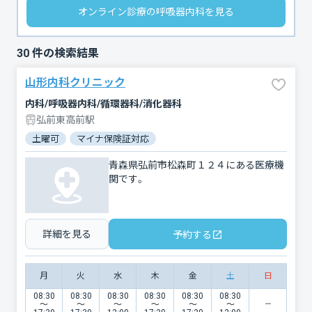
オンライン診療の呼吸器内科を見る
30
件の検索結果
山形内科クリニック
内科/呼吸器内科/循環器科/消化器科
弘前東高前駅
土曜可
マイナ保険証対応
青森県弘前市松森町１２４にある医療機
関です。
詳細を見る
予約する
月
火
水
木
金
土
日
08:30
08:30
08:30
08:30
08:30
08:30
〜
〜
〜
〜
〜
〜