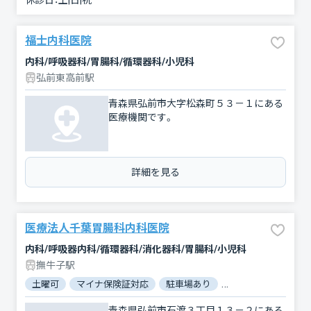
休診日：
土|日|祝
福士内科医院
内科/呼吸器科/胃腸科/循環器科/小児科
弘前東高前駅
青森県弘前市大字松森町５３－１にある
医療機関です。
詳細を見る
医療法人千葉胃腸科内科医院
内科/呼吸器内科/循環器科/消化器科/胃腸科/小児科
撫牛子駅
土曜可
マイナ保険証対応
駐車場あり
電子処方箋対応
青森県弘前市石渡３丁目１３－２にある