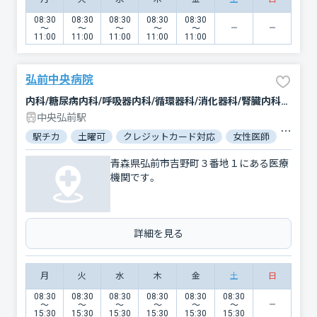
08:30
08:30
08:30
08:30
08:30
〜
〜
〜
〜
〜
11:00
11:00
11:00
11:00
11:00
弘前中央病院
内科/糖尿病内科/呼吸器内科/循環器科/消化器科/腎臓内科・外科/人工透析/外科/呼吸器外科/心臓血管外科/形成外科/リハビリテーション/放射線科/臨床検査・病理診断/麻酔科
中央弘前駅
駅チカ
土曜可
クレジットカード対応
女性医師
駐車場
青森県弘前市吉野町３番地１にある医療
機関です。
詳細を見る
月
火
水
木
金
土
日
08:30
08:30
08:30
08:30
08:30
08:30
〜
〜
〜
〜
〜
〜
15:30
15:30
15:30
15:30
15:30
15:30