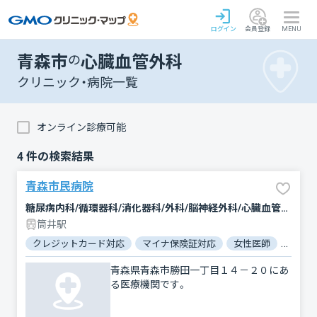
ログイン
会員登録
MENU
青森市
の
心臓血管外科
クリニック・病院一覧
オンライン診療可能
4
件の検索結果
青森市民病院
糖尿病内科/循環器科/消化器科/外科/脳神経外科/心臓血管外科/整形外科/形成外科/小児科/産婦人科/眼科/耳鼻咽喉科/皮膚科/泌尿器科/精神科・神経科/歯科口腔外科/リハビリテーション/放射線科/臨床検査・病理診断/麻酔科
筒井駅
クレジットカード対応
マイナ保険証対応
女性医師
駐車場
青森県青森市勝田一丁目１４－２０にあ
る医療機関です。