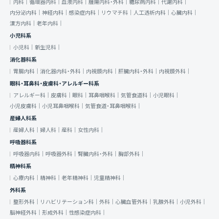
内科｜
循環器内科｜
血液内科｜
腫瘍内科・外科｜
糖尿病内科｜
代謝内科｜
内分泌内科｜
神経内科｜
感染症内科｜
リウマチ科｜
人工透析内科｜
心臓内科｜
漢方内科｜
老年内科｜
小児科系
小児科｜
新生児科｜
消化器科系
胃腸内科｜
消化器内科・外科｜
内視鏡内科｜
肝臓内科・外科｜
内視鏡外科｜
眼科・耳鼻科・皮膚科・アレルギー科系
アレルギー科｜
皮膚科｜
眼科｜
耳鼻咽喉科｜
気管食道科｜
小児眼科｜
小児皮膚科｜
小児耳鼻咽喉科｜
気管食道・耳鼻咽喉科｜
産婦人科系
産婦人科｜
婦人科｜
産科｜
女性内科｜
呼吸器科系
呼吸器内科｜
呼吸器外科｜
腎臓内科・外科｜
胸部外科｜
精神科系
心療内科｜
精神科｜
老年精神科｜
児童精神科｜
外科系
整形外科｜
リハビリテーション科｜
外科｜
心臓血管外科｜
乳腺外科｜
小児外科｜
脳神経外科｜
形成外科｜
性感染症内科｜