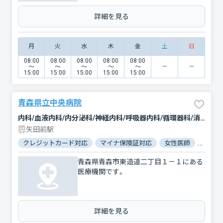
詳細を見る
月
火
水
木
金
土
日
08:00
08:00
08:00
08:00
08:00
〜
〜
〜
〜
〜
15:00
15:00
15:00
15:00
15:00
青森県立中央病院
内科/血液内科/内分泌科/神経内科/呼吸器内科/循環器科/消化器科/緩和ケア/外科/脳神経外科/呼吸器外科/心臓血管外科/整形外科/形成外科/小児科/産婦人科/眼科/耳鼻咽喉科/皮膚科/泌尿器科/精神科・神経科/歯科/歯科口腔外科/リウマチ科/リハビリテーション/放射線科/腫瘍内科・外科/臨床検査・病理診断/麻酔科
矢田前駅
クレジットカード対応
マイナ保険証対応
女性医師
駐車場
青森県青森市東造道二丁目１－１にある
医療機関です。
詳細を見る