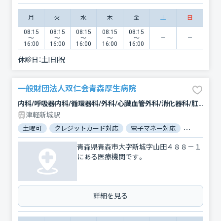
月
火
水
木
金
土
日
08:15
08:15
08:15
08:15
08:15
〜
〜
〜
〜
〜
16:00
16:00
16:00
16:00
16:00
休診日：
土|日|祝
一般財団法人双仁会青森厚生病院
内科/呼吸器内科/循環器科/外科/心臓血管外科/消化器科/肛門科/整形外科/リハビリテーション/放射線科/麻酔科
津軽新城駅
土曜可
クレジットカード対応
電子マネー対応
マイナ保険
青森県青森市大字新城字山田４８８－１
にある医療機関です。
詳細を見る