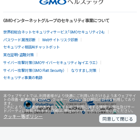
GMOインターネットグループのセキュリティ事業について
世界初総合ネットセキュリティサービス「GMOセキュリティ24」
パスワード漏洩診断
Webサイトリスク診断
セキュリティ相談AIチャットボット
実在証明・盗聴対策
サイバー攻撃対策（GMOサイバーセキュリティ byイエラエ）
サイバー攻撃対策（GMO Flatt Security）
なりすまし対策
セキュリティ事業の軌跡
本ウェブサイトでは、利用者様がより快適にご利用いただけるよう本ウェブサイ
トの改善・最適化等を目的に、クッキー（Cookie）及び類似の技術を利用しており
ます。
これにより、利用者様の本ウェブサイトのご利用に関する情報は、弊社及びサー
ドパーティに共有されます。詳細は、弊社のクッキーポリシーをご覧ください。
クッキー等ポリシー
同意して閉じる