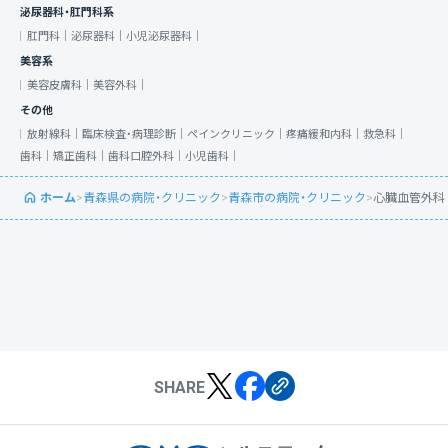
泌尿器科・肛門科系
肛門科｜
泌尿器科｜
小児泌尿器科｜
美容系
美容皮膚科｜
美容外科｜
その他
放射線科｜
臨床検査・病理診断｜
ペインクリニック｜
疼痛緩和内科｜
救急科｜
歯科｜
矯正歯科｜
歯科口腔外科｜
小児歯科｜
ホーム
>
青森県の病院・クリニック
>
青森市の病院・クリニック
>
心臓血管外科
SHARE