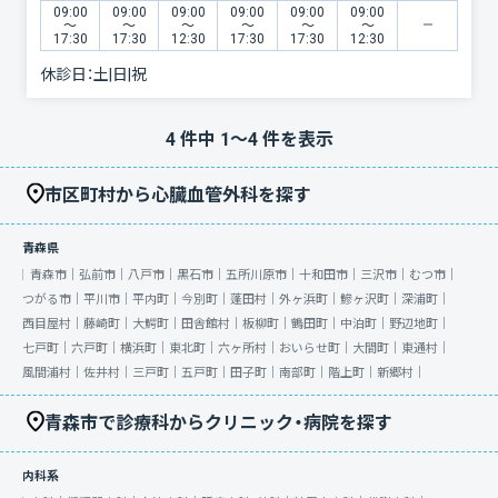
09:00
09:00
09:00
09:00
09:00
09:00
〜
〜
〜
〜
〜
〜
17:30
17:30
12:30
17:30
17:30
12:30
休診日：
土|日|祝
4
件中
1
〜
4
件を表示
市区町村から心臓血管外科を探す
青森県
青森市｜
弘前市｜
八戸市｜
黒石市｜
五所川原市｜
十和田市｜
三沢市｜
むつ市｜
つがる市｜
平川市｜
平内町｜
今別町｜
蓬田村｜
外ヶ浜町｜
鰺ヶ沢町｜
深浦町｜
西目屋村｜
藤崎町｜
大鰐町｜
田舎館村｜
板柳町｜
鶴田町｜
中泊町｜
野辺地町｜
七戸町｜
六戸町｜
横浜町｜
東北町｜
六ヶ所村｜
おいらせ町｜
大間町｜
東通村｜
風間浦村｜
佐井村｜
三戸町｜
五戸町｜
田子町｜
南部町｜
階上町｜
新郷村｜
青森市で診療科からクリニック・病院を探す
内科系