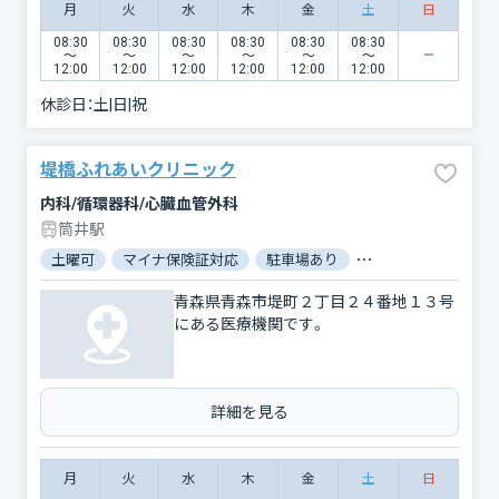
月
火
水
木
金
土
日
08:30
08:30
08:30
08:30
08:30
08:30
〜
〜
〜
〜
〜
〜
12:00
12:00
12:00
12:00
12:00
12:00
休診日：
土|日|祝
堤橋ふれあいクリニック
内科/循環器科/心臓血管外科
筒井駅
土曜可
マイナ保険証対応
駐車場あり
バリアフリー
青森県青森市堤町２丁目２４番地１３号
にある医療機関です。
詳細を見る
月
火
水
木
金
土
日