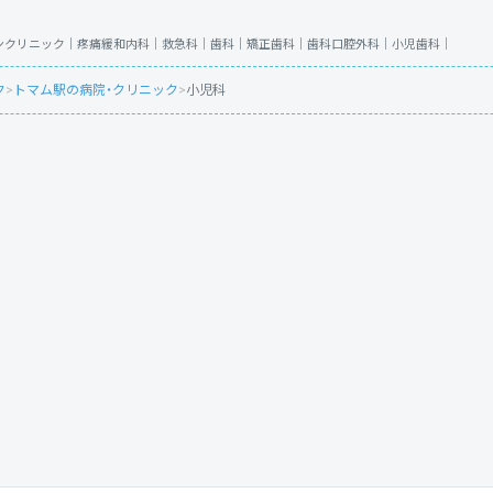
ンクリニック｜
疼痛緩和内科｜
救急科｜
歯科｜
矯正歯科｜
歯科口腔外科｜
小児歯科｜
ク
>
トマム駅の病院・クリニック
>
小児科