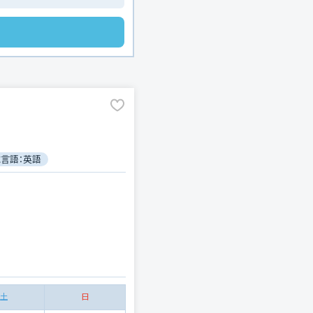
言語：英語
土
日