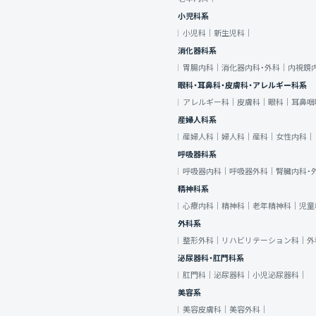
小児科系
小児科｜
新生児科｜
消化器科系
胃腸内科｜
消化器内科・外科｜
内視鏡
眼科・耳鼻科・皮膚科・アレルギー科系
アレルギー科｜
皮膚科｜
眼科｜
耳鼻咽
産婦人科系
産婦人科｜
婦人科｜
産科｜
女性内科｜
呼吸器科系
呼吸器内科｜
呼吸器外科｜
腎臓内科・
精神科系
心療内科｜
精神科｜
老年精神科｜
児童
外科系
整形外科｜
リハビリテーション科｜
外
泌尿器科・肛門科系
肛門科｜
泌尿器科｜
小児泌尿器科｜
美容系
美容皮膚科｜
美容外科｜