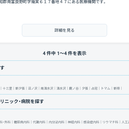
知郡南富良野町字幾寅６１７番地４７にある医療機関です。
詳細を見る
4
件中
1
〜
4
件を表示
す
｜
十三里｜
新夕張｜
沼ノ沢｜
南清水沢｜
清水沢｜
鹿ノ谷｜
夕張｜
占冠｜
トマム｜
新得｜
リニック・病院を探す
科・外科｜
糖尿病内科｜
代謝内科｜
内分泌内科｜
神経内科｜
感染症内科｜
リウマチ科｜
人工