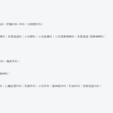
内科｜
肝臓内科・外科｜
内視鏡外科｜
喉科｜
気管食道科｜
小児眼科｜
小児皮膚科｜
小児耳鼻咽喉科｜
気管食道・耳鼻咽喉科｜
外科｜
胸部外科｜
精神科｜
科｜
心臓血管外科｜
乳腺外科｜
小児外科｜
脳神経外科｜
形成外科｜
性感染症内科｜