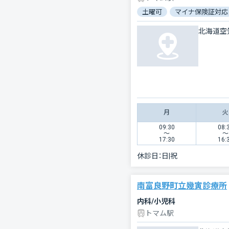
土曜可
マイナ保険証対応
北海道空
月
火
09:30
08:
〜
〜
17:30
16:
休診日：
日|祝
南富良野町立幾寅診療所
内科/小児科
トマム駅