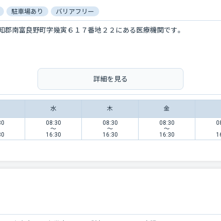
駐車場あり
バリアフリー
知郡南富良野町字幾寅６１７番地２２にある医療機関です。
詳細を見る
水
木
金
30
08:30
08:30
08:30
0
〜
〜
〜
30
16:30
16:30
16:30
1