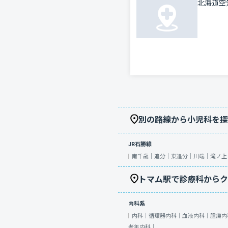
北海道空
別の路線から小児科を探
JR石勝線
南千歳｜
追分｜
東追分｜
川端｜
滝ノ上
トマム駅で診療科からク
内科系
内科｜
循環器内科｜
血液内科｜
腫瘍内
老年内科｜