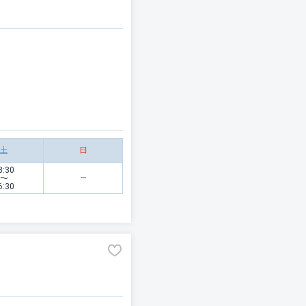
土
日
8:30
〜
6:30