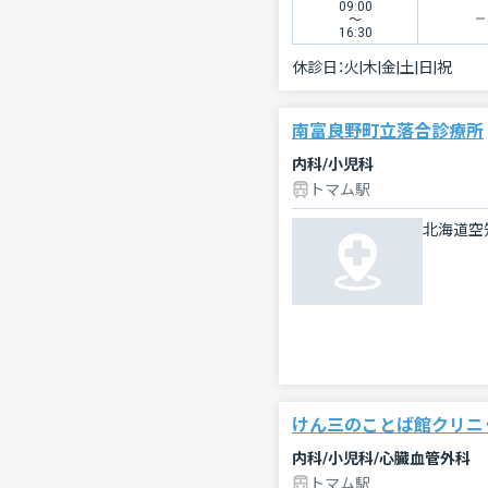
09:00
〜
16:30
休診日：
火|木|金|土|日|祝
南富良野町立落合診療所
内科/小児科
トマム駅
北海道空
けん三のことば館クリニ
内科/小児科/心臓血管外科
トマム駅