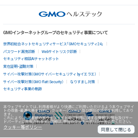
GMOインターネットグループのセキュリティ事業について
世界初総合ネットセキュリティサービス「GMOセキュリティ24」
パスワード漏洩診断
Webサイトリスク診断
セキュリティ相談AIチャットボット
実在証明・盗聴対策
サイバー攻撃対策（GMOサイバーセキュリティ byイエラエ）
サイバー攻撃対策（GMO Flatt Security）
なりすまし対策
セキュリティ事業の軌跡
本ウェブサイトでは、利用者様がより快適にご利用いただけるよう本ウェブサイ
トの改善・最適化等を目的に、クッキー（Cookie）及び類似の技術を利用しており
ます。
これにより、利用者様の本ウェブサイトのご利用に関する情報は、弊社及びサー
ドパーティに共有されます。詳細は、弊社のクッキーポリシーをご覧ください。
クッキー等ポリシー
同意して閉じる