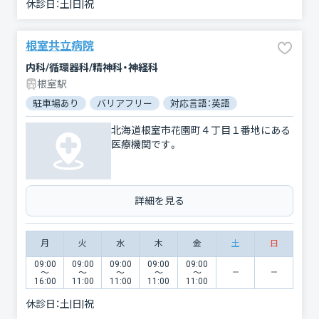
休診日：
土|日|祝
根室共立病院
内科/循環器科/精神科・神経科
根室駅
駐車場あり
バリアフリー
対応言語：英語
北海道根室市花園町４丁目１番地にある
医療機関です。
詳細を見る
月
火
水
木
金
土
日
09:00
09:00
09:00
09:00
09:00
〜
〜
〜
〜
〜
16:00
11:00
11:00
11:00
11:00
休診日：
土|日|祝