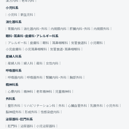
漢方内科｜
老年内科｜
小児科系
小児科｜
新生児科｜
消化器科系
胃腸内科｜
消化器内科・外科｜
内視鏡内科｜
肝臓内科・外科｜
内視鏡外科｜
眼科・耳鼻科・皮膚科・アレルギー科系
アレルギー科｜
皮膚科｜
眼科｜
耳鼻咽喉科｜
気管食道科｜
小児眼科｜
小児皮膚科｜
小児耳鼻咽喉科｜
気管食道・耳鼻咽喉科｜
産婦人科系
産婦人科｜
婦人科｜
産科｜
女性内科｜
呼吸器科系
呼吸器内科｜
呼吸器外科｜
腎臓内科・外科｜
胸部外科｜
精神科系
心療内科｜
精神科｜
老年精神科｜
児童精神科｜
外科系
整形外科｜
リハビリテーション科｜
外科｜
心臓血管外科｜
乳腺外科｜
小児外科｜
脳神経外科｜
形成外科｜
性感染症内科｜
泌尿器科・肛門科系
肛門科｜
泌尿器科｜
小児泌尿器科｜