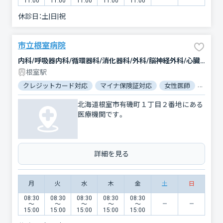
11:00
11:00
11:00
11:00
11:00
休診日：
土|日|祝
市立根室病院
内科/呼吸器内科/循環器科/消化器科/外科/脳神経外科/心臓血管外科/整形外科/小児科/産婦人科/眼科/耳鼻咽喉科/皮膚科/泌尿器科/リハビリテーション/放射線科/麻酔科
根室駅
クレジットカード対応
マイナ保険証対応
女性医師
駐車場
北海道根室市有磯町１丁目２番地にある
医療機関です。
詳細を見る
月
火
水
木
金
土
日
08:30
08:30
08:30
08:30
08:30
〜
〜
〜
〜
〜
15:00
15:00
15:00
15:00
15:00