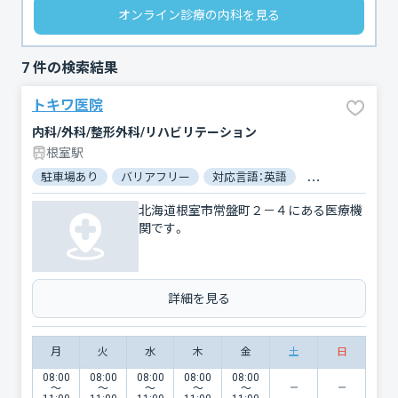
オンライン診療の内科を見る
7
件の検索結果
トキワ医院
内科/外科/整形外科/リハビリテーション
根室駅
駐車場あり
バリアフリー
対応言語：英語
対応言語：中国語
北海道根室市常盤町２－４にある医療機
関です。
詳細を見る
月
火
水
木
金
土
日
08:00
08:00
08:00
08:00
08:00
〜
〜
〜
〜
〜