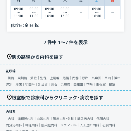
月
火
水
木
金
土
日
09:30
09:30
09:30
09:30
09:30
〜
〜
〜
〜
〜
11:30
11:30
16:30
16:30
16:30
休診日：
金|日|祝
7
件中
1
〜
7
件を表示
別の路線から内科を探す
花咲線
釧路｜
東釧路｜
武佐｜
別保｜
上尾幌｜
尾幌｜
門静｜
厚岸｜
糸魚沢｜
茶内｜
浜中｜
姉別｜
厚床｜
初田牛｜
別当賀｜
落石｜
昆布盛｜
西和田｜
花咲｜
東根室｜
根室｜
根室駅で診療科からクリニック・病院を探す
内科系
内科｜
循環器内科｜
血液内科｜
腫瘍内科・外科｜
糖尿病内科｜
代謝内科｜
内分泌内科｜
神経内科｜
感染症内科｜
リウマチ科｜
人工透析内科｜
心臓内科｜