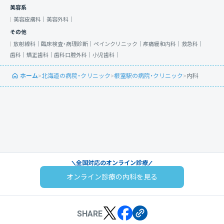
美容系
美容皮膚科｜
美容外科｜
その他
放射線科｜
臨床検査・病理診断｜
ペインクリニック｜
疼痛緩和内科｜
救急科｜
歯科｜
矯正歯科｜
歯科口腔外科｜
小児歯科｜
ホーム
>
北海道の病院・クリニック
>
根室駅の病院・クリニック
>
内科
全国対応のオンライン診療
オンライン診療の内科を見る
SHARE