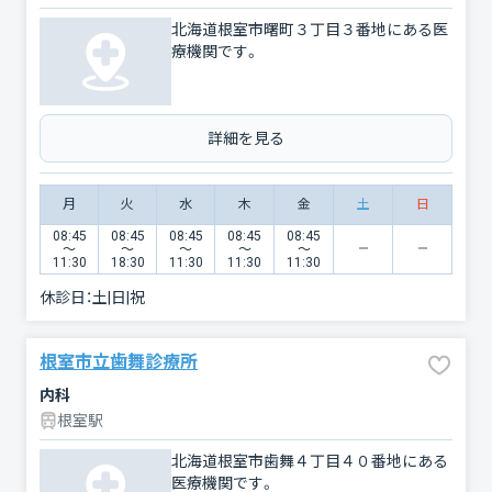
北海道根室市曙町３丁目３番地にある医
療機関です。
詳細を見る
月
火
水
木
金
土
日
08:45
08:45
08:45
08:45
08:45
〜
〜
〜
〜
〜
11:30
18:30
11:30
11:30
11:30
休診日：
土|日|祝
根室市立歯舞診療所
内科
根室駅
北海道根室市歯舞４丁目４０番地にある
医療機関です。