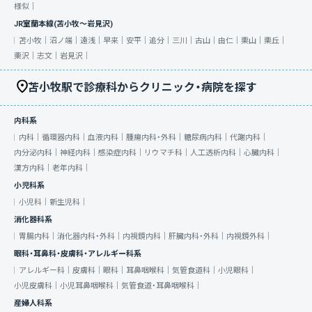
様似｜
JR室蘭本線(苫小牧～岩見沢)
苫小牧｜
沼ノ端｜
遠浅｜
早来｜
安平｜
追分｜
三川｜
古山｜
由仁｜
栗山｜
栗丘｜
栗沢｜
志文｜
岩見沢｜
苫小牧駅で診療科からクリニック・病院を探す
内科系
内科｜
循環器内科｜
血液内科｜
腫瘍内科・外科｜
糖尿病内科｜
代謝内科｜
内分泌内科｜
神経内科｜
感染症内科｜
リウマチ科｜
人工透析内科｜
心臓内科｜
漢方内科｜
老年内科｜
小児科系
小児科｜
新生児科｜
消化器科系
胃腸内科｜
消化器内科・外科｜
内視鏡内科｜
肝臓内科・外科｜
内視鏡外科｜
眼科・耳鼻科・皮膚科・アレルギー科系
アレルギー科｜
皮膚科｜
眼科｜
耳鼻咽喉科｜
気管食道科｜
小児眼科｜
小児皮膚科｜
小児耳鼻咽喉科｜
気管食道・耳鼻咽喉科｜
産婦人科系