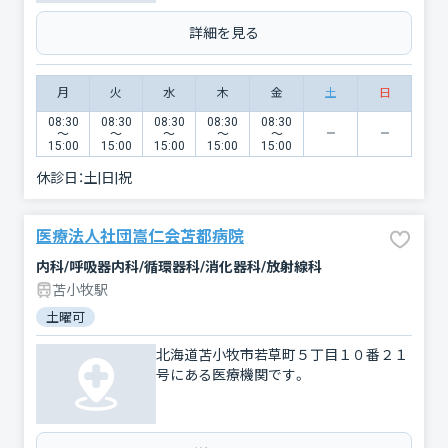
詳細を見る
月
火
水
木
金
土
日
08:30
08:30
08:30
08:30
08:30
〜
〜
〜
〜
〜
15:00
15:00
15:00
15:00
15:00
休診日：
土|日|祝
医療法人社団嵩仁会苫都病院
内科/呼吸器内科/循環器科/消化器科/放射線科
苫小牧駅
土曜可
北海道苫小牧市若草町５丁目１０番２１
号にある医療機関です。