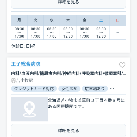
詳細を見る
月
火
水
木
金
土
日
08:30
08:30
08:30
08:30
08:30
08:30
〜
〜
〜
〜
〜
〜
17:00
17:00
17:00
12:30
17:00
12:30
休診日：
日|祝
王子総合病院
内科/血液内科/糖尿病内科/神経内科/呼吸器内科/循環器科/消化器科/外科/脳神経外科/呼吸器外科/心臓血管外科/乳腺外科/整形外科/小児科/産婦人科/眼科/耳鼻咽喉科/皮膚科/泌尿器科/精神科・神経科/歯科/歯科口腔外科/放射線科/臨床検査・病理診断/麻酔科
苫小牧駅
クレジットカード対応
女性医師
駐車場あり
バリアフリー
北海道苫小牧市若草町３丁目４番８号に
ある医療機関です。
詳細を見る