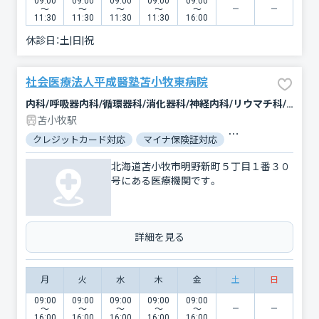
09:00
09:00
09:00
09:00
09:00
〜
〜
〜
〜
〜
11:30
11:30
11:30
11:30
16:00
休診日：
土|日|祝
社会医療法人平成醫塾苫小牧東病院
内科/呼吸器内科/循環器科/消化器科/神経内科/リウマチ科/リハビリテーション/放射線科/ペインクリニック
苫小牧駅
クレジットカード対応
マイナ保険証対応
駐車場あり
バリ
北海道苫小牧市明野新町５丁目１番３０
号にある医療機関です。
詳細を見る
月
火
水
木
金
土
日
09:00
09:00
09:00
09:00
09:00
〜
〜
〜
〜
〜
16:00
16:00
16:00
16:00
16:00