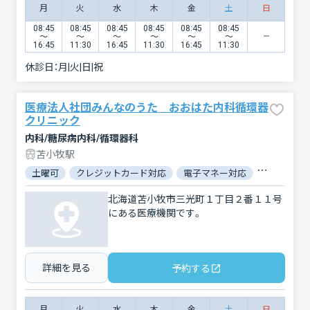
月
火
水
木
金
土
日
08:45
08:45
08:45
08:45
08:45
08:45
〜
〜
〜
〜
〜
〜
16:45
11:30
16:45
11:30
16:45
11:30
休診日：
月|火|日|祝
医療法人社団みんなのうた おおはた内科循環器
クリニック
内科/糖尿病内科/循環器科
苫小牧駅
土曜可
クレジットカード対応
電子マネー対応
マイナ保険
北海道苫小牧市三光町１丁目２番１１号
にある医療機関です。
詳細を見る
予約する
月
火
水
木
金
土
日