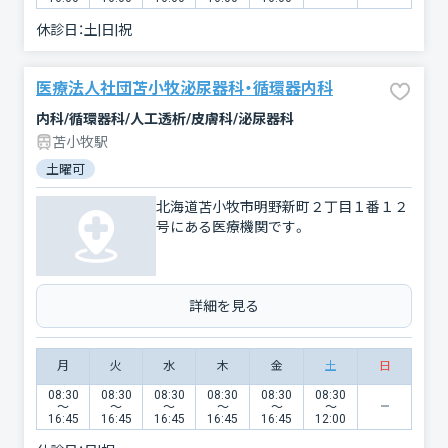
休診日：
土|日|祝
医療法人社団苫小牧泌尿器科・循環器内科
内科/循環器科/人工透析/皮膚科/泌尿器科
苫小牧駅
土曜可
北海道苫小牧市明野新町２丁目１番１２
号にある医療機関です。
詳細を見る
月
火
水
木
金
土
日
08:30
08:30
08:30
08:30
08:30
08:30
〜
〜
〜
〜
〜
〜
16:45
16:45
16:45
16:45
16:45
12:00