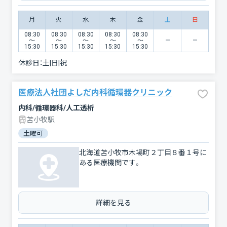
月
火
水
木
金
土
日
08:30
08:30
08:30
08:30
08:30
〜
〜
〜
〜
〜
15:30
15:30
15:30
15:30
15:30
休診日：
土|日|祝
医療法人社団よしだ内科循環器クリニック
内科/循環器科/人工透析
苫小牧駅
土曜可
北海道苫小牧市木場町２丁目８番１号に
ある医療機関です。
詳細を見る