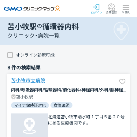
ログイン
会員登録
MENU
苫小牧駅
の
循環器内科
クリニック・病院一覧
オンライン診療可能
8
件の検索結果
苫小牧市立病院
内科/呼吸器内科/循環器科/消化器科/神経内科/外科/脳神経外科/整形外科/形成外科/小児科/新生児科/産婦人科/眼科/耳鼻咽喉科/皮膚科/泌尿器科/歯科/歯科口腔外科/リハビリテーション/放射線科/臨床検査・病理診断/麻酔科
苫小牧駅
マイナ保険証対応
女性医師
北海道苫小牧市清水町１丁目５番２０号
にある医療機関です。