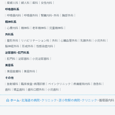
産婦人科｜
婦人科｜
産科｜
女性内科｜
呼吸器科系
呼吸器内科｜
呼吸器外科｜
腎臓内科・外科｜
胸部外科｜
精神科系
心療内科｜
精神科｜
老年精神科｜
児童精神科｜
外科系
整形外科｜
リハビリテーション科｜
外科｜
心臓血管外科｜
乳腺外科｜
小児外科｜
脳神経外科｜
形成外科｜
性感染症内科｜
泌尿器科・肛門科系
肛門科｜
泌尿器科｜
小児泌尿器科｜
美容系
美容皮膚科｜
美容外科｜
その他
放射線科｜
臨床検査・病理診断｜
ペインクリニック｜
疼痛緩和内科｜
救急科｜
歯科｜
矯正歯科｜
歯科口腔外科｜
小児歯科｜
ホーム
>
北海道の病院・クリニック
>
苫小牧駅の病院・クリニック
>
循環器内科