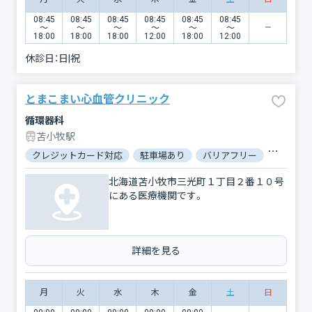
08:45
08:45
08:45
08:45
08:45
08:45
〜
〜
〜
〜
〜
〜
18:00
18:00
18:00
12:00
18:00
12:00
休診日：
日|祝
とまこまい心血管クリニック
循環器科
苫小牧駅
クレジットカード対応
駐車場あり
バリアフリー
電子処方
北海道苫小牧市三光町１丁目２番１０号
にある医療機関です。
詳細を見る
月
火
水
木
金
土
日