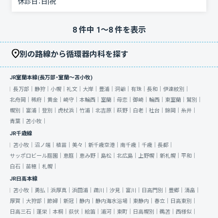
休診日：
日|祝
8
件中
1
〜
8
件を表示
別の路線から循環器内科を探す
JR室蘭本線(長万部・室蘭～苫小牧)
長万部｜
静狩｜
小幌｜
礼文｜
大岸｜
豊浦｜
洞爺｜
有珠｜
長和｜
伊達紋別｜
北舟岡｜
稀府｜
黄金｜
崎守｜
本輪西｜
室蘭｜
母恋｜
御崎｜
輪西｜
東室蘭｜
鷲別｜
幌別｜
富浦｜
登別｜
虎杖浜｜
竹浦｜
北吉原｜
萩野｜
白老｜
社台｜
錦岡｜
糸井｜
青葉｜
苫小牧｜
JR千歳線
苫小牧｜
沼ノ端｜
植苗｜
美々｜
新千歳空港｜
南千歳｜
千歳｜
長都｜
サッポロビール庭園｜
恵庭｜
恵み野｜
島松｜
北広島｜
上野幌｜
新札幌｜
平和｜
白石｜
苗穂｜
札幌｜
JR日高本線
苫小牧｜
勇払｜
浜厚真｜
浜田浦｜
鵡川｜
汐見｜
富川｜
日高門別｜
豊郷｜
清畠｜
厚賀｜
大狩部｜
節婦｜
新冠｜
静内｜
静内海水浴場｜
東静内｜
春立｜
日高東別｜
日高三石｜
蓬栄｜
本桐｜
荻伏｜
絵笛｜
浦河｜
東町｜
日高幌別｜
鵜苫｜
西様似｜