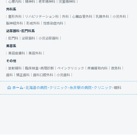
心療内科｜
精神科｜
老年精神科｜
児童精神科｜
外科系
整形外科｜
リハビリテーション科｜
外科｜
心臓血管外科｜
乳腺外科｜
小児外科｜
脳神経外科｜
形成外科｜
性感染症内科｜
泌尿器科・肛門科系
肛門科｜
泌尿器科｜
小児泌尿器科｜
美容系
美容皮膚科｜
美容外科｜
その他
放射線科｜
臨床検査・病理診断｜
ペインクリニック｜
疼痛緩和内科｜
救急科｜
歯科｜
矯正歯科｜
歯科口腔外科｜
小児歯科｜
ホーム
>
北海道の病院・クリニック
>
糸井駅の病院・クリニック
>
眼科