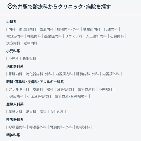
糸井駅で診療科からクリニック・病院を探す
内科系
内科｜
循環器内科｜
血液内科｜
腫瘍内科・外科｜
糖尿病内科｜
代謝内科｜
内分泌内科｜
神経内科｜
感染症内科｜
リウマチ科｜
人工透析内科｜
心臓内科｜
漢方内科｜
老年内科｜
小児科系
小児科｜
新生児科｜
消化器科系
胃腸内科｜
消化器内科・外科｜
内視鏡内科｜
肝臓内科・外科｜
内視鏡外科｜
眼科・耳鼻科・皮膚科・アレルギー科系
アレルギー科｜
皮膚科｜
眼科｜
耳鼻咽喉科｜
気管食道科｜
小児眼科｜
小児皮膚科｜
小児耳鼻咽喉科｜
気管食道・耳鼻咽喉科｜
産婦人科系
産婦人科｜
婦人科｜
産科｜
女性内科｜
呼吸器科系
呼吸器内科｜
呼吸器外科｜
腎臓内科・外科｜
胸部外科｜
精神科系