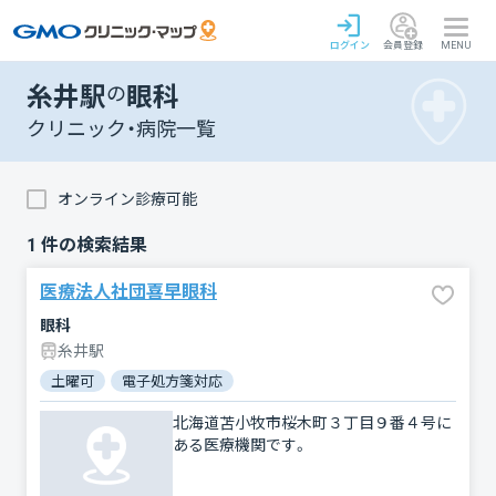
ログイン
会員登録
MENU
糸井駅
の
眼科
クリニック・病院一覧
オンライン診療可能
1
件の検索結果
医療法人社団喜早眼科
眼科
糸井駅
土曜可
電子処方箋対応
北海道苫小牧市桜木町３丁目９番４号に
ある医療機関です。