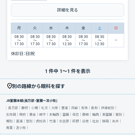
詳細を見る
月
火
水
木
金
土
日
08:30
08:30
08:30
08:30
08:30
08:30
〜
〜
〜
〜
〜
〜
17:30
17:30
17:30
12:30
17:30
12:30
休診日：
日|祝
1
件中
1
〜
1
件を表示
別の路線から眼科を探す
JR室蘭本線(長万部・室蘭～苫小牧)
長万部｜
静狩｜
小幌｜
礼文｜
大岸｜
豊浦｜
洞爺｜
有珠｜
長和｜
伊達紋別｜
北舟岡｜
稀府｜
黄金｜
崎守｜
本輪西｜
室蘭｜
母恋｜
御崎｜
輪西｜
東室蘭｜
鷲別｜
幌別｜
富浦｜
登別｜
虎杖浜｜
竹浦｜
北吉原｜
萩野｜
白老｜
社台｜
錦岡｜
糸井｜
青葉｜
苫小牧｜