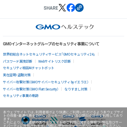
SHARE
GMOインターネットグループのセキュリティ事業について
世界初総合ネットセキュリティサービス「GMOセキュリティ24」
パスワード漏洩診断
Webサイトリスク診断
セキュリティ相談AIチャットボット
実在証明・盗聴対策
サイバー攻撃対策（GMOサイバーセキュリティ byイエラエ）
サイバー攻撃対策（GMO Flatt Security）
なりすまし対策
セキュリティ事業の軌跡
本ウェブサイトでは、利用者様がより快適にご利用いただけるよう本ウェブサイ
トの改善・最適化等を目的に、クッキー（Cookie）及び類似の技術を利用しており
ます。
これにより、利用者様の本ウェブサイトのご利用に関する情報は、弊社及びサー
ドパーティに共有されます。詳細は、弊社のクッキーポリシーをご覧ください。