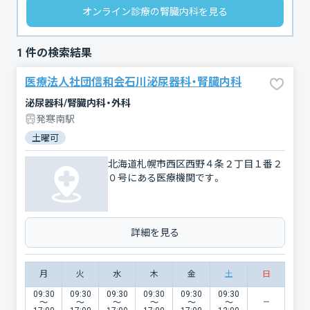
オンライン診療の腎臓内科を見る
1
件の検索結果
医療法人社団信和会石川泌尿器科・腎臓内科
泌尿器科/腎臓内科・外科
発寒南駅
土曜可
北海道札幌市西区西野４条２丁目１番２
０号にある医療機関です。
詳細を見る
月
火
水
木
金
土
日
09:30
09:30
09:30
09:30
09:30
09:30
〜
〜
〜
〜
〜
〜