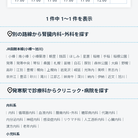
17:00
17:00
17:00
17:00
17:00
12:00
1
件中
1
〜
1
件を表示
別の路線から腎臓内科・外科を探す
JR函館本線(小樽～旭川)
小樽｜
南小樽｜
小樽築港｜
朝里｜
銭函｜
ほしみ｜
星置｜
稲穂｜
手稲｜
稲積公園｜
発寒｜
発寒中央｜
琴似｜
桑園｜
札幌｜
苗穂｜
白石｜
厚別｜
森林公園｜
大麻｜
野幌｜
高砂｜
江別｜
豊幌｜
幌向｜
上幌向｜
岩見沢｜
峰延｜
光珠内｜
美唄｜
茶志内｜
奈井江｜
豊沼｜
砂川｜
滝川｜
江部乙｜
妹背牛｜
深川｜
納内｜
伊納｜
近文｜
旭川｜
発寒駅で診療科からクリニック・病院を探す
内科系
内科｜
循環器内科｜
血液内科｜
腫瘍内科・外科｜
糖尿病内科｜
代謝内科｜
内分泌内科｜
神経内科｜
感染症内科｜
リウマチ科｜
人工透析内科｜
心臓内科｜
漢方内科｜
老年内科｜
小児科系