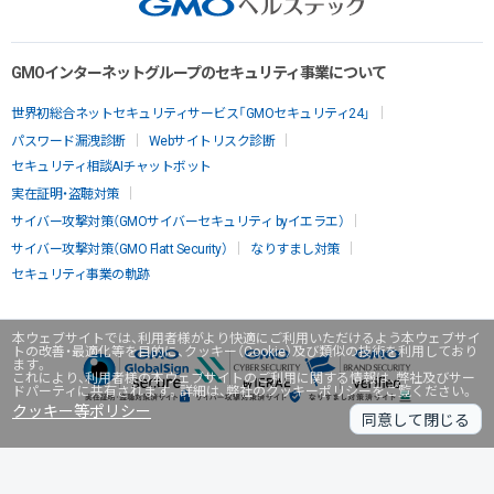
GMOインターネットグループのセキュリティ事業について
世界初総合ネットセキュリティサービス「GMOセキュリティ24」
パスワード漏洩診断
Webサイトリスク診断
セキュリティ相談AIチャットボット
実在証明・盗聴対策
サイバー攻撃対策（GMOサイバーセキュリティ byイエラエ）
サイバー攻撃対策（GMO Flatt Security）
なりすまし対策
セキュリティ事業の軌跡
本ウェブサイトでは、利用者様がより快適にご利用いただけるよう本ウェブサイ
トの改善・最適化等を目的に、クッキー（Cookie）及び類似の技術を利用しており
ます。
これにより、利用者様の本ウェブサイトのご利用に関する情報は、弊社及びサー
ドパーティに共有されます。詳細は、弊社のクッキーポリシーをご覧ください。
クッキー等ポリシー
同意して閉じる