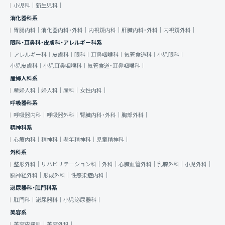
小児科｜
新生児科｜
消化器科系
胃腸内科｜
消化器内科・外科｜
内視鏡内科｜
肝臓内科・外科｜
内視鏡外科｜
眼科・耳鼻科・皮膚科・アレルギー科系
アレルギー科｜
皮膚科｜
眼科｜
耳鼻咽喉科｜
気管食道科｜
小児眼科｜
小児皮膚科｜
小児耳鼻咽喉科｜
気管食道・耳鼻咽喉科｜
産婦人科系
産婦人科｜
婦人科｜
産科｜
女性内科｜
呼吸器科系
呼吸器内科｜
呼吸器外科｜
腎臓内科・外科｜
胸部外科｜
精神科系
心療内科｜
精神科｜
老年精神科｜
児童精神科｜
外科系
整形外科｜
リハビリテーション科｜
外科｜
心臓血管外科｜
乳腺外科｜
小児外科｜
脳神経外科｜
形成外科｜
性感染症内科｜
泌尿器科・肛門科系
肛門科｜
泌尿器科｜
小児泌尿器科｜
美容系
美容皮膚科｜
美容外科｜