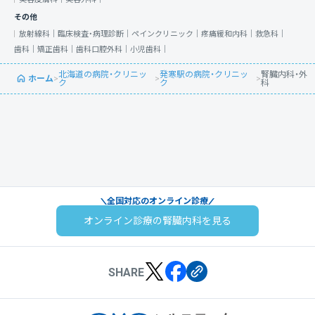
その他
放射線科｜
臨床検査・病理診断｜
ペインクリニック｜
疼痛緩和内科｜
救急科｜
歯科｜
矯正歯科｜
歯科口腔外科｜
小児歯科｜
北海道の病院・クリニッ
発寒駅の病院・クリニッ
腎臓内科・外
ホーム
>
>
>
ク
ク
科
全国対応のオンライン診療
オンライン診療の腎臓内科を見る
SHARE