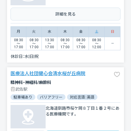
詳細を見る
月
火
水
木
金
土
日
08:30
08:30
13:30
08:30
08:30
08:30
〜
〜
〜
〜
〜
〜
17:00
17:00
17:00
17:00
17:00
12:00
休診日：
水|日|祝
医療法人社団健心会清水桜が丘病院
精神科・神経科/麻酔科
武佐駅
駐車場あり
バリアフリー
対応言語：英語
北海道釧路市桜ケ岡８丁目１番２号にあ
る医療機関です。