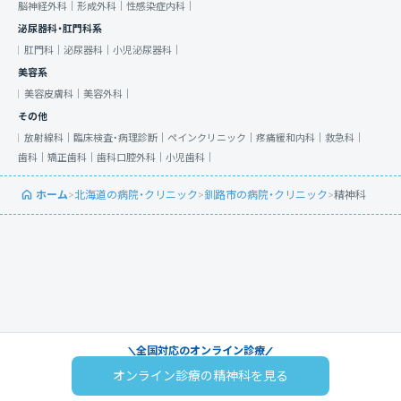
脳神経外科｜
形成外科｜
性感染症内科｜
泌尿器科・肛門科系
肛門科｜
泌尿器科｜
小児泌尿器科｜
美容系
美容皮膚科｜
美容外科｜
その他
放射線科｜
臨床検査・病理診断｜
ペインクリニック｜
疼痛緩和内科｜
救急科｜
歯科｜
矯正歯科｜
歯科口腔外科｜
小児歯科｜
ホーム
>
北海道の病院・クリニック
>
釧路市の病院・クリニック
>
精神科
全国対応のオンライン診療
オンライン診療の精神科を見る