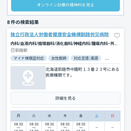
オンライン診療の精神科を見る
8
件の検索結果
独立行政法人労働者健康安全機構釧路労災病院
内科/血液内科/循環器科/消化器科/神経内科/腫瘍内科・外科/緩和ケア/外科/脳神経外科/整形外科/形成外科/婦人科/眼科/耳鼻咽喉科/皮膚科/泌尿器科/精神科・神経科/歯科/歯科口腔外科/リハビリテーション/放射線科/臨床検査・病理診断/麻酔科
釧路駅
マイナ保険証対応
女性医師
対応言語：英語
対応言語：中国
北海道釧路市中園町１３番２３号にある
医療機関です。
詳細を見る
月
火
水
木
金
土
日
08:30
08:30
08:30
08:30
08:30
〜
〜
〜
〜
〜