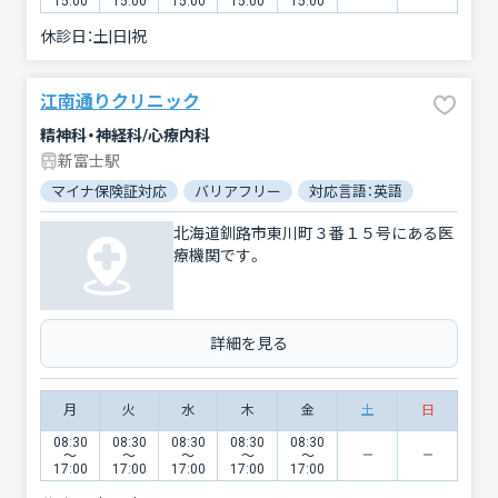
15:00
15:00
15:00
15:00
15:00
休診日：
土|日|祝
江南通りクリニック
精神科・神経科/心療内科
新富士駅
マイナ保険証対応
バリアフリー
対応言語：英語
北海道釧路市東川町３番１５号にある医
療機関です。
詳細を見る
月
火
水
木
金
土
日
08:30
08:30
08:30
08:30
08:30
〜
〜
〜
〜
〜
17:00
17:00
17:00
17:00
17:00