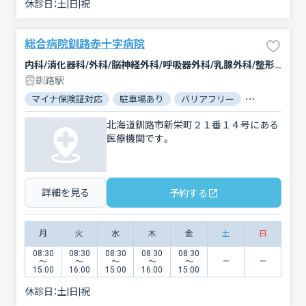
休診日：
土|日|祝
総合病院釧路赤十字病院
内科/消化器科/外科/脳神経外科/呼吸器外科/乳腺外科/整形外科/小児科/小児外科/産婦人科/眼科/耳鼻咽喉科/皮膚科/泌尿器科/精神科・神経科/歯科/矯正歯科/歯科口腔外科/リハビリテーション/放射線科/臨床検査・病理診断/麻酔科
釧路駅
マイナ保険証対応
駐車場あり
バリアフリー
対応言語：英
北海道釧路市新栄町２１番１４号にある
医療機関です。
詳細を見る
予約する
月
火
水
木
金
土
日
08:30
08:30
08:30
08:30
08:30
〜
〜
〜
〜
〜
15:00
16:00
15:00
16:00
15:00
休診日：
土|日|祝