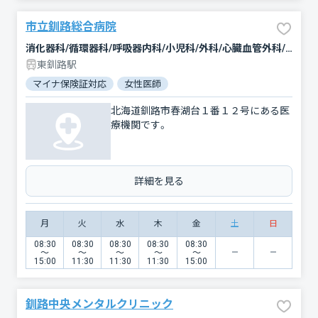
市立釧路総合病院
消化器科/循環器科/呼吸器内科/小児科/外科/心臓血管外科/整形外科/脳神経外科/皮膚科/産婦人科/眼科/精神科・神経科/麻酔科/放射線科/形成外科/臨床検査・病理診断/緩和ケア
東釧路駅
マイナ保険証対応
女性医師
北海道釧路市春湖台１番１２号にある医
療機関です。
詳細を見る
月
火
水
木
金
土
日
08:30
08:30
08:30
08:30
08:30
〜
〜
〜
〜
〜
15:00
11:30
11:30
11:30
15:00
釧路中央メンタルクリニック