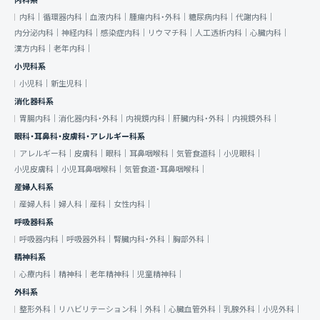
内科系
内科｜
循環器内科｜
血液内科｜
腫瘍内科・外科｜
糖尿病内科｜
代謝内科｜
内分泌内科｜
神経内科｜
感染症内科｜
リウマチ科｜
人工透析内科｜
心臓内科｜
漢方内科｜
老年内科｜
小児科系
小児科｜
新生児科｜
消化器科系
胃腸内科｜
消化器内科・外科｜
内視鏡内科｜
肝臓内科・外科｜
内視鏡外科｜
眼科・耳鼻科・皮膚科・アレルギー科系
アレルギー科｜
皮膚科｜
眼科｜
耳鼻咽喉科｜
気管食道科｜
小児眼科｜
小児皮膚科｜
小児耳鼻咽喉科｜
気管食道・耳鼻咽喉科｜
産婦人科系
産婦人科｜
婦人科｜
産科｜
女性内科｜
呼吸器科系
呼吸器内科｜
呼吸器外科｜
腎臓内科・外科｜
胸部外科｜
精神科系
心療内科｜
精神科｜
老年精神科｜
児童精神科｜
外科系
整形外科｜
リハビリテーション科｜
外科｜
心臓血管外科｜
乳腺外科｜
小児外科｜