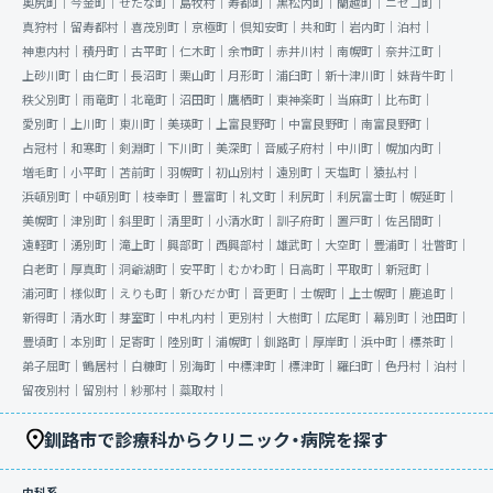
奥尻町｜
今金町｜
せたな町｜
島牧村｜
寿都町｜
黒松内町｜
蘭越町｜
ニセコ町｜
真狩村｜
留寿都村｜
喜茂別町｜
京極町｜
倶知安町｜
共和町｜
岩内町｜
泊村｜
神恵内村｜
積丹町｜
古平町｜
仁木町｜
余市町｜
赤井川村｜
南幌町｜
奈井江町｜
上砂川町｜
由仁町｜
長沼町｜
栗山町｜
月形町｜
浦臼町｜
新十津川町｜
妹背牛町｜
秩父別町｜
雨竜町｜
北竜町｜
沼田町｜
鷹栖町｜
東神楽町｜
当麻町｜
比布町｜
愛別町｜
上川町｜
東川町｜
美瑛町｜
上富良野町｜
中富良野町｜
南富良野町｜
占冠村｜
和寒町｜
剣淵町｜
下川町｜
美深町｜
音威子府村｜
中川町｜
幌加内町｜
増毛町｜
小平町｜
苫前町｜
羽幌町｜
初山別村｜
遠別町｜
天塩町｜
猿払村｜
浜頓別町｜
中頓別町｜
枝幸町｜
豊富町｜
礼文町｜
利尻町｜
利尻富士町｜
幌延町｜
美幌町｜
津別町｜
斜里町｜
清里町｜
小清水町｜
訓子府町｜
置戸町｜
佐呂間町｜
遠軽町｜
湧別町｜
滝上町｜
興部町｜
西興部村｜
雄武町｜
大空町｜
豊浦町｜
壮瞥町｜
白老町｜
厚真町｜
洞爺湖町｜
安平町｜
むかわ町｜
日高町｜
平取町｜
新冠町｜
浦河町｜
様似町｜
えりも町｜
新ひだか町｜
音更町｜
士幌町｜
上士幌町｜
鹿追町｜
新得町｜
清水町｜
芽室町｜
中札内村｜
更別村｜
大樹町｜
広尾町｜
幕別町｜
池田町｜
豊頃町｜
本別町｜
足寄町｜
陸別町｜
浦幌町｜
釧路町｜
厚岸町｜
浜中町｜
標茶町｜
弟子屈町｜
鶴居村｜
白糠町｜
別海町｜
中標津町｜
標津町｜
羅臼町｜
色丹村｜
泊村｜
留夜別村｜
留別村｜
紗那村｜
蘂取村｜
釧路市で診療科からクリニック・病院を探す