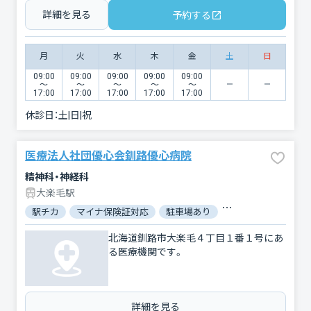
詳細を見る
予約する
月
火
水
木
金
土
日
09:00
09:00
09:00
09:00
09:00
〜
〜
〜
〜
〜
17:00
17:00
17:00
17:00
17:00
休診日：
土|日|祝
医療法人社団優心会釧路優心病院
精神科・神経科
大楽毛駅
駅チカ
マイナ保険証対応
駐車場あり
バリアフリー
北海道釧路市大楽毛４丁目１番１号にあ
る医療機関です。
詳細を見る