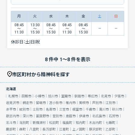
月
火
水
木
金
土
日
08:45
13:30
08:45
08:45
08:45
〜
〜
〜
〜
〜
11:30
15:30
15:30
11:30
15:30
休診日：
土|日|祝
8
件中
1
〜
8
件を表示
市区町村から精神科を探す
北海道
札幌市｜
函館市｜
小樽市｜
旭川市｜
室蘭市｜
釧路市｜
帯広市｜
北見市｜
夕張市｜
岩見沢市｜
網走市｜
留萌市｜
苫小牧市｜
稚内市｜
美唄市｜
芦別市｜
江別市｜
赤平市｜
紋別市｜
士別市｜
名寄市｜
三笠市｜
根室市｜
千歳市｜
滝川市｜
砂川市｜
歌志内市｜
深川市｜
富良野市｜
登別市｜
恵庭市｜
伊達市｜
北広島市｜
石狩市｜
北斗市｜
当別町｜
新篠津村｜
松前町｜
福島町｜
知内町｜
木古内町｜
七飯町｜
鹿部町｜
森町｜
八雲町｜
長万部町｜
江差町｜
上ノ国町｜
厚沢部町｜
乙部町｜