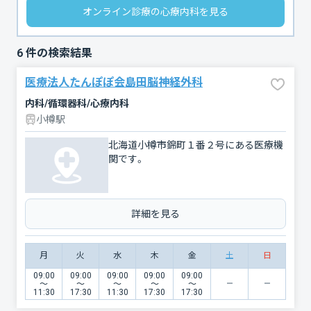
オンライン診療の心療内科を見る
6
件の検索結果
医療法人たんぽぽ会島田脳神経外科
内科/循環器科/心療内科
小樽駅
北海道小樽市錦町１番２号にある医療機
関です。
詳細を見る
月
火
水
木
金
土
日
09:00
09:00
09:00
09:00
09:00
〜
〜
〜
〜
〜
11:30
17:30
11:30
17:30
17:30