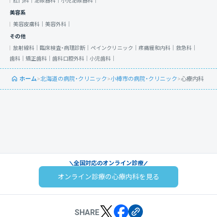
肛門科｜
泌尿器科｜
小児泌尿器科｜
美容系
美容皮膚科｜
美容外科｜
その他
放射線科｜
臨床検査・病理診断｜
ペインクリニック｜
疼痛緩和内科｜
救急科｜
歯科｜
矯正歯科｜
歯科口腔外科｜
小児歯科｜
ホーム
>
北海道の病院・クリニック
>
小樽市の病院・クリニック
>
心療内科
全国対応のオンライン診療
オンライン診療の心療内科を見る
SHARE