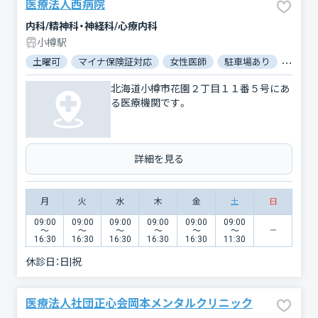
医療法人西病院
内科/精神科・神経科/心療内科
小樽駅
土曜可
マイナ保険証対応
女性医師
駐車場あり
バリア
北海道小樽市花園２丁目１１番５号にあ
る医療機関です。
詳細を見る
月
火
水
木
金
土
日
09:00
09:00
09:00
09:00
09:00
09:00
〜
〜
〜
〜
〜
〜
16:30
16:30
16:30
16:30
16:30
11:30
休診日：
日|祝
医療法人社団正心会岡本メンタルクリニック