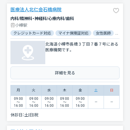
医療法人北仁会石橋病院
内科/精神科・神経科/心療内科/歯科
小樽駅
クレジットカード対応
マイナ保険証対応
女性医師
駐車場
北海道小樽市長橋３丁目７番７号にある
医療機関です。
詳細を見る
月
火
水
木
金
土
日
09:00
09:00
09:00
09:00
09:00
〜
〜
〜
〜
〜
16:00
16:00
16:00
16:00
16:00
休診日：
土|日|祝