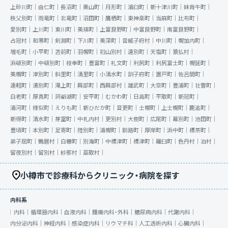
上砂川町｜
由仁町｜
長沼町｜
栗山町｜
月形町｜
浦臼町｜
新十津川町｜
妹背牛町｜
秩父別町｜
雨竜町｜
北竜町｜
沼田町｜
鷹栖町｜
東神楽町｜
当麻町｜
比布町｜
愛別町｜
上川町｜
東川町｜
美瑛町｜
上富良野町｜
中富良野町｜
南富良野町｜
占冠村｜
和寒町｜
剣淵町｜
下川町｜
美深町｜
音威子府村｜
中川町｜
幌加内町｜
増毛町｜
小平町｜
苫前町｜
羽幌町｜
初山別村｜
遠別町｜
天塩町｜
猿払村｜
浜頓別町｜
中頓別町｜
枝幸町｜
豊富町｜
礼文町｜
利尻町｜
利尻富士町｜
幌延町｜
美幌町｜
津別町｜
斜里町｜
清里町｜
小清水町｜
訓子府町｜
置戸町｜
佐呂間町｜
遠軽町｜
湧別町｜
滝上町｜
興部町｜
西興部村｜
雄武町｜
大空町｜
豊浦町｜
壮瞥町｜
白老町｜
厚真町｜
洞爺湖町｜
安平町｜
むかわ町｜
日高町｜
平取町｜
新冠町｜
浦河町｜
様似町｜
えりも町｜
新ひだか町｜
音更町｜
士幌町｜
上士幌町｜
鹿追町｜
新得町｜
清水町｜
芽室町｜
中札内村｜
更別村｜
大樹町｜
広尾町｜
幕別町｜
池田町｜
豊頃町｜
本別町｜
足寄町｜
陸別町｜
浦幌町｜
釧路町｜
厚岸町｜
浜中町｜
標茶町｜
弟子屈町｜
鶴居村｜
白糠町｜
別海町｜
中標津町｜
標津町｜
羅臼町｜
色丹村｜
泊村｜
留夜別村｜
留別村｜
紗那村｜
蘂取村｜
小樽市で診療科からクリニック・病院を探す
内科系
内科｜
循環器内科｜
血液内科｜
腫瘍内科・外科｜
糖尿病内科｜
代謝内科｜
内分泌内科｜
神経内科｜
感染症内科｜
リウマチ科｜
人工透析内科｜
心臓内科｜