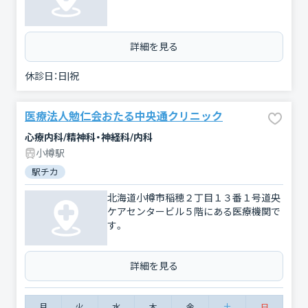
詳細を見る
休診日：
日|祝
医療法人勉仁会おたる中央通クリニック
心療内科/精神科・神経科/内科
小樽駅
駅チカ
北海道小樽市稲穂２丁目１３番１号道央
ケアセンタービル５階にある医療機関で
す。
詳細を見る
月
火
水
木
金
土
日