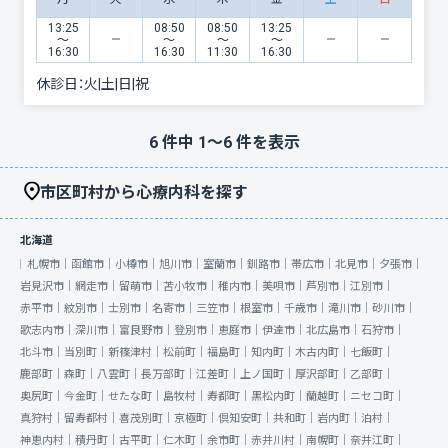
13:25
08:50
08:50
13:25
〜
〜
〜
〜
16:30
16:30
11:30
16:30
休診日：
火|土|日|祝
6
件中
1
〜
6
件を表示
市区町村から心療内科を探す
北海道
札幌市｜
函館市｜
小樽市｜
旭川市｜
室蘭市｜
釧路市｜
帯広市｜
北見市｜
夕張市｜
岩見沢市｜
網走市｜
留萌市｜
苫小牧市｜
稚内市｜
美唄市｜
芦別市｜
江別市｜
赤平市｜
紋別市｜
士別市｜
名寄市｜
三笠市｜
根室市｜
千歳市｜
滝川市｜
砂川市｜
歌志内市｜
深川市｜
富良野市｜
登別市｜
恵庭市｜
伊達市｜
北広島市｜
石狩市｜
北斗市｜
当別町｜
新篠津村｜
松前町｜
福島町｜
知内町｜
木古内町｜
七飯町｜
鹿部町｜
森町｜
八雲町｜
長万部町｜
江差町｜
上ノ国町｜
厚沢部町｜
乙部町｜
奥尻町｜
今金町｜
せたな町｜
島牧村｜
寿都町｜
黒松内町｜
蘭越町｜
ニセコ町｜
真狩村｜
留寿都村｜
喜茂別町｜
京極町｜
倶知安町｜
共和町｜
岩内町｜
泊村｜
神恵内村｜
積丹町｜
古平町｜
仁木町｜
余市町｜
赤井川村｜
南幌町｜
奈井江町｜