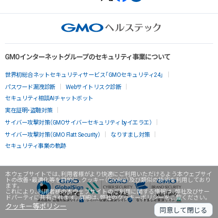
GMOインターネットグループのセキュリティ事業について
世界初総合ネットセキュリティサービス「GMOセキュリティ24」
パスワード漏洩診断
Webサイトリスク診断
セキュリティ相談AIチャットボット
実在証明・盗聴対策
サイバー攻撃対策（GMOサイバーセキュリティ byイエラエ）
サイバー攻撃対策（GMO Flatt Security）
なりすまし対策
セキュリティ事業の軌跡
本ウェブサイトでは、利用者様がより快適にご利用いただけるよう本ウェブサイ
トの改善・最適化等を目的に、クッキー（Cookie）及び類似の技術を利用しており
ます。
これにより、利用者様の本ウェブサイトのご利用に関する情報は、弊社及びサー
ドパーティに共有されます。詳細は、弊社のクッキーポリシーをご覧ください。
クッキー等ポリシー
同意して閉じる