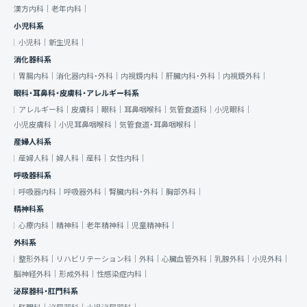
漢方内科｜
老年内科｜
小児科系
小児科｜
新生児科｜
消化器科系
胃腸内科｜
消化器内科・外科｜
内視鏡内科｜
肝臓内科・外科｜
内視鏡外科｜
眼科・耳鼻科・皮膚科・アレルギー科系
アレルギー科｜
皮膚科｜
眼科｜
耳鼻咽喉科｜
気管食道科｜
小児眼科｜
小児皮膚科｜
小児耳鼻咽喉科｜
気管食道・耳鼻咽喉科｜
産婦人科系
産婦人科｜
婦人科｜
産科｜
女性内科｜
呼吸器科系
呼吸器内科｜
呼吸器外科｜
腎臓内科・外科｜
胸部外科｜
精神科系
心療内科｜
精神科｜
老年精神科｜
児童精神科｜
外科系
整形外科｜
リハビリテーション科｜
外科｜
心臓血管外科｜
乳腺外科｜
小児外科｜
脳神経外科｜
形成外科｜
性感染症内科｜
泌尿器科・肛門科系