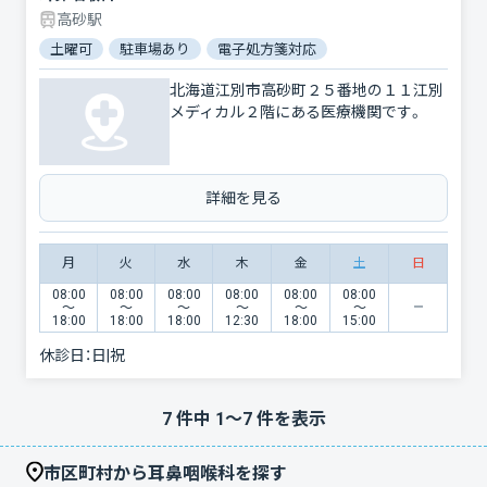
高砂駅
土曜可
駐車場あり
電子処方箋対応
北海道江別市高砂町２５番地の１１江別
メディカル２階にある医療機関です。
詳細を見る
月
火
水
木
金
土
日
08:00
08:00
08:00
08:00
08:00
08:00
〜
〜
〜
〜
〜
〜
18:00
18:00
18:00
12:30
18:00
15:00
休診日：
日|祝
7
件中
1
〜
7
件を表示
市区町村から耳鼻咽喉科を探す