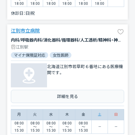
〜
〜
〜
〜
〜
〜
18:00
18:00
18:00
18:00
18:00
18:00
休診日：
日|祝
江別市立病院
内科/呼吸器内科/消化器科/循環器科/人工透析/精神科・神経科/小児科/外科/乳腺外科/整形外科/皮膚科/泌尿器科/産婦人科/眼科/耳鼻咽喉科/麻酔科/リハビリテーション/放射線科/臨床検査・病理診断
江別駅
マイナ保険証対応
女性医師
北海道江別市若草町６番地にある医療機
関です。
詳細を見る
月
火
水
木
金
土
日
08:00
08:00
08:00
08:00
08:00
〜
〜
〜
〜
〜
15:30
15:30
15:30
15:30
15:30