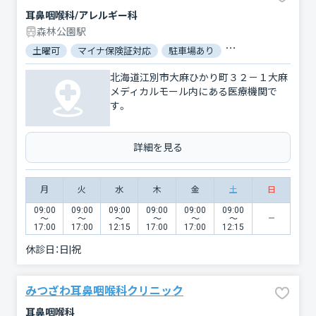
耳鼻咽喉科/アレルギー科
森林公園駅
土曜可
マイナ保険証対応
駐車場あり
バリアフリー
北海道江別市大麻ひかり町３２－１大麻
メディカルモール内にある医療機関で
す。
詳細を見る
月
火
水
木
金
土
日
09:00
09:00
09:00
09:00
09:00
09:00
〜
〜
〜
〜
〜
〜
17:00
17:00
12:15
17:00
17:00
12:15
休診日：
日|祝
みつざわ耳鼻咽喉科クリニック
耳鼻咽喉科