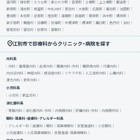
浦河町｜
様似町｜
えりも町｜
新ひだか町｜
音更町｜
士幌町｜
上士幌町｜
鹿追町｜
新得町｜
清水町｜
芽室町｜
中札内村｜
更別村｜
大樹町｜
広尾町｜
幕別町｜
池田町｜
豊頃町｜
本別町｜
足寄町｜
陸別町｜
浦幌町｜
釧路町｜
厚岸町｜
浜中町｜
標茶町｜
弟子屈町｜
鶴居村｜
白糠町｜
別海町｜
中標津町｜
標津町｜
羅臼町｜
色丹村｜
泊村｜
留夜別村｜
留別村｜
紗那村｜
蘂取村｜
江別市で診療科からクリニック・病院を探す
内科系
内科｜
循環器内科｜
血液内科｜
腫瘍内科・外科｜
糖尿病内科｜
代謝内科｜
内分泌内科｜
神経内科｜
感染症内科｜
リウマチ科｜
人工透析内科｜
心臓内科｜
漢方内科｜
老年内科｜
小児科系
小児科｜
新生児科｜
消化器科系
胃腸内科｜
消化器内科・外科｜
内視鏡内科｜
肝臓内科・外科｜
内視鏡外科｜
眼科・耳鼻科・皮膚科・アレルギー科系
アレルギー科｜
皮膚科｜
眼科｜
耳鼻咽喉科｜
気管食道科｜
小児眼科｜
小児皮膚科｜
小児耳鼻咽喉科｜
気管食道・耳鼻咽喉科｜