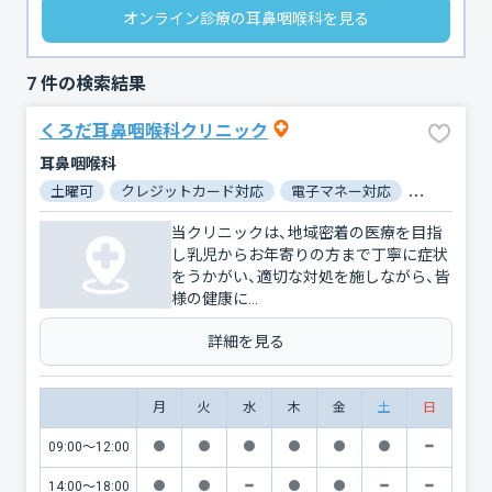
オンライン診療の耳鼻咽喉科を見る
7
件の検索結果
くろだ耳鼻咽喉科クリニック
耳鼻咽喉科
土曜可
クレジットカード対応
電子マネー対応
マイナ保険
当クリニックは、地域密着の医療を目指
し乳児からお年寄りの方まで丁寧に症状
をうかがい、適切な対処を施しながら、皆
様の健康に...
詳細を見る
月
火
水
木
金
土
日
09:00〜12:00
14:00〜18:00