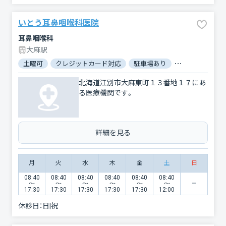
いとう耳鼻咽喉科医院
耳鼻咽喉科
大麻駅
土曜可
クレジットカード対応
駐車場あり
バリアフリー
北海道江別市大麻東町１３番地１７にあ
る医療機関です。
詳細を見る
月
火
水
木
金
土
日
08:40
08:40
08:40
08:40
08:40
08:40
〜
〜
〜
〜
〜
〜
17:30
17:30
17:30
17:30
17:30
12:00
休診日：
日|祝