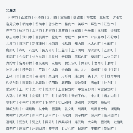
北海道
札幌市｜
函館市｜
小樽市｜
旭川市｜
室蘭市｜
釧路市｜
帯広市｜
北見市｜
夕張市｜
岩見沢市｜
網走市｜
留萌市｜
苫小牧市｜
稚内市｜
美唄市｜
芦別市｜
江別市｜
赤平市｜
紋別市｜
士別市｜
名寄市｜
三笠市｜
根室市｜
千歳市｜
滝川市｜
砂川市｜
歌志内市｜
深川市｜
富良野市｜
登別市｜
恵庭市｜
伊達市｜
北広島市｜
石狩市｜
北斗市｜
当別町｜
新篠津村｜
松前町｜
福島町｜
知内町｜
木古内町｜
七飯町｜
鹿部町｜
森町｜
八雲町｜
長万部町｜
江差町｜
上ノ国町｜
厚沢部町｜
乙部町｜
奥尻町｜
今金町｜
せたな町｜
島牧村｜
寿都町｜
黒松内町｜
蘭越町｜
ニセコ町｜
真狩村｜
留寿都村｜
喜茂別町｜
京極町｜
倶知安町｜
共和町｜
岩内町｜
泊村｜
神恵内村｜
積丹町｜
古平町｜
仁木町｜
余市町｜
赤井川村｜
南幌町｜
奈井江町｜
上砂川町｜
由仁町｜
長沼町｜
栗山町｜
月形町｜
浦臼町｜
新十津川町｜
妹背牛町｜
秩父別町｜
雨竜町｜
北竜町｜
沼田町｜
鷹栖町｜
東神楽町｜
当麻町｜
比布町｜
愛別町｜
上川町｜
東川町｜
美瑛町｜
上富良野町｜
中富良野町｜
南富良野町｜
占冠村｜
和寒町｜
剣淵町｜
下川町｜
美深町｜
音威子府村｜
中川町｜
幌加内町｜
増毛町｜
小平町｜
苫前町｜
羽幌町｜
初山別村｜
遠別町｜
天塩町｜
猿払村｜
浜頓別町｜
中頓別町｜
枝幸町｜
豊富町｜
礼文町｜
利尻町｜
利尻富士町｜
幌延町｜
美幌町｜
津別町｜
斜里町｜
清里町｜
小清水町｜
訓子府町｜
置戸町｜
佐呂間町｜
遠軽町｜
湧別町｜
滝上町｜
興部町｜
西興部村｜
雄武町｜
大空町｜
豊浦町｜
壮瞥町｜
白老町｜
厚真町｜
洞爺湖町｜
安平町｜
むかわ町｜
日高町｜
平取町｜
新冠町｜