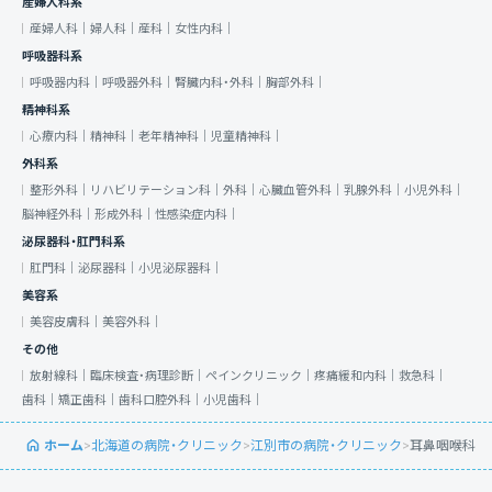
産婦人科系
産婦人科｜
婦人科｜
産科｜
女性内科｜
呼吸器科系
呼吸器内科｜
呼吸器外科｜
腎臓内科・外科｜
胸部外科｜
精神科系
心療内科｜
精神科｜
老年精神科｜
児童精神科｜
外科系
整形外科｜
リハビリテーション科｜
外科｜
心臓血管外科｜
乳腺外科｜
小児外科｜
脳神経外科｜
形成外科｜
性感染症内科｜
泌尿器科・肛門科系
肛門科｜
泌尿器科｜
小児泌尿器科｜
美容系
美容皮膚科｜
美容外科｜
その他
放射線科｜
臨床検査・病理診断｜
ペインクリニック｜
疼痛緩和内科｜
救急科｜
歯科｜
矯正歯科｜
歯科口腔外科｜
小児歯科｜
ホーム
>
北海道の病院・クリニック
>
江別市の病院・クリニック
>
耳鼻咽喉科