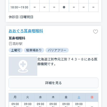
18:00〜19:00
休診日：
日曜祝日
おおぐろ耳鼻咽喉科
耳鼻咽喉科
高砂駅
土曜可
駐車場あり
バリアフリー
北海道江別市元江別７４３－８にある医
療機関です。
詳細を見る
月
火
水
木
金
土
日
09:00
09:00
09:00
09:00
09:00
09:00