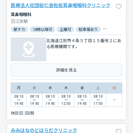
医療法人社団伯仁会佐伯耳鼻咽喉科クリニック
耳鼻咽喉科
江別駅
駅チカ
18時以降可
土曜可
駐車場あり
バリアフリー
北海道江別市４条５丁目１５番地２にあ
る医療機関です。
詳細を見る
月
火
水
木
金
土
日
08:10
08:10
08:10
08:10
08:10
08:10
〜
〜
〜
〜
〜
〜
19:45
19:45
19:45
12:00
19:45
17:00
休診日：
日|祝
みみはなのどはらだクリニック