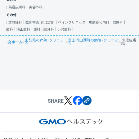
美容皮膚科｜
美容外科｜
その他
放射線科｜
臨床検査・病理診断｜
ペインクリニック｜
疼痛緩和内科｜
救急科｜
歯科｜
矯正歯科｜
歯科口腔外科｜
小児歯科｜
山梨県の病院・クリニッ
富士河口湖町の病院・クリニッ
小児皮膚
ホーム
>
>
>
ク
ク
科
SHARE