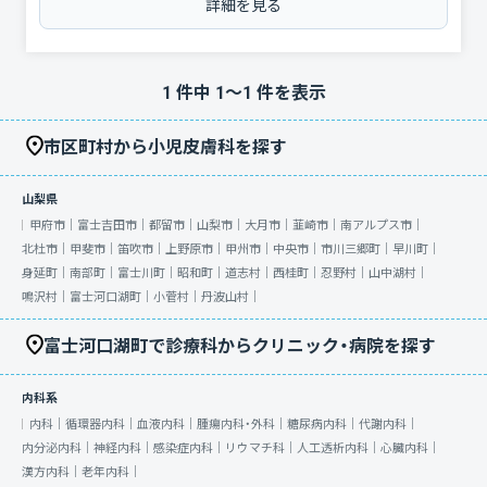
詳細を見る
1
件中
1
〜
1
件を表示
市区町村から小児皮膚科を探す
山梨県
甲府市｜
富士吉田市｜
都留市｜
山梨市｜
大月市｜
韮崎市｜
南アルプス市｜
北杜市｜
甲斐市｜
笛吹市｜
上野原市｜
甲州市｜
中央市｜
市川三郷町｜
早川町｜
身延町｜
南部町｜
富士川町｜
昭和町｜
道志村｜
西桂町｜
忍野村｜
山中湖村｜
鳴沢村｜
富士河口湖町｜
小菅村｜
丹波山村｜
富士河口湖町で診療科からクリニック・病院を探す
内科系
内科｜
循環器内科｜
血液内科｜
腫瘍内科・外科｜
糖尿病内科｜
代謝内科｜
内分泌内科｜
神経内科｜
感染症内科｜
リウマチ科｜
人工透析内科｜
心臓内科｜
漢方内科｜
老年内科｜