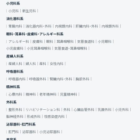
小児科系
小児科｜
新生児科｜
消化器科系
胃腸内科｜
消化器内科・外科｜
内視鏡内科｜
肝臓内科・外科｜
内視鏡外科｜
眼科・耳鼻科・皮膚科・アレルギー科系
アレルギー科｜
皮膚科｜
眼科｜
耳鼻咽喉科｜
気管食道科｜
小児眼科｜
小児皮膚科｜
小児耳鼻咽喉科｜
気管食道・耳鼻咽喉科｜
産婦人科系
産婦人科｜
婦人科｜
産科｜
女性内科｜
呼吸器科系
呼吸器内科｜
呼吸器外科｜
腎臓内科・外科｜
胸部外科｜
精神科系
心療内科｜
精神科｜
老年精神科｜
児童精神科｜
外科系
整形外科｜
リハビリテーション科｜
外科｜
心臓血管外科｜
乳腺外科｜
小児外科｜
脳神経外科｜
形成外科｜
性感染症内科｜
泌尿器科・肛門科系
肛門科｜
泌尿器科｜
小児泌尿器科｜
美容系