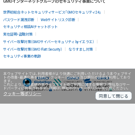
GMOインターネットグループのセキュリティ事業について
世界初総合ネットセキュリティサービス「GMOセキュリティ24」
パスワード漏洩診断
Webサイトリスク診断
セキュリティ相談AIチャットボット
実在証明・盗聴対策
サイバー攻撃対策（GMOサイバーセキュリティ byイエラエ）
サイバー攻撃対策（GMO Flatt Security）
なりすまし対策
セキュリティ事業の軌跡
本ウェブサイトでは、利用者様がより快適にご利用いただけるよう本ウェブサイ
トの改善・最適化等を目的に、クッキー（Cookie）及び類似の技術を利用しており
ます。
これにより、利用者様の本ウェブサイトのご利用に関する情報は、弊社及びサー
ドパーティに共有されます。詳細は、弊社のクッキーポリシーをご覧ください。
クッキー等ポリシー
同意して閉じる
無料診断