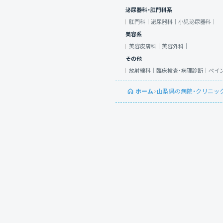
泌尿器科・肛門科系
肛門科｜
泌尿器科｜
小児泌尿器科｜
美容系
美容皮膚科｜
美容外科｜
その他
放射線科｜
臨床検査・病理診断｜
ペイ
ホーム
>
山梨県の病院・クリニッ