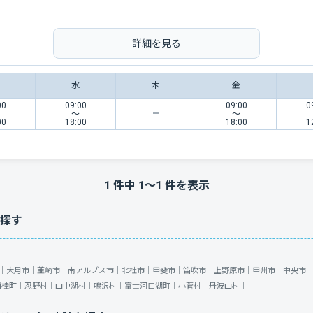
詳細を見る
水
木
金
00
09:00
09:00
0
〜
〜
00
18:00
18:00
1
1
件中
1
〜
1
件を表示
探す
｜
大月市｜
韮崎市｜
南アルプス市｜
北杜市｜
甲斐市｜
笛吹市｜
上野原市｜
甲州市｜
中央市
西桂町｜
忍野村｜
山中湖村｜
鳴沢村｜
富士河口湖町｜
小菅村｜
丹波山村｜