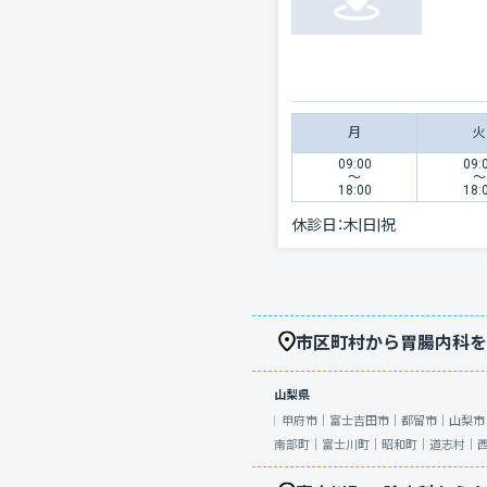
月
火
09:00
09:
〜
〜
18:00
18:
休診日：
木|日|祝
市区町村から胃腸内科を
山梨県
甲府市｜
富士吉田市｜
都留市｜
山梨市
南部町｜
富士川町｜
昭和町｜
道志村｜