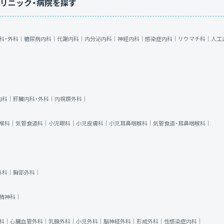
リニック・病院を探す
科・外科｜
糖尿病内科｜
代謝内科｜
内分泌内科｜
神経内科｜
感染症内科｜
リウマチ科｜
人工
内科｜
肝臓内科・外科｜
内視鏡外科｜
喉科｜
気管食道科｜
小児眼科｜
小児皮膚科｜
小児耳鼻咽喉科｜
気管食道・耳鼻咽喉科｜
外科｜
胸部外科｜
精神科｜
科｜
心臓血管外科｜
乳腺外科｜
小児外科｜
脳神経外科｜
形成外科｜
性感染症内科｜