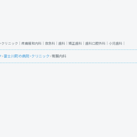
ンクリニック｜
疼痛緩和内科｜
救急科｜
歯科｜
矯正歯科｜
歯科口腔外科｜
小児歯科｜
ク
>
富士川町の病院・クリニック
>
胃腸内科