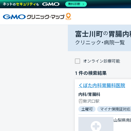
無料診断
富士川町
の
胃腸内
クリニック・病院一覧
オンライン診療可能
1
件の検索結果
くぼた内科胃腸科医院
内科/胃腸科
鰍沢口駅
土曜可
マイナ保険証対応
山梨県南