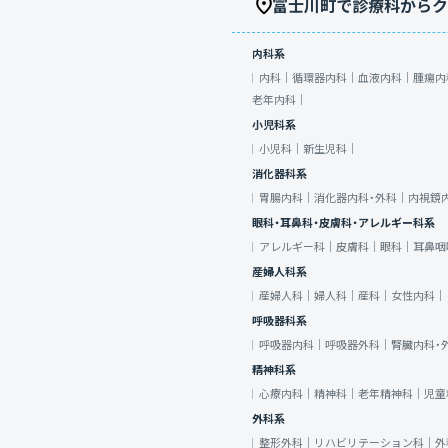
富士川町で診療科からク
内科系
内科｜
循環器内科｜
血液内科｜
腫瘍内
老年内科｜
小児科系
小児科｜
新生児科｜
消化器科系
胃腸内科｜
消化器内科・外科｜
内視鏡
眼科・耳鼻科・皮膚科・アレルギー科系
アレルギー科｜
皮膚科｜
眼科｜
耳鼻咽
産婦人科系
産婦人科｜
婦人科｜
産科｜
女性内科｜
呼吸器科系
呼吸器内科｜
呼吸器外科｜
腎臓内科・
精神科系
心療内科｜
精神科｜
老年精神科｜
児童
外科系
整形外科｜
リハビリテーション科｜
外