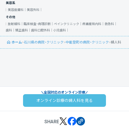
美容系
美容皮膚科｜
美容外科｜
その他
放射線科｜
臨床検査・病理診断｜
ペインクリニック｜
疼痛緩和内科｜
救急科｜
歯科｜
矯正歯科｜
歯科口腔外科｜
小児歯科｜
ホーム
>
石川県の病院・クリニック
>
中能登町の病院・クリニック
>
婦人科
全国対応のオンライン診療
オンライン診療の婦人科を見る
SHARE