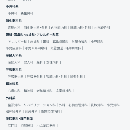
小児科系
小児科｜
新生児科｜
消化器科系
胃腸内科｜
消化器内科・外科｜
内視鏡内科｜
肝臓内科・外科｜
内視鏡外科｜
眼科・耳鼻科・皮膚科・アレルギー科系
アレルギー科｜
皮膚科｜
眼科｜
耳鼻咽喉科｜
気管食道科｜
小児眼科｜
小児皮膚科｜
小児耳鼻咽喉科｜
気管食道・耳鼻咽喉科｜
産婦人科系
産婦人科｜
婦人科｜
産科｜
女性内科｜
呼吸器科系
呼吸器内科｜
呼吸器外科｜
腎臓内科・外科｜
胸部外科｜
精神科系
心療内科｜
精神科｜
老年精神科｜
児童精神科｜
外科系
整形外科｜
リハビリテーション科｜
外科｜
心臓血管外科｜
乳腺外科｜
小児外科｜
脳神経外科｜
形成外科｜
性感染症内科｜
泌尿器科・肛門科系
肛門科｜
泌尿器科｜
小児泌尿器科｜