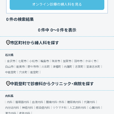
オンライン診療の婦人科を見る
0
件の検索結果
0
件中
0
〜
0
件を表示
市区町村から婦人科を探す
石川県
金沢市｜
七尾市｜
小松市｜
輪島市｜
珠洲市｜
加賀市｜
羽咋市｜
かほく市｜
白山市｜
能美市｜
野々市市｜
川北町｜
津幡町｜
内灘町｜
志賀町｜
宝達志水町｜
中能登町｜
穴水町｜
能登町｜
中能登町で診療科からクリニック・病院を探す
内科系
内科｜
循環器内科｜
血液内科｜
腫瘍内科・外科｜
糖尿病内科｜
代謝内科｜
内分泌内科｜
神経内科｜
感染症内科｜
リウマチ科｜
人工透析内科｜
心臓内科｜
漢方内科｜
老年内科｜