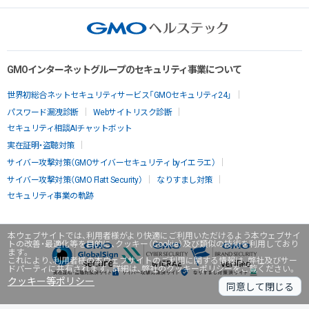
GMOインターネットグループのセキュリティ事業について
世界初総合ネットセキュリティサービス「GMOセキュリティ24」
パスワード漏洩診断
Webサイトリスク診断
セキュリティ相談AIチャットボット
実在証明・盗聴対策
サイバー攻撃対策（GMOサイバーセキュリティ byイエラエ）
サイバー攻撃対策（GMO Flatt Security）
なりすまし対策
セキュリティ事業の軌跡
本ウェブサイトでは、利用者様がより快適にご利用いただけるよう本ウェブサイ
トの改善・最適化等を目的に、クッキー（Cookie）及び類似の技術を利用しており
ます。
これにより、利用者様の本ウェブサイトのご利用に関する情報は、弊社及びサー
ドパーティに共有されます。詳細は、弊社のクッキーポリシーをご覧ください。
クッキー等ポリシー
同意して閉じる