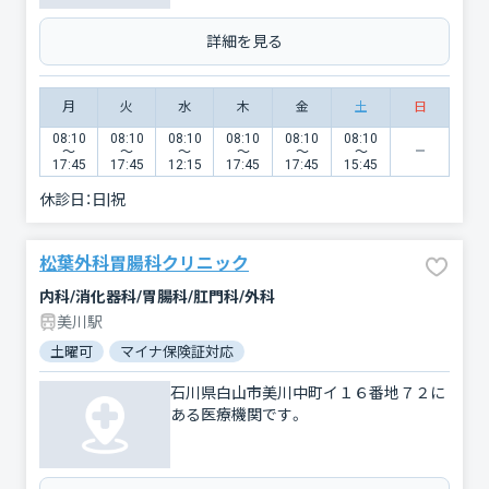
詳細を見る
月
火
水
木
金
土
日
08:10
08:10
08:10
08:10
08:10
08:10
〜
〜
〜
〜
〜
〜
17:45
17:45
12:15
17:45
17:45
15:45
休診日：
日|祝
松葉外科胃腸科クリニック
内科/消化器科/胃腸科/肛門科/外科
美川駅
土曜可
マイナ保険証対応
石川県白山市美川中町イ１６番地７２に
ある医療機関です。