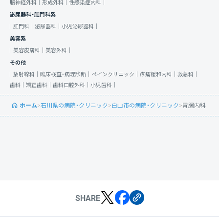
脳神経外科｜
形成外科｜
性感染症内科｜
泌尿器科・肛門科系
肛門科｜
泌尿器科｜
小児泌尿器科｜
美容系
美容皮膚科｜
美容外科｜
その他
放射線科｜
臨床検査・病理診断｜
ペインクリニック｜
疼痛緩和内科｜
救急科｜
歯科｜
矯正歯科｜
歯科口腔外科｜
小児歯科｜
ホーム
>
石川県の病院・クリニック
>
白山市の病院・クリニック
>
胃腸内科
SHARE