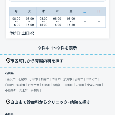
月
火
水
木
金
土
日
08:00
08:00
08:00
08:00
08:00
〜
〜
〜
〜
〜
16:00
16:00
15:00
16:00
16:30
休診日：
土|日|祝
9
件中
1
〜
9
件を表示
市区町村から胃腸内科を探す
石川県
金沢市｜
七尾市｜
小松市｜
輪島市｜
珠洲市｜
加賀市｜
羽咋市｜
かほく市｜
白山市｜
能美市｜
野々市市｜
川北町｜
津幡町｜
内灘町｜
志賀町｜
宝達志水町｜
中能登町｜
穴水町｜
能登町｜
白山市で診療科からクリニック・病院を探す
内科系