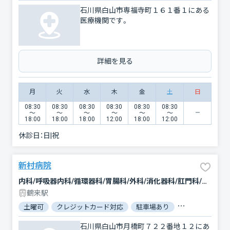
石川県白山市専福寺町１６１番１にある
医療機関です。
詳細を見る
月
火
水
木
金
土
日
08:30
08:30
08:30
08:30
08:30
08:30
〜
〜
〜
〜
〜
〜
18:00
18:00
18:00
12:00
18:00
12:00
休診日：
日|祝
新村病院
内科/呼吸器内科/循環器科/胃腸科/外科/消化器科/肛門科/肝臓内科・外科/乳腺外科/整形外科/リハビリテーション/放射線科
鶴来駅
土曜可
クレジットカード対応
駐車場あり
バリアフリー
石川県白山市月橋町７２２番地１２にあ