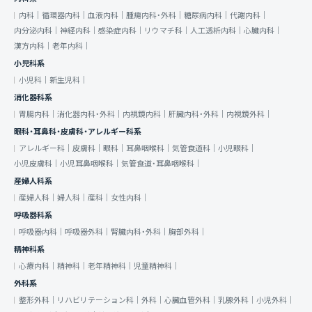
内科｜
循環器内科｜
血液内科｜
腫瘍内科・外科｜
糖尿病内科｜
代謝内科｜
内分泌内科｜
神経内科｜
感染症内科｜
リウマチ科｜
人工透析内科｜
心臓内科｜
漢方内科｜
老年内科｜
小児科系
小児科｜
新生児科｜
消化器科系
胃腸内科｜
消化器内科・外科｜
内視鏡内科｜
肝臓内科・外科｜
内視鏡外科｜
眼科・耳鼻科・皮膚科・アレルギー科系
アレルギー科｜
皮膚科｜
眼科｜
耳鼻咽喉科｜
気管食道科｜
小児眼科｜
小児皮膚科｜
小児耳鼻咽喉科｜
気管食道・耳鼻咽喉科｜
産婦人科系
産婦人科｜
婦人科｜
産科｜
女性内科｜
呼吸器科系
呼吸器内科｜
呼吸器外科｜
腎臓内科・外科｜
胸部外科｜
精神科系
心療内科｜
精神科｜
老年精神科｜
児童精神科｜
外科系
整形外科｜
リハビリテーション科｜
外科｜
心臓血管外科｜
乳腺外科｜
小児外科｜