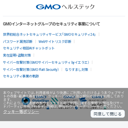
GMOインターネットグループのセキュリティ事業について
世界初総合ネットセキュリティサービス「GMOセキュリティ24」
パスワード漏洩診断
Webサイトリスク診断
セキュリティ相談AIチャットボット
実在証明・盗聴対策
サイバー攻撃対策（GMOサイバーセキュリティ byイエラエ）
サイバー攻撃対策（GMO Flatt Security）
なりすまし対策
セキュリティ事業の軌跡
本ウェブサイトでは、利用者様がより快適にご利用いただけるよう本ウェブサイ
トの改善・最適化等を目的に、クッキー（Cookie）及び類似の技術を利用しており
ます。
これにより、利用者様の本ウェブサイトのご利用に関する情報は、弊社及びサー
ドパーティに共有されます。詳細は、弊社のクッキーポリシーをご覧ください。
クッキー等ポリシー
同意して閉じる