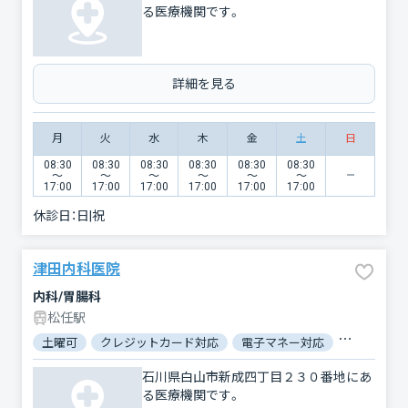
る医療機関です。
詳細を見る
月
火
水
木
金
土
日
08:30
08:30
08:30
08:30
08:30
08:30
〜
〜
〜
〜
〜
〜
17:00
17:00
17:00
17:00
17:00
17:00
休診日：
日|祝
津田内科医院
内科/胃腸科
松任駅
土曜可
クレジットカード対応
電子マネー対応
マイナ保険
石川県白山市新成四丁目２３０番地にあ
る医療機関です。