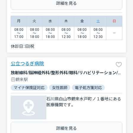
詳細を見る
月
火
水
木
金
土
日
08:00
08:00
08:00
08:00
08:00
08:00
〜
〜
〜
〜
〜
〜
17:00
18:00
18:00
12:30
18:00
12:30
休診日：
日|祝
公立つるぎ病院
放射線科/脳神経外科/整形外科/眼科/リハビリテーション/外科/内科/麻酔科/泌尿器科/胃腸科/皮膚科/呼吸器内科/小児科/腎臓内科・外科/婦人科/耳鼻咽喉科/救急科/循環器科
鶴来駅
マイナ保険証対応
女性医師
電子処方箋対応
石川県白山市鶴来水戸町ノ１番地にある
医療機関です。
詳細を見る