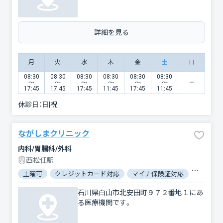
詳細を見る
月
火
水
木
金
土
日
08:30
08:30
08:30
08:30
08:30
08:30
〜
〜
〜
〜
〜
〜
17:45
17:45
17:45
11:45
17:45
11:45
休診日：
日|祝
ながしまクリニック
内科/胃腸科/外科
西松任駅
土曜可
クレジットカード対応
マイナ保険証対応
駐車場あ
石川県白山市北安田町９７２番地１にあ
る医療機関です。