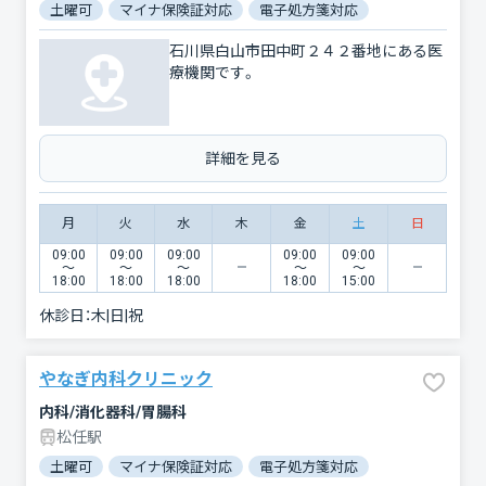
土曜可
マイナ保険証対応
電子処方箋対応
石川県白山市田中町２４２番地にある医
療機関です。
詳細を見る
月
火
水
木
金
土
日
09:00
09:00
09:00
09:00
09:00
〜
〜
〜
〜
〜
18:00
18:00
18:00
18:00
15:00
休診日：
木|日|祝
やなぎ内科クリニック
内科/消化器科/胃腸科
松任駅
土曜可
マイナ保険証対応
電子処方箋対応