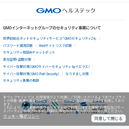
GMOインターネットグループのセキュリティ事業について
世界初総合ネットセキュリティサービス「GMOセキュリティ24」
パスワード漏洩診断
Webサイトリスク診断
セキュリティ相談AIチャットボット
実在証明・盗聴対策
サイバー攻撃対策（GMOサイバーセキュリティ byイエラエ）
サイバー攻撃対策（GMO Flatt Security）
なりすまし対策
セキュリティ事業の軌跡
本ウェブサイトでは、利用者様がより快適にご利用いただけるよう本ウェブサイ
トの改善・最適化等を目的に、クッキー（Cookie）及び類似の技術を利用しており
ます。
これにより、利用者様の本ウェブサイトのご利用に関する情報は、弊社及びサー
ドパーティに共有されます。詳細は、弊社のクッキーポリシーをご覧ください。
クッキー等ポリシー
同意して閉じる