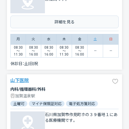
詳細を見る
月
火
水
木
金
土
日
08:30
08:30
08:30
08:30
08:30
〜
〜
〜
〜
〜
11:30
16:00
16:00
11:30
16:00
休診日：
土|日|祝
山下医院
内科/循環器科/外科
加賀温泉駅
土曜可
マイナ保険証対応
電子処方箋対応
石川県加賀市作見町ホの３９番地１にあ
る医療機関です。