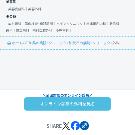
美容系
美容皮膚科｜
美容外科｜
その他
放射線科｜
臨床検査・病理診断｜
ペインクリニック｜
疼痛緩和内科｜
救急科｜
歯科｜
矯正歯科｜
歯科口腔外科｜
小児歯科｜
ホーム
>
石川県の病院・クリニック
>
加賀市の病院・クリニック
>
外科
全国対応のオンライン診療
オンライン診療の外科を見る
SHARE