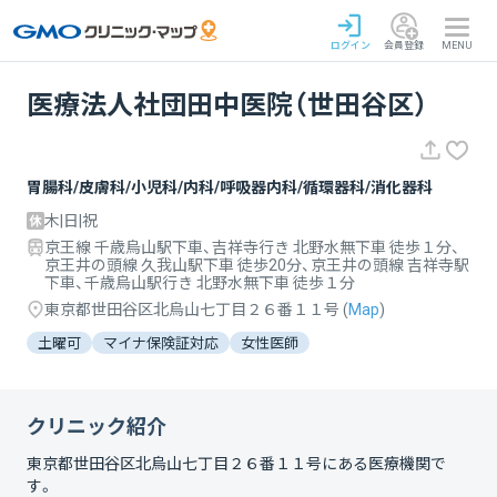
ログイン
会員登録
MENU
医療法人社団田中医院（世田谷区）
胃腸科/皮膚科/小児科/内科/呼吸器内科/循環器科/消化器科
木|日|祝
京王線 千歳烏山駅下車、吉祥寺行き 北野水無下車 徒歩１分、
京王井の頭線 久我山駅下車 徒歩20分、京王井の頭線 吉祥寺駅
下車、千歳烏山駅行き 北野水無下車 徒歩１分
東京都世田谷区北烏山七丁目２６番１１号
(
Map
)
土曜可
マイナ保険証対応
女性医師
クリニック紹介
東京都世田谷区北烏山七丁目２６番１１号
にある医療機関で
す。