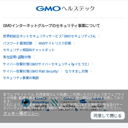
GMOインターネットグループのセキュリティ事業について
世界初総合ネットセキュリティサービス「GMOセキュリティ24」
パスワード漏洩診断
Webサイトリスク診断
セキュリティ相談AIチャットボット
実在証明・盗聴対策
サイバー攻撃対策（GMOサイバーセキュリティ byイエラエ）
サイバー攻撃対策（GMO Flatt Security）
なりすまし対策
セキュリティ事業の軌跡
本ウェブサイトでは、利用者様がより快適にご利用いただけるよう本ウェブサイ
トの改善・最適化等を目的に、クッキー（Cookie）及び類似の技術を利用しており
ます。
これにより、利用者様の本ウェブサイトのご利用に関する情報は、弊社及びサー
ドパーティに共有されます。詳細は、弊社のクッキーポリシーをご覧ください。
クッキー等ポリシー
同意して閉じる