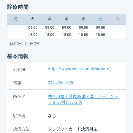
診療時間
月
火
水
木
金
土
日
09:00
09:00
09:00
09:00
09:00
〜
〜
〜
〜
〜
18:00
18:00
18:00
18:00
18:00
休診日：
月|日|祝
基本情報
https://www.cocorone-clinic.com/
公式HP
044-455-7500
電話
所在地
神奈川県川崎市高津区溝口１－１２－
１８ 志村ビル６階
駐車場
なし
決済方法
クレジットカード決済対応