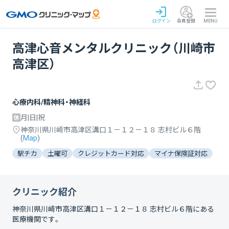
ログイン
会員登録
MENU
高津心音メンタルクリニック（川崎市
高津区）
心療内科/精神科・神経科
月|日|祝
神奈川県川崎市高津区溝口１－１２－１８ 志村ビル６階
(
Map
)
駅チカ
土曜可
クレジットカード対応
マイナ保険証対応
クリニック紹介
神奈川県川崎市高津区溝口１－１２－１８ 志村ビル６階
にある
医療機関です。