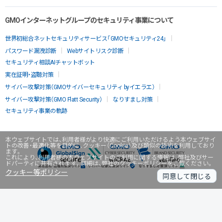
GMOインターネットグループのセキュリティ事業について
世界初総合ネットセキュリティサービス「GMOセキュリティ24」
パスワード漏洩診断
Webサイトリスク診断
セキュリティ相談AIチャットボット
実在証明・盗聴対策
サイバー攻撃対策（GMOサイバーセキュリティ byイエラエ）
サイバー攻撃対策（GMO Flatt Security）
なりすまし対策
セキュリティ事業の軌跡
本ウェブサイトでは、利用者様がより快適にご利用いただけるよう本ウェブサイ
トの改善・最適化等を目的に、クッキー（Cookie）及び類似の技術を利用しており
ます。
これにより、利用者様の本ウェブサイトのご利用に関する情報は、弊社及びサー
ドパーティに共有されます。詳細は、弊社のクッキーポリシーをご覧ください。
クッキー等ポリシー
同意して閉じる