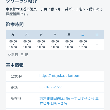
クリニック紹介
東京都世田谷区池尻一丁目７番５号 三井ビル１階～２階
にある
医療機関です。
診療時間
月
火
水
木
金
土
日
09:00
09:00
09:00
09:00
09:00
09:00
〜
〜
〜
〜
〜
〜
19:00
18:00
18:00
18:00
18:00
17:00
休診日：
日|祝
基本情報
https://misyukuseikei.com
公式HP
03-3487-2727
電話
所在地
東京都世田谷区池尻一丁目７番５号 三
井ビル１階～２階