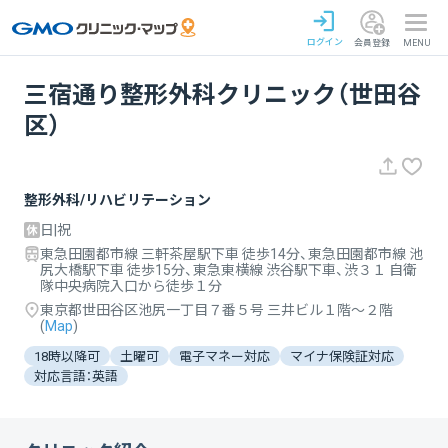
ログイン
会員登録
MENU
三宿通り整形外科クリニック（世田谷
区）
整形外科/リハビリテーション
日|祝
東急田園都市線 三軒茶屋駅下車 徒歩14分、東急田園都市線 池
尻大橋駅下車 徒歩15分、東急東横線 渋谷駅下車、渋３１ 自衛
隊中央病院入口から徒歩１分
東京都世田谷区池尻一丁目７番５号 三井ビル１階～２階
(
Map
)
18時以降可
土曜可
電子マネー対応
マイナ保険証対応
対応言語：英語