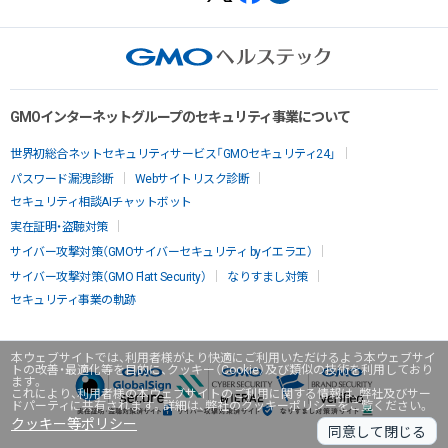
GMOインターネットグループのセキュリティ事業について
世界初総合ネットセキュリティサービス「GMOセキュリティ24」
パスワード漏洩診断
Webサイトリスク診断
セキュリティ相談AIチャットボット
実在証明・盗聴対策
サイバー攻撃対策（GMOサイバーセキュリティ byイエラエ）
サイバー攻撃対策（GMO Flatt Security）
なりすまし対策
セキュリティ事業の軌跡
本ウェブサイトでは、利用者様がより快適にご利用いただけるよう本ウェブサイ
トの改善・最適化等を目的に、クッキー（Cookie）及び類似の技術を利用しており
ます。
これにより、利用者様の本ウェブサイトのご利用に関する情報は、弊社及びサー
ドパーティに共有されます。詳細は、弊社のクッキーポリシーをご覧ください。
クッキー等ポリシー
同意して閉じる