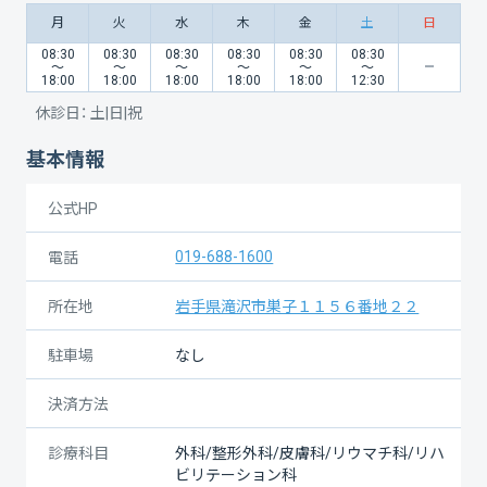
月
火
水
木
金
土
日
08:30
08:30
08:30
08:30
08:30
08:30
〜
〜
〜
〜
〜
〜
18:00
18:00
18:00
18:00
18:00
12:30
休診日：
土|日|祝
基本情報
公式HP
019-688-1600
電話
所在地
岩手県滝沢市巣子１１５６番地２２
駐車場
なし
決済方法
診療科目
外科/整形外科/皮膚科/リウマチ科/リハ
ビリテーション科