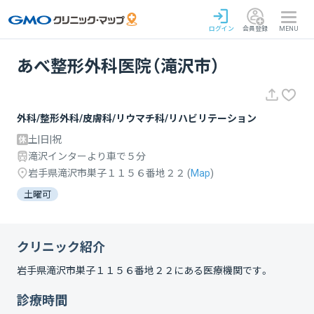
ログイン
会員登録
MENU
あべ整形外科医院（滝沢市）
外科/整形外科/皮膚科/リウマチ科/リハビリテーション
土|日|祝
滝沢インターより車で５分
岩手県滝沢市巣子１１５６番地２２
(
Map
)
土曜可
クリニック紹介
岩手県滝沢市巣子１１５６番地２２
にある医療機関です。
診療時間