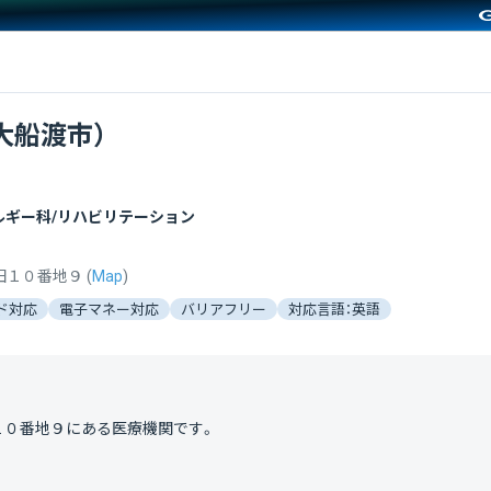
大船渡市）
ルギー科/リハビリテーション
田１０番地９
(
Map
)
ド対応
電子マネー対応
バリアフリー
対応言語：英語
１０番地９
にある医療機関です。