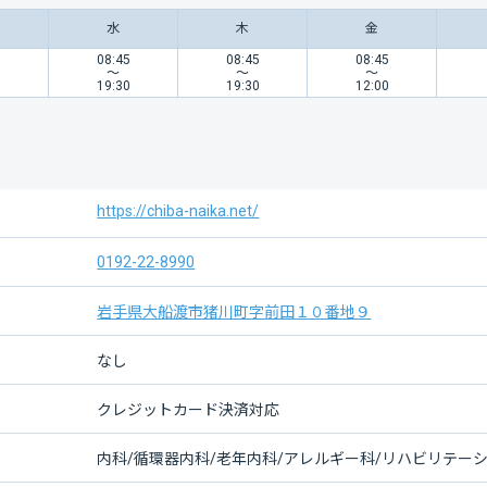
水
木
金
5
08:45
08:45
08:45
〜
〜
〜
0
19:30
19:30
12:00
https://chiba-naika.net/
0192-22-8990
岩手県大船渡市猪川町字前田１０番地９
なし
クレジットカード決済対応
内科/循環器内科/老年内科/アレルギー科/リハビリテー