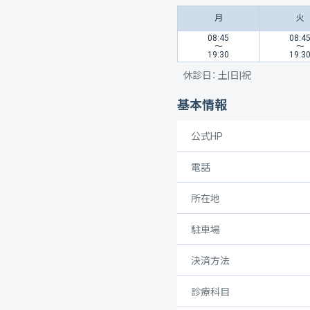
月
火
08:45
08:4
〜
〜
19:30
19:3
休診日：
土|日|祝
基本情報
公式HP
電話
所在地
駐車場
決済方法
診療科目