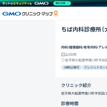
無料診断
ちば内科診療所（
内科/循環器科/老年内科/アレ
土|日|祝
岩手県大船渡市猪川町字前
18時以降可
クレジットカー
クリニック紹介
岩手県大船渡市猪川町字前田
診療時間