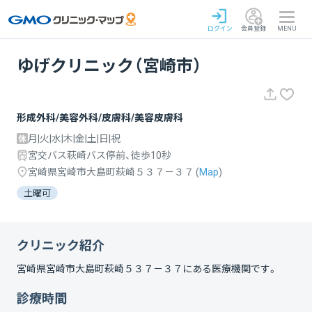
ログイン
会員登録
MENU
ゆげクリニック（宮崎市）
形成外科/美容外科/皮膚科/美容皮膚科
月|火|水|木|金|土|日|祝
宮交バス萩崎バス停前、徒歩10秒
宮崎県宮崎市大島町萩崎５３７－３７
(
Map
)
土曜可
クリニック紹介
宮崎県宮崎市大島町萩崎５３７－３７
にある医療機関です。
診療時間