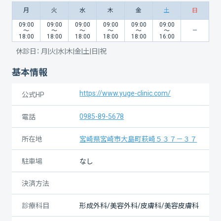
月
火
水
木
金
土
日
09:00
09:00
09:00
09:00
09:00
09:00
〜
〜
〜
〜
〜
〜
18:00
18:00
18:00
18:00
18:00
16:00
休診日：
月|火|水|木|金|土|日|祝
基本情報
https://www.yuge-clinic.com/
公式HP
0985-89-5678
電話
所在地
宮崎県宮崎市大島町萩崎５３７－３７
駐車場
なし
決済方法
診療科目
形成外科/美容外科/皮膚科/美容皮膚科