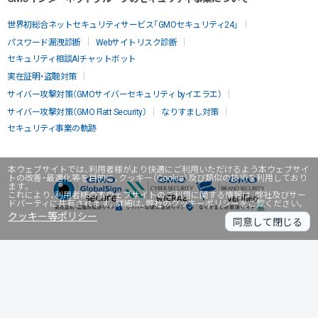
世界初総合ネットセキュリティサービス「GMOセキュリティ24」
パスワード漏洩診断
Webサイトリスク診断
セキュリティ相談AIチャットボット
実在証明・盗聴対策
サイバー攻撃対策（GMOサイバーセキュリティ byイエラエ）
サイバー攻撃対策（GMO Flatt Security）
なりすまし対策
セキュリティ事業の軌跡
本ウェブサイトでは、利用者様がより快適にご利用いただけるよう本ウェブサイ
トの改善・最適化等を目的に、クッキー（Cookie）及び類似の技術を利用しており
ます。
これにより、利用者様の本ウェブサイトのご利用に関する情報は、弊社及びサー
ドパーティに共有されます。詳細は、弊社のクッキーポリシーをご覧ください。
クッキー等ポリシー
同意して閉じる
無料診断