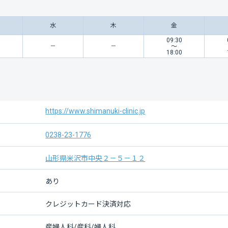
水
木
金
0
09:30
〜
0
18:00
https://www.shimanuki-clinic.jp
0238-23-1776
山形県米沢市中央２－５－１２
あり
クレジットカード決済対応
産婦人科/産科/婦人科