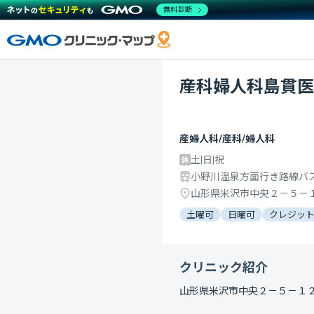
無料診断
産科婦人科島貫医
産婦人科/産科/婦人科
土|日|祝
小野川温泉方面行き路線バ
山形県米沢市中央２－５－
土曜可
日曜可
クレジッ
クリニック紹介
山形県米沢市中央２－５－１