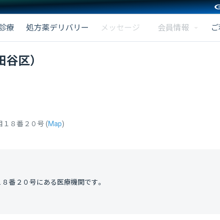
会員情報
診療
処方薬デリバリー
メッセージ
ご
田谷区）
目１８番２０号
(
Map
)
１８番２０号
にある医療機関です。