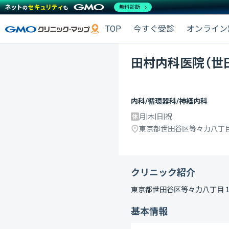
無料診断
TOP
今すぐ受診
オンライン
田村内科医院（世
内科/循環器科/神経内科
月|木|日|祝
東京都世田谷区等々力八丁
クリニック紹介
東京都世田谷区等々力八丁目
基本情報