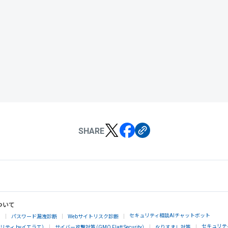
SHARE
ついて
セキュリティ相談AIチャットボット
」
パスワード漏洩診断
Webサイトリスク診断
セキュリテ
ティ byイエラエ）
サイバー攻撃対策（GMO Flatt Security）
なりすまし対策