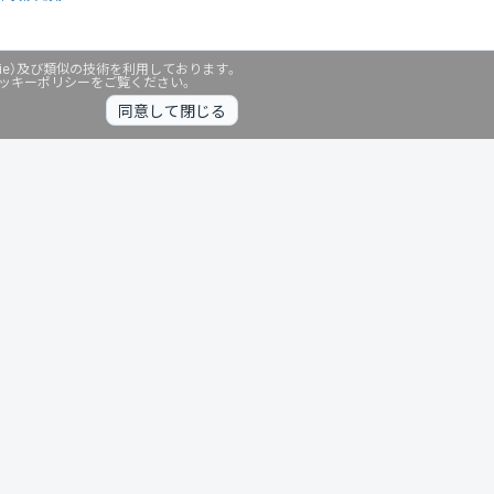
ie）及び類似の技術を利用しております。
クッキーポリシーをご覧ください。
同意して閉じる
無料診断中
暗号資産
個人向けサービス
その他