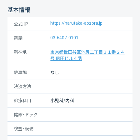
基本情報
https://harutaka-aozora.jp
公式HP
03-6407-0101
電話
所在地
東京都世田谷区池尻二丁目３１番２４
号 信田ビル４階
駐車場
なし
決済方法
診療科目
小児科/内科
健診・ドック
検査・設備