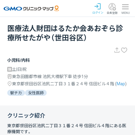
ログイン
会員登録
MENU
医療法人財団はるたか会あおぞら診
療所せたがや（世田谷区）
小児科/内科
土|日|祝
東急田園都市線 池尻大橋駅下車 徒歩1分
東京都世田谷区池尻二丁目３１番２４号 信田ビル４階
(
Map
)
駅チカ
女性医師
クリニック紹介
東京都世田谷区池尻二丁目３１番２４号 信田ビル４階
にある医
療機関です。