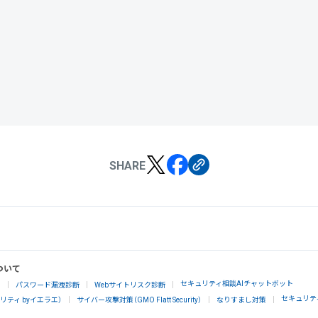
SHARE
ついて
セキュリティ相談AIチャットボット
」
パスワード漏洩診断
Webサイトリスク診断
セキュリテ
ティ byイエラエ）
サイバー攻撃対策（GMO Flatt Security）
なりすまし対策