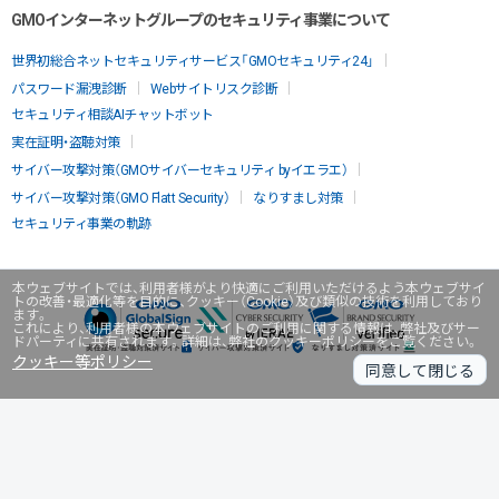
GMOインターネットグループのセキュリティ事業について
世界初総合ネットセキュリティサービス「GMOセキュリティ24」
パスワード漏洩診断
Webサイトリスク診断
セキュリティ相談AIチャットボット
実在証明・盗聴対策
サイバー攻撃対策（GMOサイバーセキュリティ byイエラエ）
サイバー攻撃対策（GMO Flatt Security）
なりすまし対策
セキュリティ事業の軌跡
本ウェブサイトでは、利用者様がより快適にご利用いただけるよう本ウェブサイ
トの改善・最適化等を目的に、クッキー（Cookie）及び類似の技術を利用しており
ます。
これにより、利用者様の本ウェブサイトのご利用に関する情報は、弊社及びサー
ドパーティに共有されます。詳細は、弊社のクッキーポリシーをご覧ください。
クッキー等ポリシー
同意して閉じる