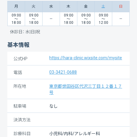
月
火
水
木
金
土
日
09:00
09:00
09:00
09:00
09:00
〜
〜
〜
〜
〜
18:00
18:00
18:00
18:00
12:00
休診日：
水|日|祝
基本情報
https://hara-clinic.wixsite.com/mysite
公式HP
03-3421-0688
電話
所在地
東京都世田谷区代沢三丁目１２番１７
号
駐車場
なし
決済方法
診療科目
小児科/内科/アレルギー科