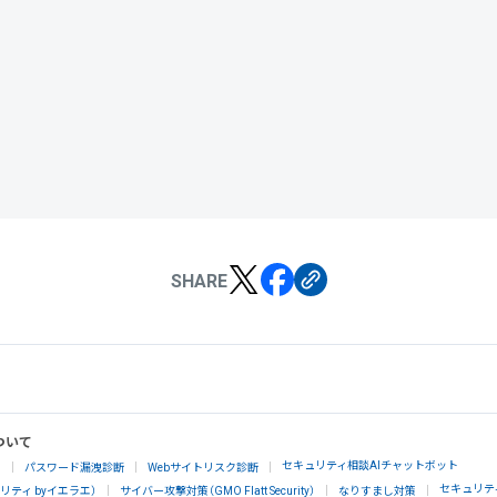
SHARE
ついて
セキュリティ相談AIチャットボット
」
パスワード漏洩診断
Webサイトリスク診断
セキュリテ
ティ byイエラエ）
サイバー攻撃対策（GMO Flatt Security）
なりすまし対策