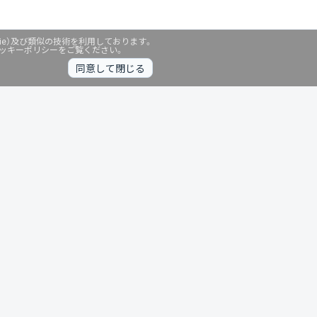
ie）及び類似の技術を利用しております。
クッキーポリシーをご覧ください。
同意して閉じる
無料診断中
暗号資産
個人向けサービス
その他