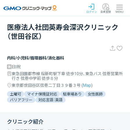
ログイン
会員登録
MENU
医療法人社団英寿会深沢クリニック
（世田谷区）
内科/小児科/循環器科/消化器科
日|祝
東急田園都市線 桜新町駅下車 徒歩10分、東急バス 弦巻営業所
行き 弦巻中学前 徒歩８分
東京都世田谷区弦巻二丁目３９番３号
(
Map
)
土曜可
マイナ保険証対応
駐車場あり
女性医師
バリアフリー
対応言語：英語
クリニック紹介