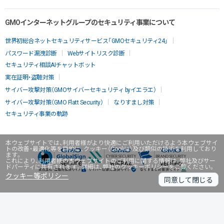
GMOインターネットグループのセキュリティ事業について
世界初総合ネットセキュリティサービス「GMOセキュリティ24」
パスワード漏洩診断
Webサイトリスク診断
セキュリティ相談AIチャットボット
実在証明・盗聴対策
サイバー攻撃対策（GMOサイバーセキュリティ byイエラエ）
サイバー攻撃対策（GMO Flatt Security）
なりすまし対策
セキュリティ事業の軌跡
本ウェブサイトでは、利用者様がより快適にご利用いただけるよう本ウェブサイ
トの改善・最適化等を目的に、クッキー（Cookie）及び類似の技術を利用しており
ます。
これにより、利用者様の本ウェブサイトのご利用に関する情報は、弊社及びサー
ドパーティに共有されます。詳細は、弊社のクッキーポリシーをご覧ください。
クッキー等ポリシー
同意して閉じる