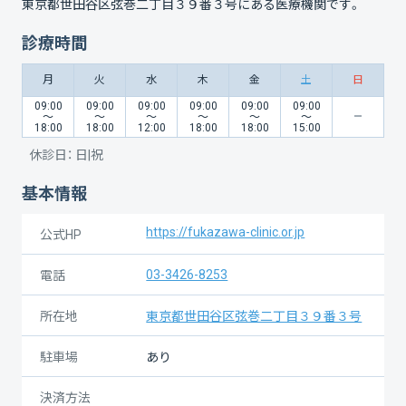
東京都世田谷区弦巻二丁目３９番３号
にある医療機関です。
診療時間
月
火
水
木
金
土
日
09:00
09:00
09:00
09:00
09:00
09:00
〜
〜
〜
〜
〜
〜
18:00
18:00
12:00
18:00
18:00
15:00
休診日：
日|祝
基本情報
https://fukazawa-clinic.or.jp
公式HP
03-3426-8253
電話
所在地
東京都世田谷区弦巻二丁目３９番３号
駐車場
あり
決済方法