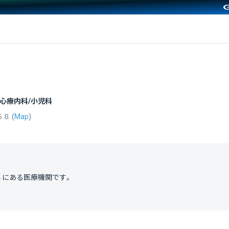
）
/心療内科/小児科
６８
(
Map
)
８
にある医療機関です。