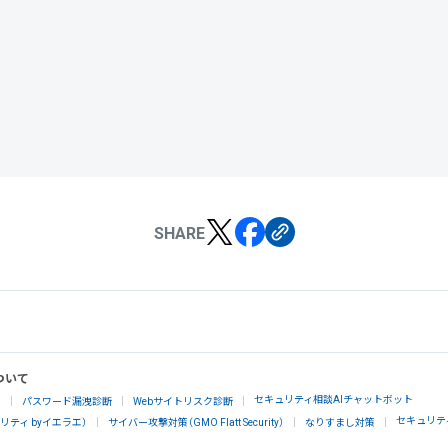
SHARE
ついて
セキュリティ相談AIチャットボット
」
パスワード漏洩診断
Webサイトリスク診断
セキュリテ
ティ byイエラエ）
サイバー攻撃対策（GMO Flatt Security）
なりすまし対策