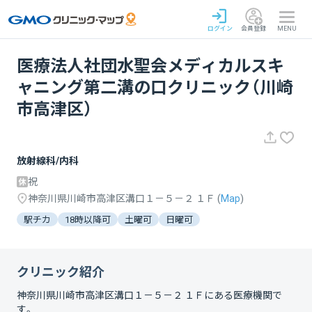
ログイン
会員登録
MENU
医療法人社団水聖会メディカルスキ
ャニング第二溝の口クリニック（川崎
市高津区）
放射線科/内科
祝
神奈川県川崎市高津区溝口１－５－２ １Ｆ
(
Map
)
駅チカ
18時以降可
土曜可
日曜可
クリニック紹介
神奈川県川崎市高津区溝口１－５－２ １Ｆ
にある医療機関で
す。