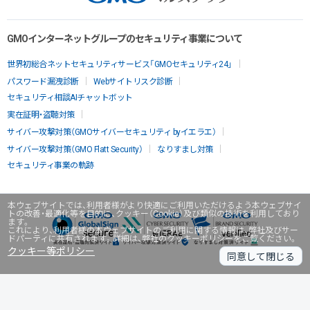
GMOインターネットグループのセキュリティ事業について
世界初総合ネットセキュリティサービス「GMOセキュリティ24」
パスワード漏洩診断
Webサイトリスク診断
セキュリティ相談AIチャットボット
実在証明・盗聴対策
サイバー攻撃対策（GMOサイバーセキュリティ byイエラエ）
サイバー攻撃対策（GMO Flatt Security）
なりすまし対策
セキュリティ事業の軌跡
本ウェブサイトでは、利用者様がより快適にご利用いただけるよう本ウェブサイ
トの改善・最適化等を目的に、クッキー（Cookie）及び類似の技術を利用しており
ます。
これにより、利用者様の本ウェブサイトのご利用に関する情報は、弊社及びサー
ドパーティに共有されます。詳細は、弊社のクッキーポリシーをご覧ください。
クッキー等ポリシー
同意して閉じる