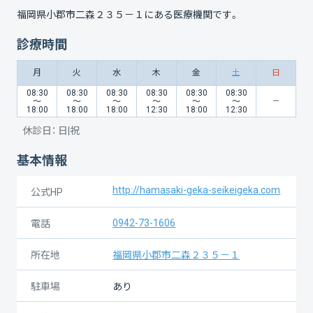
福岡県小郡市二森２３５－１
にある医療機関です。
診療時間
月
火
水
木
金
土
日
08:30
08:30
08:30
08:30
08:30
08:30
〜
〜
〜
〜
〜
〜
18:00
18:00
18:00
12:30
18:00
12:30
休診日：
日|祝
基本情報
http://hamasaki-geka-seikeigeka.com
公式HP
0942-73-1606
電話
所在地
福岡県小郡市二森２３５－１
駐車場
あり