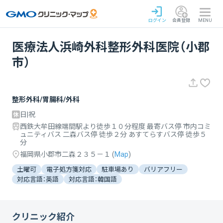
ログイン
会員登録
MENU
医療法人浜崎外科整形外科医院（小郡
市）
整形外科/胃腸科/外科
日|祝
西鉄大牟田線端間駅より徒歩１０分程度 最寄バス停 市内コミ
ュニティバス 二森バス停 徒歩２分 あすてらすバス停 徒歩５
分
福岡県小郡市二森２３５－１
(
Map
)
土曜可
電子処方箋対応
駐車場あり
バリアフリー
対応言語：英語
対応言語：韓国語
クリニック紹介