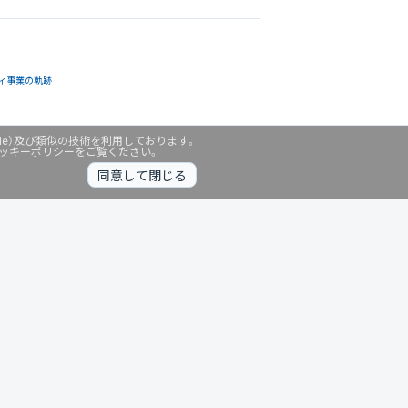
ィ事業の軌跡
ie）及び類似の技術を利用しております。
クッキーポリシーをご覧ください。
同意して閉じる
無料診断中