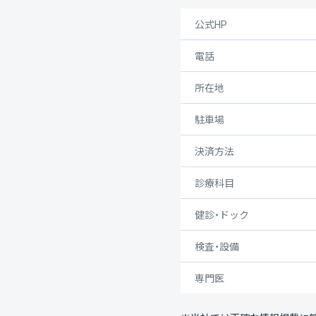
公式HP
電話
所在地
駐車場
決済方法
診療科目
健診・ドック
検査・設備
専門医