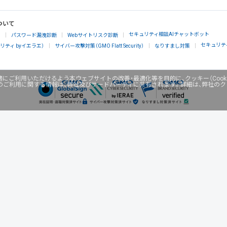
ついて
セキュリティ相談AIチャットボット
」
パスワード漏洩診断
Webサイトリスク診断
セキュリテ
ティ byイエラエ）
サイバー攻撃対策（GMO Flatt Security）
なりすまし対策
にご利用いただけるよう本ウェブサイトの改善・最適化等を目的に、クッキー（Cook
のご利用に関する情報は、弊社及びサードパーティに共有されます。詳細は、弊社の