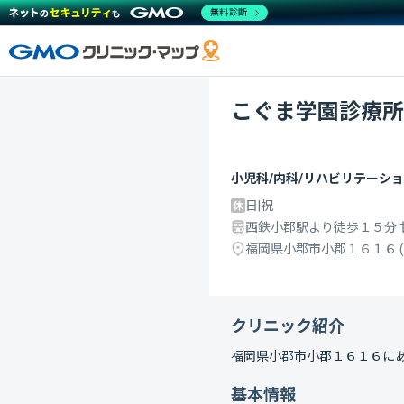
無料診断
こぐま学園診療所
小児科/内科/リハビリテーショ
日|祝
西鉄小郡駅より徒歩１５分 
福岡県小郡市小郡１６１６
(
クリニック紹介
福岡県小郡市小郡１６１６
に
基本情報