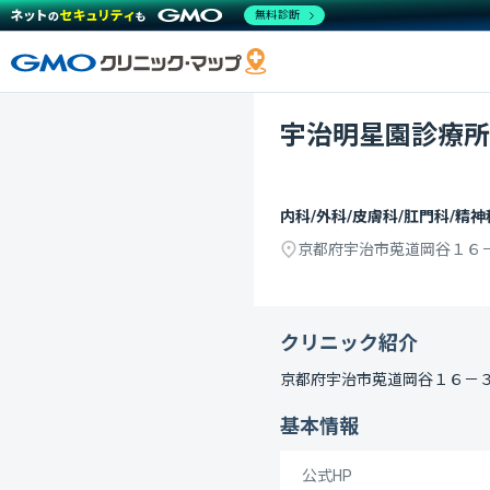
無料診断
宇治明星園診療所
内科/外科/皮膚科/肛門科/精
京都府宇治市莵道岡谷１６
クリニック紹介
京都府宇治市莵道岡谷１６－
基本情報
公式HP