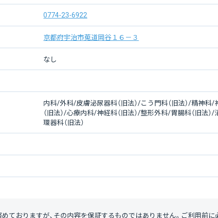
0774-23-6922
京都府宇治市莵道岡谷１６－３
なし
内科/外科/皮膚泌尿器科（旧法）/こう門科（旧法）/精神科
（旧法）/心療内科/神経科（旧法）/整形外科/胃腸科（旧法）/
環器科（旧法）
努めておりますが、その内容を保証するものではありません。ご利用前に