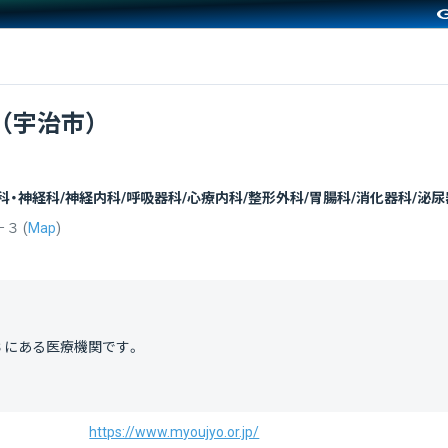
（宇治市）
神科・神経科/神経内科/呼吸器科/心療内科/整形外科/胃腸科/消化器科/泌
－３
(
Map
)
３
にある医療機関です。
https://www.myoujyo.or.jp/