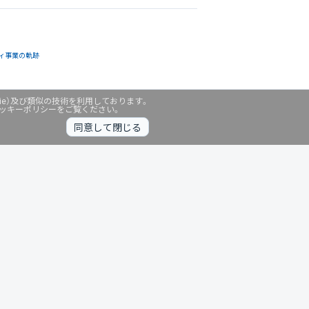
ィ事業の軌跡
ie）及び類似の技術を利用しております。
クッキーポリシーをご覧ください。
同意して閉じる
無料診断中