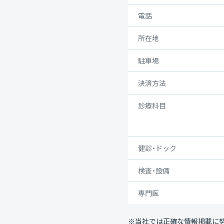
電話
所在地
駐車場
決済方法
診療科目
健診・ドック
検査・設備
専門医
※当社では正確な情報掲載に