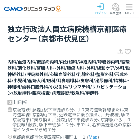
ログイン
会員登録
MENU
独立行政法人国立病院機構京都医療
センター（京都市伏見区）
内科/血液内科/糖尿病内科/内分泌科/神経内科/呼吸器内科/循環
器科/消化器科/腎臓内科・外科/腫瘍内科・外科/緩和ケア/外科/脳
神経外科/呼吸器外科/心臓血管外科/乳腺外科/整形外科/形成外
科/小児科/産婦人科/眼科/耳鼻咽喉科/皮膚科/泌尿器科/精神科・
神経科/歯科口腔外科/小児歯科/リウマチ科/リハビリテーショ
ン/放射線科/臨床検査・病理診断/救急科/麻酔科
土|日|祝
京阪電鉄「藤森」駅下車徒歩８分、ＪＲ東海道新幹線または東
海道本線「京都駅」下車、近鉄電車に乗り換え、、「丹波橋」駅で
京阪電車に乗り換え、「藤森」駅下車徒歩８分、京都駅からＪＲ
奈良線「藤森」駅下車徒歩１２分、車では、名神高速道路の京都
南インターから約７分
京都府京都市伏見区深草向畑町１－１
(
Map
)