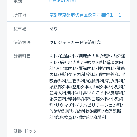
075-641-9161
電話
所在地
京都府京都市伏見区深草向畑町１－１
駐車場
あり
決済方法
クレジットカード決済対応
診療科目
内科/血液内科/糖尿病内科/代謝・内分泌
内科/脳神経内科/呼吸器内科/循環器内
科/消化器内科/腎臓内科/神経内科/腫瘍
内科/緩和ケア内科/外科/脳神経外科/呼
吸器外科/血管外科/心臓外科/乳腺外科/
頭頸部外科/整形外科/形成外科/小児科/
産婦人科/眼科/耳鼻いんこう科/皮膚科/
泌尿器科/精神科/歯科口腔外科/小児歯
科/リウマチ科/リハビリテーション科/
放射線診断科/放射線治療科/病理診断
科/臨床検査科/救急科/麻酔科
健診・ドック