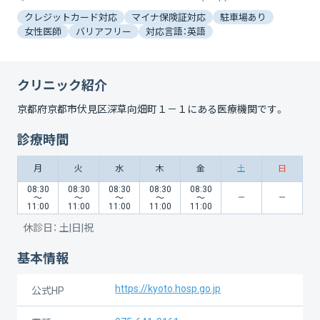
クレジットカード対応
マイナ保険証対応
駐車場あり
女性医師
バリアフリー
対応言語：英語
クリニック紹介
京都府京都市伏見区深草向畑町１－１
にある医療機関です。
診療時間
月
火
水
木
金
土
日
08:30
08:30
08:30
08:30
08:30
〜
〜
〜
〜
〜
11:00
11:00
11:00
11:00
11:00
休診日：
土|日|祝
基本情報
https://kyoto.hosp.go.jp
公式HP