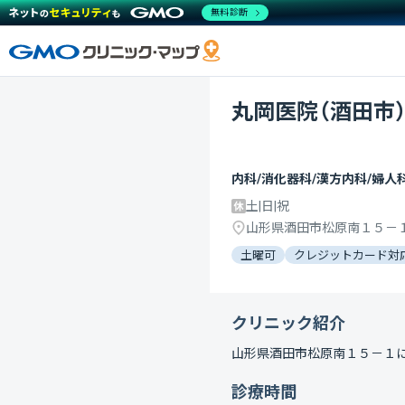
無料診断
丸岡医院（酒田市
内科/消化器科/漢方内科/婦人
土|日|祝
山形県酒田市松原南１５－
土曜可
クレジットカード対
クリニック紹介
山形県酒田市松原南１５－１
診療時間