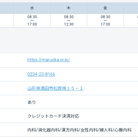
水
木
金
0
08:30
08:30
08:30
〜
〜
〜
0
17:00
12:30
17:00
https://maruoka.or.jp/
0234-23-8166
山形県酒田市松原南１５－１
あり
クレジットカード決済対応
内科/消化器内科/漢方内科/女性内科/婦人科/心療内科