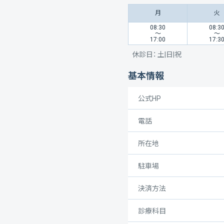
月
火
08:30
08:3
〜
〜
17:00
17:3
休診日：
土|日|祝
基本情報
公式HP
電話
所在地
駐車場
決済方法
診療科目