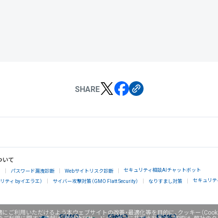
SHARE
ついて
セキュリティ相談AIチャットボット
」
パスワード漏洩診断
Webサイトリスク診断
セキュリテ
ティ byイエラエ）
サイバー攻撃対策（GMO Flatt Security）
なりすまし対策
にご利用いただけるよう本ウェブサイトの改善・最適化等を目的に、クッキー（Cook