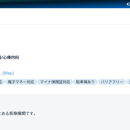
）
科/心療内科
１
(
Map
)
応
電子マネー対応
マイナ保険証対応
駐車場あり
バリアフリー
にある医療機関です。