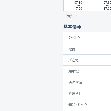
07:30
07:3
〜
〜
17:00
17:0
休診日：
基本情報
公式HP
電話
所在地
駐車場
決済方法
診療科目
健診・ドック