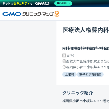
無料診断
医療法人権藤内科
内科/循環器科/呼吸器科/呼吸
日|祝
西鉄大牟田線小郡駅より徒歩
福岡県小郡市小板井４２９
土曜可
電子処方箋対応
クリニック紹介
福岡県小郡市小板井４２９番