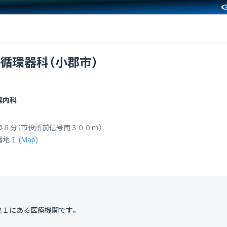
循環器科（小郡市）
器内科
８分（市役所前信号南３００ｍ）
番地１
(
Map
)
地１
にある医療機関です。