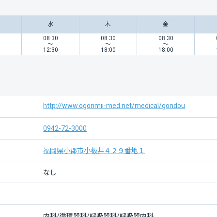
水
木
金
0
08:30
08:30
08:30
〜
〜
〜
0
12:30
18:00
18:00
http://www.ogorimii-med.net/medical/gondou
0942-72-3000
福岡県小郡市小板井４２９番地１
なし
内科/循環器科/呼吸器科/呼吸器内科