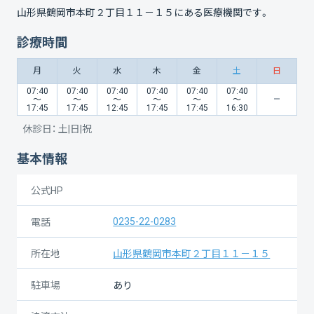
山形県鶴岡市本町２丁目１１－１５
にある医療機関です。
診療時間
月
火
水
木
金
土
日
07:40
07:40
07:40
07:40
07:40
07:40
〜
〜
〜
〜
〜
〜
17:45
17:45
12:45
17:45
17:45
16:30
休診日：
土|日|祝
基本情報
公式HP
0235-22-0283
電話
所在地
山形県鶴岡市本町２丁目１１－１５
駐車場
あり