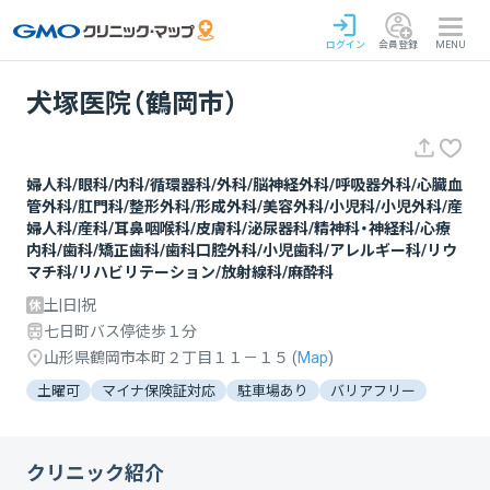
ログイン
会員登録
MENU
犬塚医院（鶴岡市）
婦人科/眼科/内科/循環器科/外科/脳神経外科/呼吸器外科/心臓血
管外科/肛門科/整形外科/形成外科/美容外科/小児科/小児外科/産
婦人科/産科/耳鼻咽喉科/皮膚科/泌尿器科/精神科・神経科/心療
内科/歯科/矯正歯科/歯科口腔外科/小児歯科/アレルギー科/リウ
マチ科/リハビリテーション/放射線科/麻酔科
土|日|祝
七日町バス停徒歩１分
山形県鶴岡市本町２丁目１１－１５
(
Map
)
土曜可
マイナ保険証対応
駐車場あり
バリアフリー
クリニック紹介