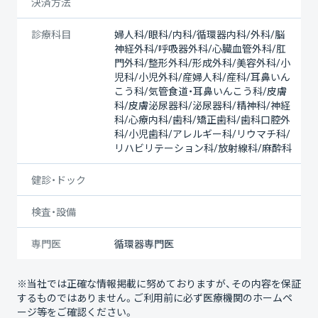
決済方法
診療科目
婦人科/眼科/内科/循環器内科/外科/脳
神経外科/呼吸器外科/心臓血管外科/肛
門外科/整形外科/形成外科/美容外科/小
児科/小児外科/産婦人科/産科/耳鼻いん
こう科/気管食道・耳鼻いんこう科/皮膚
科/皮膚泌尿器科/泌尿器科/精神科/神経
科/心療内科/歯科/矯正歯科/歯科口腔外
科/小児歯科/アレルギー科/リウマチ科/
リハビリテーション科/放射線科/麻酔科
健診・ドック
検査・設備
専門医
循環器専門医
※当社では正確な情報掲載に努めておりますが、その内容を保証
するものではありません。ご利用前に必ず医療機関のホームペ
ージ等をご確認ください。