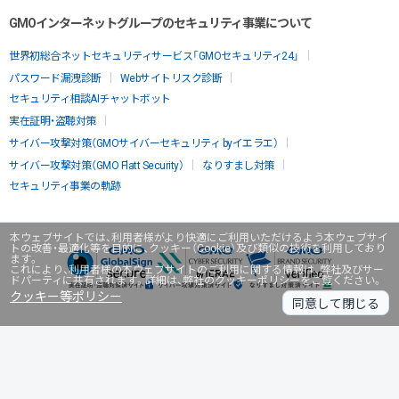
GMOインターネットグループのセキュリティ事業について
世界初総合ネットセキュリティサービス「GMOセキュリティ24」
パスワード漏洩診断
Webサイトリスク診断
セキュリティ相談AIチャットボット
実在証明・盗聴対策
サイバー攻撃対策（GMOサイバーセキュリティ byイエラエ）
サイバー攻撃対策（GMO Flatt Security）
なりすまし対策
セキュリティ事業の軌跡
本ウェブサイトでは、利用者様がより快適にご利用いただけるよう本ウェブサイ
トの改善・最適化等を目的に、クッキー（Cookie）及び類似の技術を利用しており
ます。
これにより、利用者様の本ウェブサイトのご利用に関する情報は、弊社及びサー
ドパーティに共有されます。詳細は、弊社のクッキーポリシーをご覧ください。
クッキー等ポリシー
同意して閉じる