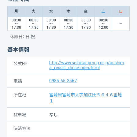
月
火
水
木
金
土
日
08:30
08:30
08:30
08:30
08:30
08:30
〜
〜
〜
〜
〜
〜
17:30
17:30
17:30
17:30
17:30
12:00
休診日：
日|祝
基本情報
http://www.seibikai-group.or.jp/aoshim
公式HP
a_resort_clinic/index.html
0985-65-3567
電話
所在地
宮崎県宮崎市大字加江田５６４６番地
１
駐車場
なし
決済方法