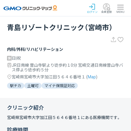
ログイン
会員登録
MENU
青島リゾートクリニック（宮崎市）
内科/外科/リハビリテーション
日|祝
JR日南線 曽山寺駅より徒歩約１0分 宮崎交通日南線曽山寺バ
ス停より徒歩約５分
宮崎県宮崎市大字加江田５６４６番地１
(
Map
)
駅チカ
土曜可
マイナ保険証対応
クリニック紹介
宮崎県宮崎市大字加江田５６４６番地１
にある医療機関です。
診療時間